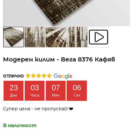
Модерен килим - Вега 8376 Кафяв
23
03
07
05
Дни
Часа
Мин
Сек
Супер цена - не пропускай! ❤️
В наличност