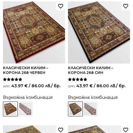
КЛАСИЧЕСКИ КИЛИМ –
КЛАСИЧЕСКИ КИЛИМ –
КОРОНА 268 ЧЕРВЕН
КОРОНА 268 СИН
Оценено на
Оценено на
43.97
€
/ 86.00 лв.
/ бр.
43.97
€
/ 86.00 лв.
/ бр.
от:
от:
5.00
5.00
от 5
от 5
Възможна комбинация
Възможна комбинация