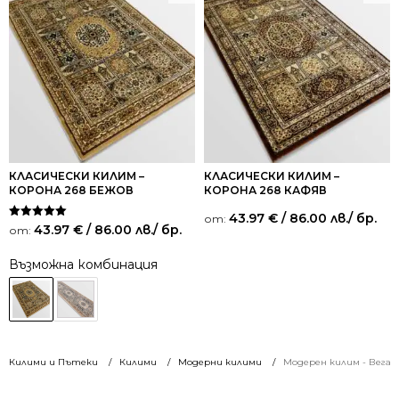
КЛАСИЧЕСКИ КИЛИМ –
КЛАСИЧЕСКИ КИЛИМ –
КОРОНА 268 БЕЖОВ
КОРОНА 268 КАФЯВ
43.97
€
/ 86.00 лв.
/ бр.
от:
Оценено на
43.97
€
/ 86.00 лв.
/ бр.
от:
5.00
от 5
Възможна комбинация
Килими и Пътеки
Килими
Модерни килими
Модерен килим - Вега 8