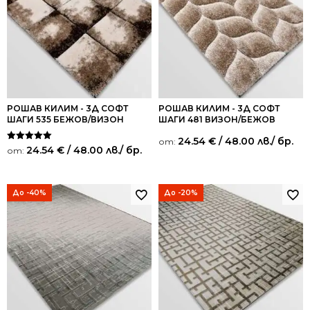
РОШАВ КИЛИМ - 3Д СОФТ
РОШАВ КИЛИМ - 3Д СОФТ
ШАГИ 535 БЕЖОВ/ВИЗОН
ШАГИ 481 ВИЗОН/БЕЖОВ
24.54
€
/ 48.00 лв.
/ бр.
от:
Оценено на
24.54
€
/ 48.00 лв.
/ бр.
от:
5.00
от 5
До -40%
До -20%