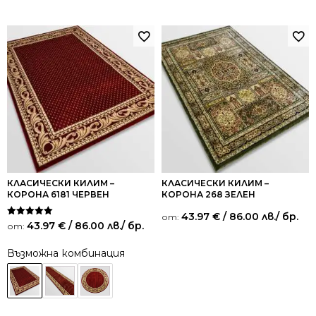
от 5
КЛАСИЧЕСКИ КИЛИМ –
КЛАСИЧЕСКИ КИЛИМ –
КОРОНА 6181 ЧЕРВЕН
КОРОНА 268 ЗЕЛЕН
43.97
€
/ 86.00 лв.
/ бр.
от:
Оценено на
43.97
€
/ 86.00 лв.
/ бр.
от:
5.00
от 5
Възможна комбинация