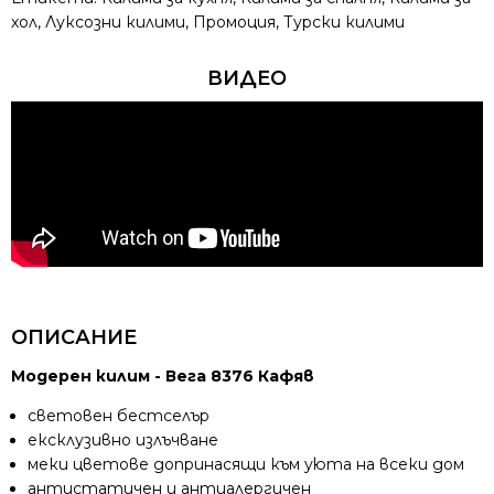
хол
,
Луксозни килими
,
Промоция
,
Турски килими
ВИДЕО
ОПИСАНИЕ
Модерен килим - Вега 8376 Кафяв
световен бестселър
ексклузивно излъчване
меки цветове допринасящи към уюта на всеки дом
антистатичен и антиалергичен