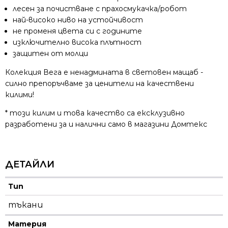
лесен за почистване с прахосмукачка/робот
най-високо ниво на устойчивост
не променя цвета си с годините
изключително висока плътност
защитен от молци
Колекция Вега е ненадмината в световен мащаб -
силно препоръчваме за ценители на качествени
килими!
* този килим и това качество са ексклузивно
разработени за и налични само в магазини Домтекс
ДЕТАЙЛИ
Тип
тъкани
Материя