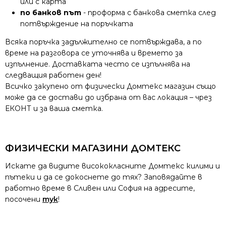
или с карта
по банков път
- проформа с банкова сметка след
потвърждение на поръчката
Всяка поръчка задължително се потвърждава, а по
време на разговора се уточнява и времето за
изпълнение. Доставката често се изпълнява на
следващия работен ден!
Всичко закупено от физически Домтекс магазин също
може да се достави до избрана от вас локация – чрез
ЕКОНТ и за ваша сметка.
ФИЗИЧЕСКИ МАГАЗИНИ ДОМТЕКС
Искате да видите висококласните Домтекс килими и
пътеки и да се докоснете до тях? Заповядайте в
работно време в Сливен или София на адресите,
посочени
тук
!