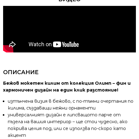
ОПИСАНИЕ
Бежов мокетен килим от колекция Олимп – фин и
хармоничен дизайн на един клик разстояние!
изтънчена визия в бежово, с по-тъмни очертания по
килима, създаващи нежни орнаменти
универсалният дизайн е липсващото парче от
пъзела на вашия интериор – ще стои чудесно, ако
покрива целия под, или се използва по-скоро като
акцент