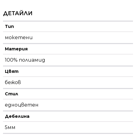
ДЕТАЙЛИ
Тип
мокетени
Материя
100% полиамид
Цвят
бежов
Стил
едноцветен
Дебелина
5мм