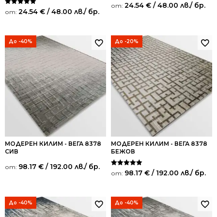
24.54
€
/ 48.00 лв.
/ бр.
от:
Оценено на
24.54
€
/ 48.00 лв.
/ бр.
от:
5.00
от 5
До -40%
До -20%
МОДЕРЕН КИЛИМ - ВЕГА 8378
МОДЕРЕН КИЛИМ - ВЕГА 8378
СИВ
БЕЖОВ
98.17
€
/ 192.00 лв.
/ бр.
от:
Оценено на
98.17
€
/ 192.00 лв.
/ бр.
от:
5.00
от 5
До -40%
До -40%