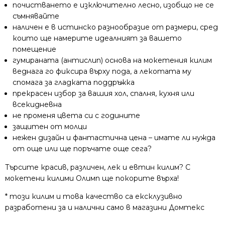
почистването е изключително лесно, изобщо не се
съмнявайте
наличен е в истинско разнообразие от размери, сред
които ще намерите идеалният за вашето
помещение
гумираната (антислип) основа на мокетения килим
веднага го фиксира върху пода, а лекотата му
спомага за гладката поддръжка
прекрасен избор за вашия хол, спалня, кухня или
всекидневна
не променя цвета си с годините
защитен от молци
нежен дизайн и фантастична цена – имате ли нужда
от още или ще поръчате още сега?
Търсите красив, различен, лек и евтин килим? С
мокетени килими Олимп ще покорите върха!
* този килим и това качество са ексклузивно
разработени за и налични само в магазини Домтекс