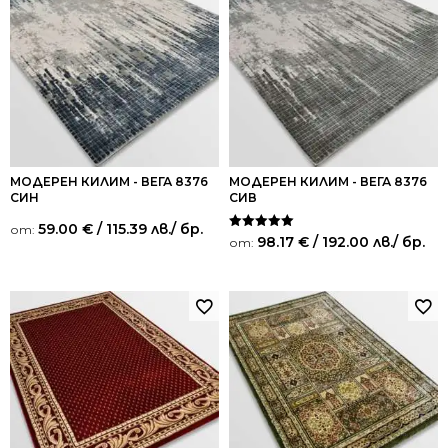
МОДЕРЕН КИЛИМ - ВЕГА 8376
МОДЕРЕН КИЛИМ - ВЕГА 8376
СИН
СИВ
59.00
€
/ 115.39 лв.
/ бр.
от:
Оценено на
98.17
€
/ 192.00 лв.
/ бр.
от:
5.00
от 5