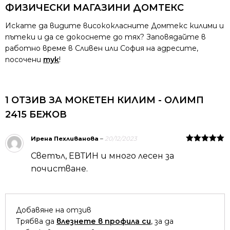
ФИЗИЧЕСКИ МАГАЗИНИ ДОМТЕКС
Искате да видите висококласните Домтекс килими и
пътеки и да се докоснете до тях? Заповядайте в
работно време в Сливен или София на адресите,
посочени
тук
!
1 ОТЗИВ ЗА
МОКЕТЕН КИЛИМ - ОЛИМП
2415 БЕЖОВ
Ирена Пехливанова
–
20/12/2023
Оценено на
Светъл, ЕВТИН и много лесен за
5
от 5
почистване.
Добавяне на отзив
Трябва да
влезнете в профила си
, за да