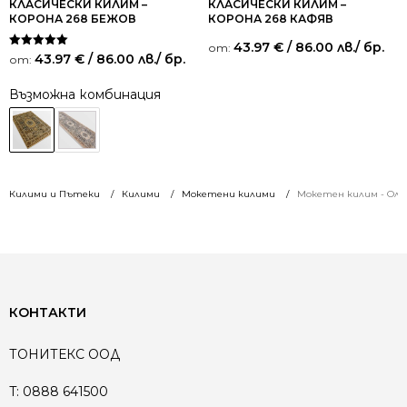
КЛАСИЧЕСКИ КИЛИМ –
КЛАСИЧЕСКИ КИЛИМ –
КОРОНА 268 БЕЖОВ
КОРОНА 268 КАФЯВ
43.97
€
/ 86.00 лв.
/ бр.
от:
Оценено на
43.97
€
/ 86.00 лв.
/ бр.
от:
5.00
от 5
Възможна комбинация
Килими и Пътеки
Килими
Мокетени килими
Мокетен килим - Оли
КОНТАКТИ
ТОНИТЕКС ООД
T:
0888 641500