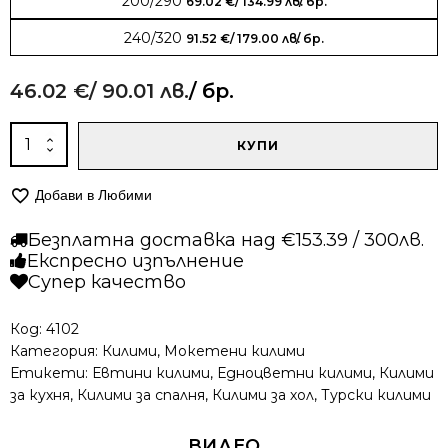
200/290
69.02
€
/ 134.99 лв.
/ бр.
240/320
91.52
€
/ 179.00 лв.
/ бр.
46.02
€
/ 90.01 лв.
/ бр.
количество
КУПИ
за
Мокетен
Добави в Любими
килим
-
Безплатна доставка над €153.39 / 300лв.
Олимп
Експресно изпълнение
2415
Супер качество
Бежов
Код:
4102
Категория:
Килими
,
Мокетени килими
Етикети:
Евтини килими
,
Едноцветни килими
,
Килими
за кухня
,
Килими за спалня
,
Килими за хол
,
Турски килими
ВИДЕО