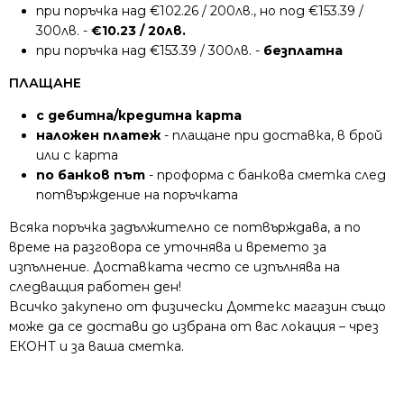
при поръчка над €102.26 / 200лв., но под €153.39 /
300лв. -
€10.23 / 20лв.
при поръчка над €153.39 / 300лв. -
безплатна
ПЛАЩАНЕ
с дебитна/кредитна карта
наложен платеж
- плащане при доставка, в брой
или с карта
по банков път
- проформа с банкова сметка след
потвърждение на поръчката
Всяка поръчка задължително се потвърждава, а по
време на разговора се уточнява и времето за
изпълнение. Доставката често се изпълнява на
следващия работен ден!
Всичко закупено от физически Домтекс магазин също
може да се достави до избрана от вас локация – чрез
ЕКОНТ и за ваша сметка.