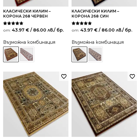
КЛАСИЧЕСКИ КИЛИМ –
КЛАСИЧЕСКИ КИЛИМ –
КОРОНА 268 ЧЕРВЕН
КОРОНА 268 СИН
Оценено на
Оценено на
43.97
€
/ 86.00 лв.
/ бр.
43.97
€
/ 86.00 лв.
/ бр.
от:
от:
5.00
5.00
от 5
от 5
Възможна комбинация
Възможна комбинация