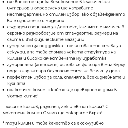
ще внесете щипка великолепие в класическия
интериор и определено ще направите
нестандартен, но стилен избор, ако обзавеждането
ви е изчистено и модерно
създаден специално за Домтекс, килимът е наличен в
огромно разнообразие от стандартни размери на
сайта и във физическите магазини
супер лесен за поддръжка – почистването става за
секунди, а за това спомага леката структура на
килима и висококачествената му изработка
гумираната (антислип) основа се фиксира в миг върху
пода и гарантира безопасността на всички у дома
перфектен избор за хола, спалнята, всекидневната и
кухнята
практичен килим, с който ще превърнете дома в
уютно кътче!
Търсите красив, различен, лек и евтин килим? С
мокетени килими Олимп ще покорите върха!
* този килим и това качество са ексклузивно