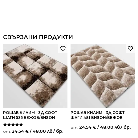
СВЪРЗАНИ ПРОДУКТИ
РОШАВ КИЛИМ - 3Д СОФТ
РОШАВ КИЛИМ - 3Д СОФТ
ШАГИ 535 БЕЖОВ/ВИЗОН
ШАГИ 481 ВИЗОН/БЕЖОВ
24.54
€
/ 48.00 лв.
/ бр.
от:
Оценено на
24.54
€
/ 48.00 лв.
/ бр.
от:
5.00
от 5