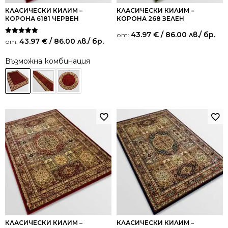
КЛАСИЧЕСКИ КИЛИМ –
КЛАСИЧЕСКИ КИЛИМ –
КОРОНА 6181 ЧЕРВЕН
КОРОНА 268 ЗЕЛЕН
43.97
€
/ 86.00 лв.
/ бр.
от:
Оценено на
43.97
€
/ 86.00 лв.
/ бр.
от:
5.00
от 5
Възможна комбинация
КЛАСИЧЕСКИ КИЛИМ –
КЛАСИЧЕСКИ КИЛИМ –