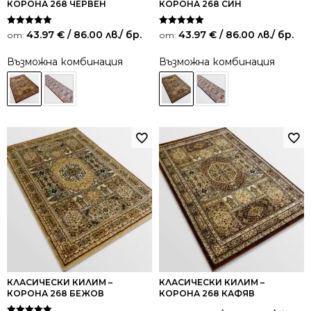
КОРОНА 268 ЧЕРВЕН
КОРОНА 268 СИН
Оценено на
Оценено на
43.97
€
/ 86.00 лв.
/ бр.
43.97
€
/ 86.00 лв.
/ бр.
от:
от:
5.00
5.00
от 5
от 5
Възможна комбинация
Възможна комбинация
КЛАСИЧЕСКИ КИЛИМ –
КЛАСИЧЕСКИ КИЛИМ –
КОРОНА 268 БЕЖОВ
КОРОНА 268 КАФЯВ