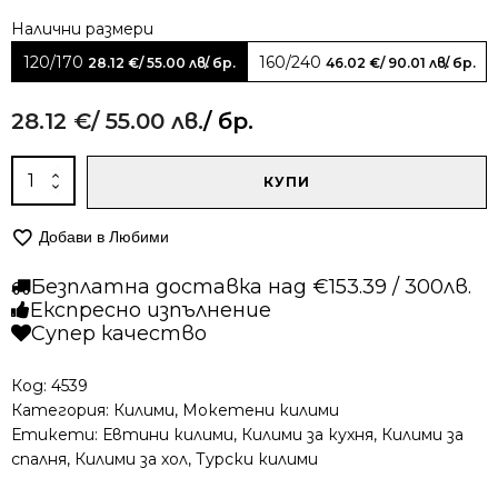
Alternative:
120/170
160/240
28.12
€
/ 55.00 лв.
/ бр.
46.02
€
/ 90.01 лв.
/ бр.
28.12
€
/ 55.00 лв.
/ бр.
количество
КУПИ
за
Мокетен
Добави в Любими
килим
-
Безплатна доставка над €153.39 / 300лв.
Олимп
Експресно изпълнение
2430
Супер качество
Червен
Код:
4539
Категория:
Килими
,
Мокетени килими
Етикети:
Евтини килими
,
Килими за кухня
,
Килими за
спалня
,
Килими за хол
,
Турски килими