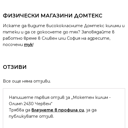
ФИЗИЧЕСКИ МАГАЗИНИ ДОМТЕКС
Искате да видите висококласните Домтекс килими и
пътеки и да се докоснете до тях? Заповядайте в
работно време в Сливен или София на адресите,
посочени
тук
!
ОТЗИВИ
Все още няма отзиви.
Напишете първия отзив за „Мокетен килим -
Олимп 2430 Червен“
Трябва да
влезнете в профила си
, за да
публикувате отзив.