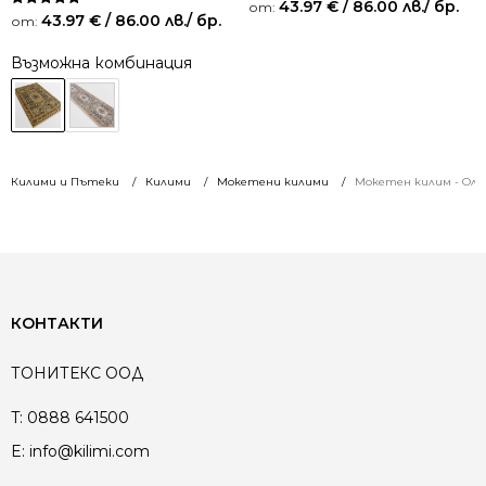
43.97
€
/ 86.00 лв.
/ бр.
от:
Оценено на
43.97
€
/ 86.00 лв.
/ бр.
от:
5.00
от 5
Възможна комбинация
Килими и Пътеки
Килими
Мокетени килими
Мокетен килим - Оли
КОНТАКТИ
ТОНИТЕКС ООД
T:
0888 641500
E:
info@kilimi.com