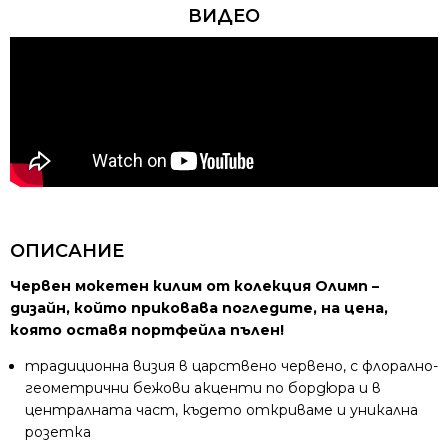
ВИДЕО
ОПИСАНИЕ
Червен мокетен килим от колекция Олимп –
дизайн, който приковава погледите, на цена,
която оставя портфейла пълен!
традиционна визия в царствено червено, с флорално-
геометрични бежови акценти по бордюра и в
централната част, където откриваме и уникална
розетка