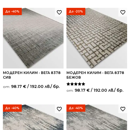
До -40%
До -20%
МОДЕРЕН КИЛИМ - ВЕГА 8378
МОДЕРЕН КИЛИМ - ВЕГА 8378
СИВ
БЕЖОВ
98.17
€
/ 192.00 лв.
/ бр.
от:
Оценено на
98.17
€
/ 192.00 лв.
/ бр.
от:
5.00
от 5
До -40%
До -40%