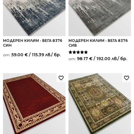
МОДЕРЕН КИЛИМ - ВЕГА 8376
МОДЕРЕН КИЛИМ - ВЕГА 8376
СИН
СИВ
59.00
€
/ 115.39 лв.
/ бр.
от:
Оценено на
98.17
€
/ 192.00 лв.
/ бр.
от:
5.00
от 5