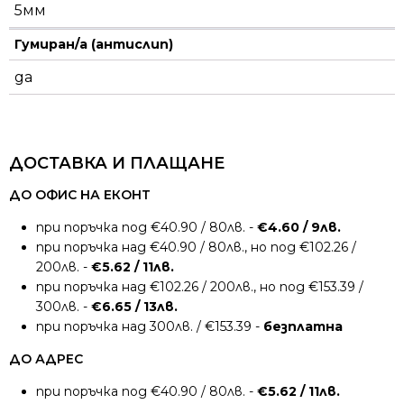
5мм
Гумиран/а (антислип)
да
ДОСТАВКА И ПЛАЩАНЕ
ДО ОФИС НА ЕКОНТ
при поръчка под €40.90 / 80лв. -
€4.60 / 9лв.
при поръчка над €40.90 / 80лв., но под €102.26 /
200лв. -
€5.62 / 11лв.
при поръчка над €102.26 / 200лв., но под €153.39 /
300лв. -
€6.65 / 13лв.
при поръчка над 300лв. / €153.39 -
безплатна
ДО АДРЕС
при поръчка под €40.90 / 80лв. -
€5.62 / 11лв.