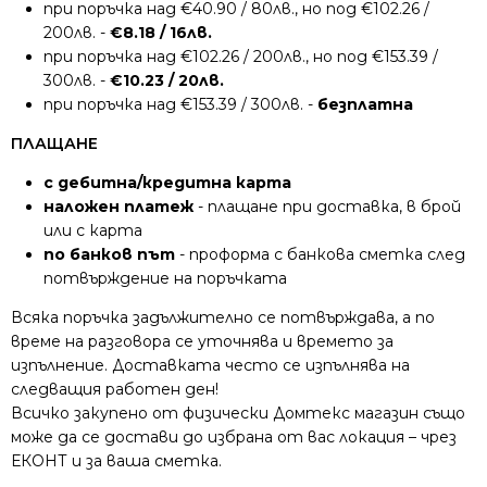
при поръчка над €40.90 / 80лв., но под €102.26 /
200лв. -
€8.18 / 16лв.
при поръчка над €102.26 / 200лв., но под €153.39 /
300лв. -
€10.23 / 20лв.
при поръчка над €153.39 / 300лв. -
безплатна
ПЛАЩАНЕ
с дебитна/кредитна карта
наложен платеж
- плащане при доставка, в брой
или с карта
по банков път
- проформа с банкова сметка след
потвърждение на поръчката
Всяка поръчка задължително се потвърждава, а по
време на разговора се уточнява и времето за
изпълнение. Доставката често се изпълнява на
следващия работен ден!
Всичко закупено от физически Домтекс магазин също
може да се достави до избрана от вас локация – чрез
ЕКОНТ и за ваша сметка.