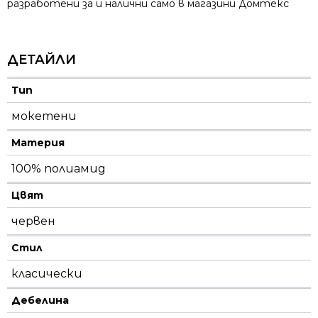
разработени за и налични само в магазини Домтекс
ДЕТАЙЛИ
Тип
мокетени
Материя
100% полиамид
Цвят
червен
Стил
класически
Дебелина