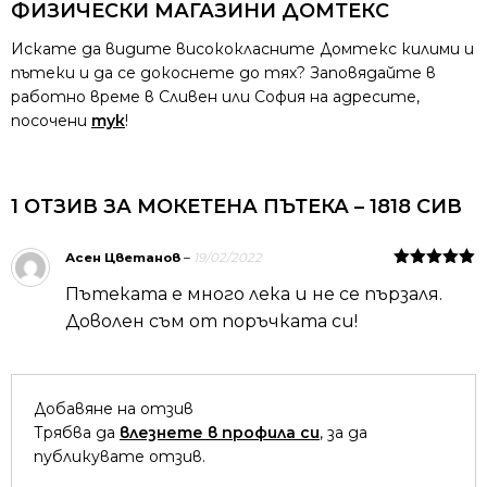
ФИЗИЧЕСКИ МАГАЗИНИ ДОМТЕКС
Искате да видите висококласните Домтекс килими и
пътеки и да се докоснете до тях? Заповядайте в
работно време в Сливен или София на адресите,
посочени
тук
!
1 ОТЗИВ ЗА
МОКЕТЕНА ПЪТЕКА – 1818 СИВ
Асен Цветанов
–
19/02/2022
Оценено на
Пътеката е много лека и не се пързаля.
5
от 5
Доволен съм от поръчката си!
Добавяне на отзив
Трябва да
влезнете в профила си
, за да
публикувате отзив.