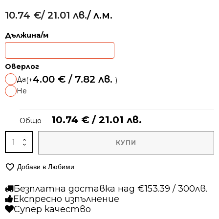
10.74
€
/ 21.01 лв.
/ л.м.
Дължина/м
Оверлог
4.00
€
/ 7.82 лв.
Да
(+
)
Не
10.74
€
/ 21.01 лв.
Общо
количество
КУПИ
за
Мокетена
Добави в Любими
пътека
–
Безплатна доставка над €153.39 / 300лв.
1818
Експресно изпълнение
Сив
Супер качество