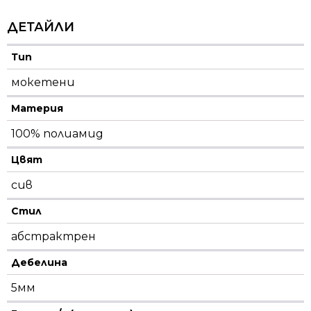
ДЕТАЙЛИ
Тип
мокетени
Материя
100% полиамид
Цвят
сив
Стил
абстрактрен
Дебелина
5мм