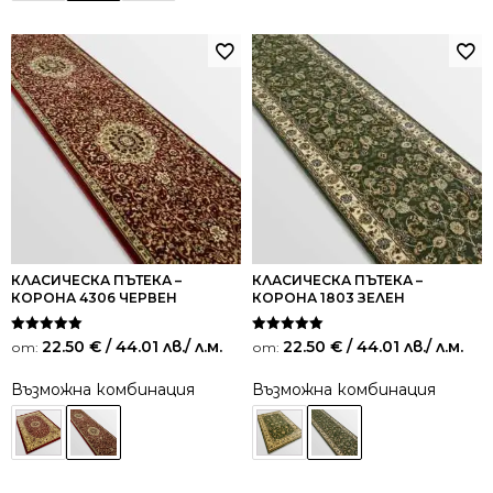
КЛАСИЧЕСКА ПЪТЕКА –
КЛАСИЧЕСКА ПЪТЕКА –
КОРОНА 4306 ЧЕРВЕН
КОРОНА 1803 ЗЕЛЕН
Оценено на
Оценено на
22.50
€
/ 44.01 лв.
/ л.м.
22.50
€
/ 44.01 лв.
/ л.м.
от:
от:
5.00
5.00
от 5
от 5
Възможна комбинация
Възможна комбинация