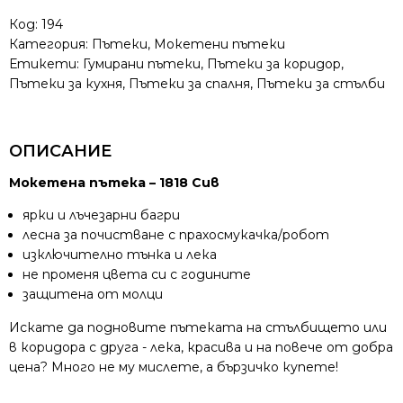
Код:
194
Категория:
Пътеки
,
Мокетени пътеки
Етикети:
Гумирани пътеки
,
Пътеки за коридор
,
Пътеки за кухня
,
Пътеки за спалня
,
Пътеки за стълби
ОПИСАНИЕ
Мокетена пътека – 1818 Сив
ярки и лъчезарни багри
лесна за почистване с прахосмукачка/робот
изключително тънка и лека
не променя цвета си с годините
защитена от молци
Искате да подновите пътеката на стълбището или
в коридора с друга - лека, красива и на повече от добра
цена? Много не му мислете, а бързичко купете!