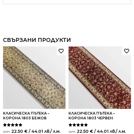
СВЪРЗАНИ ПРОДУКТИ
КЛАСИЧЕСКА ПЪТЕКА –
КЛАСИЧЕСКА ПЪТЕКА –
КОРОНА 1803 БЕЖОВ
КОРОНА 1803 ЧЕРВЕН
Оценено на
Оценено на
22.50
€
/ 44.01 лв.
/ л.м.
22.50
€
/ 44.01 лв.
/ л.м.
от:
от:
5.00
5.00