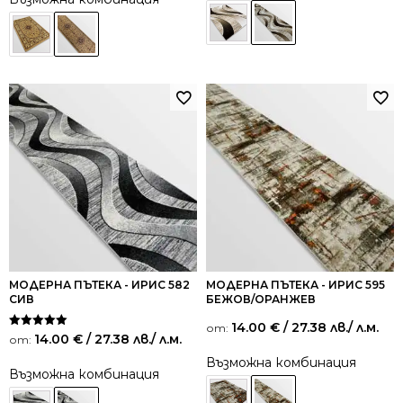
МОДЕРНА ПЪТЕКА - ИРИС 582
МОДЕРНА ПЪТЕКА - ИРИС 595
СИВ
БЕЖОВ/ОРАНЖЕВ
14.00
€
/ 27.38 лв.
/ л.м.
от:
Оценено на
14.00
€
/ 27.38 лв.
/ л.м.
от:
5.00
от 5
Възможна комбинация
Възможна комбинация