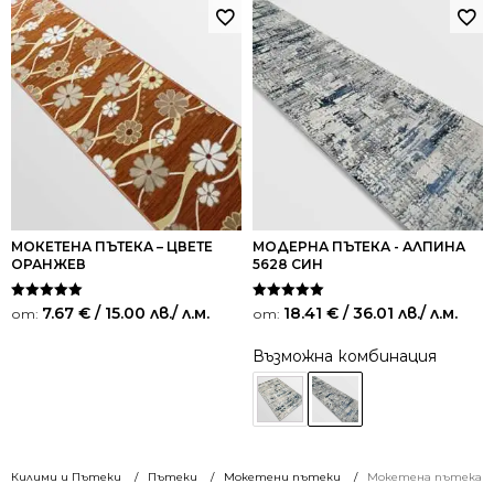
МОКЕТЕНА ПЪТЕКА – ЦВЕТЕ
МОДЕРНА ПЪТЕКА - АЛПИНА
ОРАНЖЕВ
5628 СИН
Оценено на
Оценено на
7.67
€
/ 15.00 лв.
/ л.м.
18.41
€
/ 36.01 лв.
/ л.м.
от:
от:
5.00
5.00
от 5
от 5
Възможна комбинация
Килими и Пътеки
Пътеки
Мокетени пътеки
Мокетена пътека – 