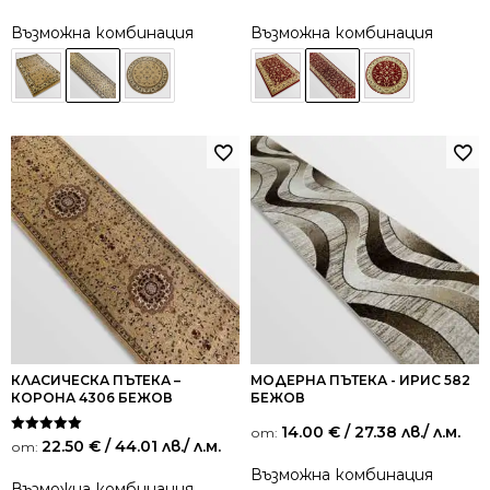
от 5
от 5
Възможна комбинация
Възможна комбинация
КЛАСИЧЕСКА ПЪТЕКА –
МОДЕРНА ПЪТЕКА - ИРИС 582
КОРОНА 4306 БЕЖОВ
БЕЖОВ
14.00
€
/ 27.38 лв.
/ л.м.
от:
Оценено на
22.50
€
/ 44.01 лв.
/ л.м.
от:
5.00
от 5
Възможна комбинация
Възможна комбинация