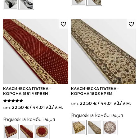
КЛАСИЧЕСКА ПЪТЕКА –
КЛАСИЧЕСКА ПЪТЕКА –
КОРОНА 6181 ЧЕРВЕН
КОРОНА 1803 КРЕМ
22.50
€
/ 44.01 лв.
/ л.м.
от:
Оценено на
22.50
€
/ 44.01 лв.
/ л.м.
от:
5.00
от 5
Възможна комбинация
Възможна комбинация