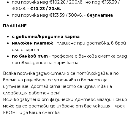
при поръчка над €102.26 / 200лв., но под €153.39 /
300лв. -
€10.23 / 20лв.
при поръчка над €153.39 / 300лв. -
безплатна
ПЛАЩАНЕ
с дебитна/кредитна карта
наложен платеж
- плащане при доставка, в брой
или с карта
по банков път
- проформа с банкова сметка след
потвърждение на поръчката
Всяка поръчка задължително се потвърждава, а по
време на разговора се уточнява и времето за
изпълнение. Доставката често се изпълнява на
следващия работен ден!
Всичко закупено от физически Домтекс магазин също
може да се достави до избрана от вас локация – чрез
ЕКОНТ и за ваша сметка.