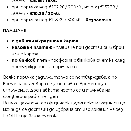
200лв. -
€8.18 / 16лв.
при поръчка над €102.26 / 200лв., но под €153.39 /
300лв. -
€10.23 / 20лв.
при поръчка над €153.39 / 300лв. -
безплатна
ПЛАЩАНЕ
с дебитна/кредитна карта
наложен платеж
- плащане при доставка, в брой
или с карта
по банков път
- проформа с банкова сметка след
потвърждение на поръчката
Всяка поръчка задължително се потвърждава, а по
време на разговора се уточнява и времето за
изпълнение. Доставката често се изпълнява на
следващия работен ден!
Всичко закупено от физически Домтекс магазин също
може да се достави до избрана от вас локация – чрез
ЕКОНТ и за ваша сметка.