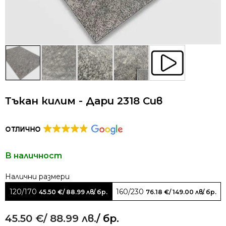
Тъкан килим - Дари 2318 Сив
В наличност
Alternative:
120/170
160/230
45.50
€
/ 88.99 лв.
/ бр.
76.18
€
/ 149.00 лв.
/ бр.
45.50
€
/ 88.99 лв.
/ бр.