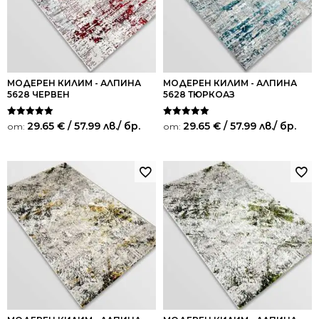
МОДЕРЕН КИЛИМ - АЛПИНА
МОДЕРЕН КИЛИМ - АЛПИНА
5628 ЧЕРВЕН
5628 ТЮРКОАЗ
Оценено на
Оценено на
29.65
€
/ 57.99 лв.
/ бр.
29.65
€
/ 57.99 лв.
/ бр.
от:
от:
5.00
5.00
от 5
от 5