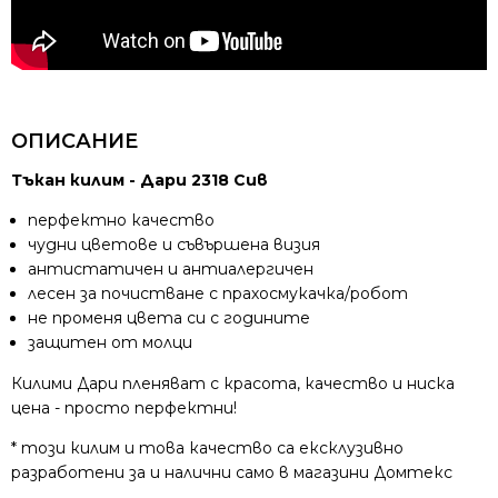
ОПИСАНИЕ
Тъкан килим - Дари 2318 Сив
перфектно качество
чудни цветове и съвършена визия
антистатичен и антиалергичен
лесен за почистване с прахосмукачка/робот
не променя цвета си с годините
защитен от молци
Килими Дари пленяват с красота, качество и ниска
цена - просто перфектни!
* този килим и това качество са ексклузивно
разработени за и налични само в магазини Домтекс