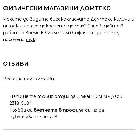
ФИЗИЧЕСКИ МАГАЗИНИ ДОМТЕКС
Искате да видите висококласните Домтекс килими и
пътеки и да се докоснете до тях? Заповядайте в
работно време в Сливен или София на адресите,
посочени
тук
!
ОТЗИВИ
Все още няма отзиви.
Напишете първия отзив за „Тъкан килим - Дари
2318 Сив“
Трябва да
влезнете в профила си
, за да
публикувате отзив.