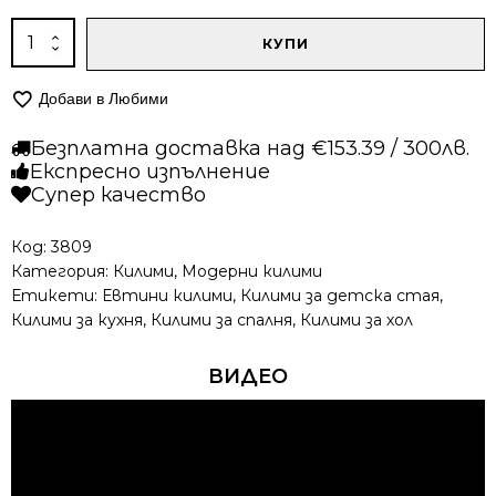
количество
КУПИ
за
Тъкан
Добави в Любими
килим
-
Безплатна доставка над €153.39 / 300лв.
Дари
Експресно изпълнение
2318
Супер качество
Сив
Код:
3809
Категория:
Килими
,
Модерни килими
Етикети:
Евтини килими
,
Килими за детска стая
,
Килими за кухня
,
Килими за спалня
,
Килими за хол
ВИДЕО