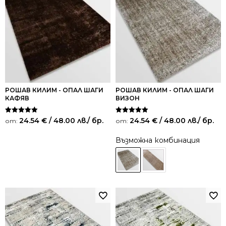
РОШАВ КИЛИМ - ОПАЛ ШАГИ
РОШАВ КИЛИМ - ОПАЛ ШАГИ
КАФЯВ
ВИЗОН
Оценено на
Оценено на
24.54
€
/ 48.00 лв.
/ бр.
24.54
€
/ 48.00 лв.
/ бр.
от:
от:
5.00
5.00
от 5
от 5
Възможна комбинация