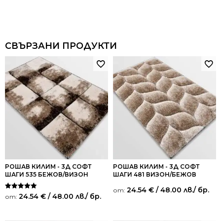
СВЪРЗАНИ ПРОДУКТИ
РОШАВ КИЛИМ - 3Д СОФТ
РОШАВ КИЛИМ - 3Д СОФТ
ШАГИ 535 БЕЖОВ/ВИЗОН
ШАГИ 481 ВИЗОН/БЕЖОВ
24.54
€
/ 48.00 лв.
/ бр.
от:
Оценено на
24.54
€
/ 48.00 лв.
/ бр.
от:
5.00
от 5