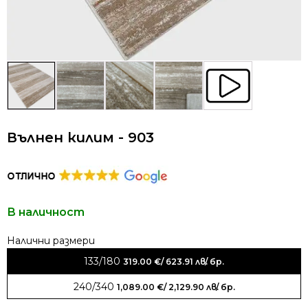
Вълнен килим - 903
В наличност
Alternative:
133/180
319.00
€
/ 623.91 лв.
/ бр.
240/340
1,089.00
€
/ 2,129.90 лв.
/ бр.