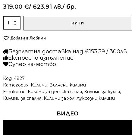
319.00
€
/ 623.91 лв.
/ бр.
количество
КУПИ
за
Вълнен
Добави в Любими
килим
-
Безплатна доставка над €153.39 / 300лв.
903
Експресно изпълнение
Супер качество
Код:
4827
Категория:
Килими
,
Вълнени килими
Етикети:
Килими за детска стая
,
Килими за кухня
,
Килими за спалня
,
Килими за хол
,
Луксозни килими
ВИДЕО