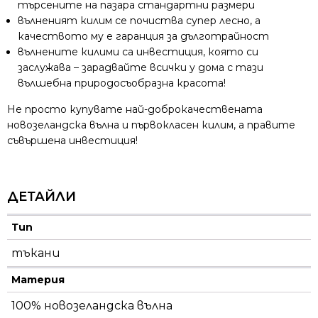
търсените на пазара стандартни размери
вълненият килим се почиства супер лесно, а
качеството му е гаранция за дълготрайност
вълнените килими са инвестиция, която си
заслужава – зарадвайте всички у дома с тази
вълшебна природосъобразна красота!
Не просто купувате най-доброкачествената
новозеландска вълна и първокласен килим, а правите
съвършена инвестиция!
ДЕТАЙЛИ
Тип
тъкани
Материя
100% новозеландска вълна