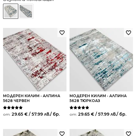
МОДЕРЕН КИЛИМ - АЛПИНА
МОДЕРЕН КИЛИМ - АЛПИНА
5628 ЧЕРВЕН
5628 ТЮРКОАЗ
Оценено на
Оценено на
29.65
€
/ 57.99 лв.
/ бр.
29.65
€
/ 57.99 лв.
/ бр.
от:
от:
5.00
5.00
от 5
от 5