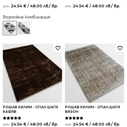
24.54
€
/ 48.00 лв.
/ бр.
24.54
€
/ 48.00 лв.
/ бр.
от:
от:
Възможна комбинация
РОШАВ КИЛИМ - ОПАЛ ШАГИ
РОШАВ КИЛИМ - ОПАЛ ШАГИ
КАФЯВ
ВИЗОН
Оценено на
Оценено на
24.54
€
/ 48.00 лв.
/ бр.
24.54
€
/ 48.00 лв.
/ бр.
от:
от:
5.00
5.00