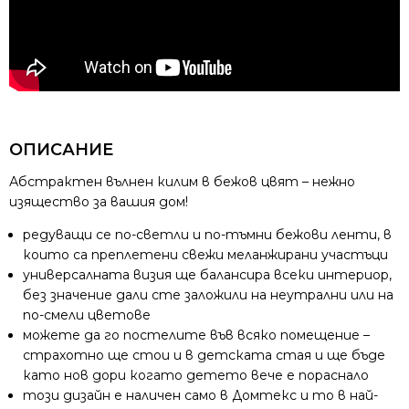
ОПИСАНИЕ
Абстрактен вълнен килим в бежов цвят – нежно
изящество за вашия дом!
редуващи се по-светли и по-тъмни бежови ленти, в
които са преплетени свежи меланжирани участъци
универсалната визия ще балансира всеки интериор,
без значение дали сте заложили на неутрални или на
по-смели цветове
можете да го постелите във всяко помещение –
страхотно ще стои и в детската стая и ще бъде
като нов дори когато детето вече е пораснало
този дизайн е наличен само в Домтекс и то в най-