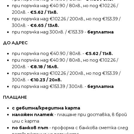
при поръчка над €40.90 / 80лв., но под €102.26 /
200лв. -
€5.62 / 11лв.
при поръчка над €102.26 / 200лв., но под €153.39 /
300лв. -
€6.65 / 13лв.
при поръчка над 300лв. / €153.39 -
безплатна
ДО АДРЕС
при поръчка под €40.90 / 80лв. -
€5.62 / 11лв.
при поръчка над €40.90 / 80лв., но под €102.26 /
200лв. -
€8.18 / 16лв.
при поръчка над €102.26 / 200лв., но под €153.39 /
300лв. -
€10.23 / 20лв.
при поръчка над €153.39 / 300лв. -
безплатна
ПЛАЩАНЕ
с дебитна/кредитна карта
наложен платеж
- плащане при доставка, в брой
или с карта
по банков път
- проформа с банкова сметка след