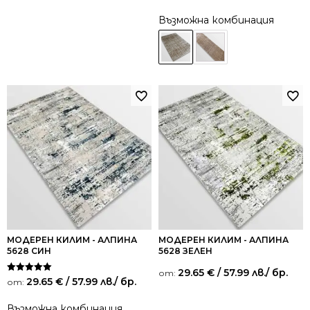
от 5
от 5
Възможна комбинация
МОДЕРЕН КИЛИМ - АЛПИНА
МОДЕРЕН КИЛИМ - АЛПИНА
5628 СИН
5628 ЗЕЛЕН
29.65
€
/ 57.99 лв.
/ бр.
от:
Оценено на
29.65
€
/ 57.99 лв.
/ бр.
от:
5.00
от 5
Възможна комбинация