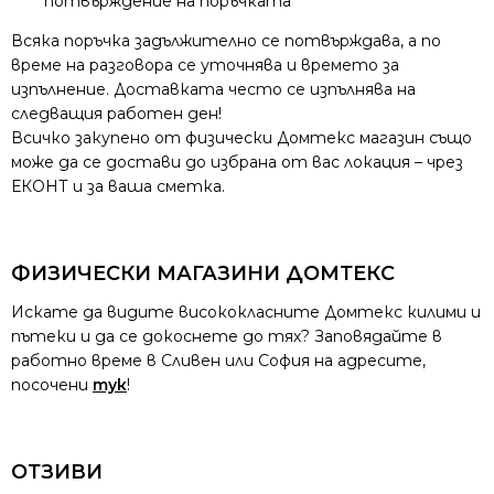
потвърждение на поръчката
Всяка поръчка задължително се потвърждава, а по
време на разговора се уточнява и времето за
изпълнение. Доставката често се изпълнява на
следващия работен ден!
Всичко закупено от физически Домтекс магазин също
може да се достави до избрана от вас локация – чрез
ЕКОНТ и за ваша сметка.
ФИЗИЧЕСКИ МАГАЗИНИ ДОМТЕКС
Искате да видите висококласните Домтекс килими и
пътеки и да се докоснете до тях? Заповядайте в
работно време в Сливен или София на адресите,
посочени
тук
!
ОТЗИВИ