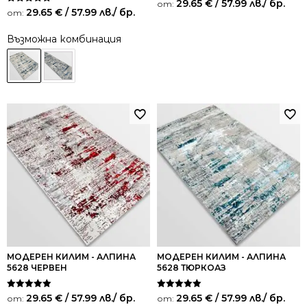
29.65
€
/ 57.99 лв.
/ бр.
от:
Оценено на
29.65
€
/ 57.99 лв.
/ бр.
от:
5.00
от 5
Възможна комбинация
МОДЕРЕН КИЛИМ - АЛПИНА
МОДЕРЕН КИЛИМ - АЛПИНА
5628 ЧЕРВЕН
5628 ТЮРКОАЗ
Оценено на
Оценено на
29.65
€
/ 57.99 лв.
/ бр.
29.65
€
/ 57.99 лв.
/ бр.
от:
от:
5.00
5.00