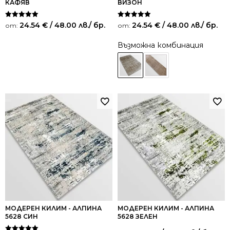
КАФЯВ
ВИЗОН
Оценено на
Оценено на
24.54
€
/ 48.00 лв.
/ бр.
24.54
€
/ 48.00 лв.
/ бр.
от:
от:
5.00
5.00
от 5
от 5
Възможна комбинация
МОДЕРЕН КИЛИМ - АЛПИНА
МОДЕРЕН КИЛИМ - АЛПИНА
5628 СИН
5628 ЗЕЛЕН