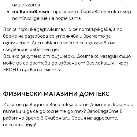
или с карта
по банков път
- проформа с банкова сметка след
потвърждение на поръчката
Всяка поръчка задължително се потвърждава, а по
време на разговора се уточнява и времето за
изпълнение. Доставката често се изпълнява на
следващия работен ден!
Всичко закупено от физически Домтекс магазин също
може да се достави до избрана от вас локация – чрез
ЕКОНТ и за ваша сметка.
ФИЗИЧЕСКИ МАГАЗИНИ ДОМТЕКС
Искате да видите висококласните Домтекс килими и
пътеки и да се докоснете до тях? Заповядайте в
работно време в Сливен или София на адресите,
посочени
тук
!