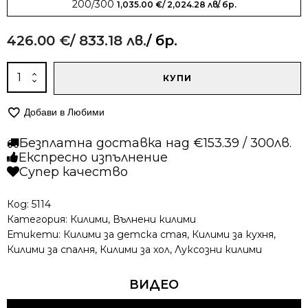
200/300
1,035.00
€
/ 2,024.28 лв.
/ бр.
426.00
€
/ 833.18 лв.
/ бр.
количество
КУПИ
за
Вълнен
Добави в Любими
килим
-
Безплатна доставка над €153.39 / 300лв.
915
Експресно изпълнение
Супер качество
Код:
5114
Категория:
Килими
,
Вълнени килими
Етикети:
Килими за детска стая
,
Килими за кухня
,
Килими за спалня
,
Килими за хол
,
Луксозни килими
ВИДЕО