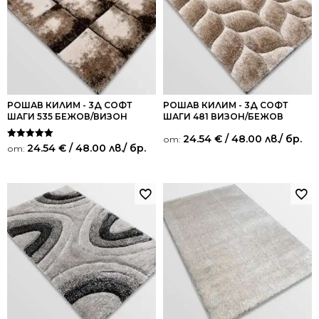
РОШАВ КИЛИМ - 3Д СОФТ
РОШАВ КИЛИМ - 3Д СОФТ
ШАГИ 535 БЕЖОВ/ВИЗОН
ШАГИ 481 ВИЗОН/БЕЖОВ
24.54
€
/ 48.00 лв.
/ бр.
от:
Оценено на
24.54
€
/ 48.00 лв.
/ бр.
от:
5.00
от 5