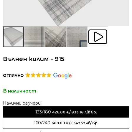
Вълнен килим - 915
В наличност
Alternative:
133/180
426.00
€
/ 833.18 лв.
/ бр.
160/240
689.00
€
/ 1,347.57 лв.
/ бр.