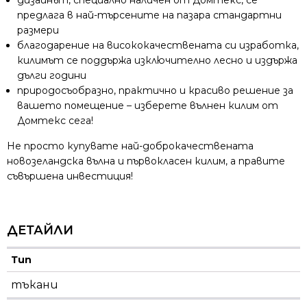
предлага в най-търсените на пазара стандартни
размери
благодарение на висококачествената си изработка,
килимът се поддържа изключително лесно и издържа
дълги години
природосъобразно, практично и красиво решение за
вашето помещение – изберете вълнен килим от
Домтекс сега!
Не просто купувате най-доброкачествената
новозеландска вълна и първокласен килим, а правите
съвършена инвестиция!
ДЕТАЙЛИ
Тип
тъкани