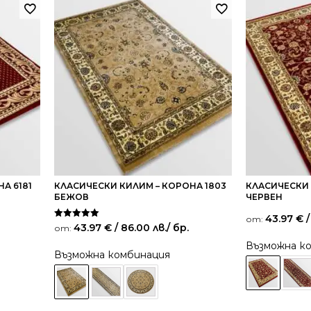
А 6181
КЛАСИЧЕСКИ КИЛИМ – КОРОНА 1803
КЛАСИЧЕСКИ 
БЕЖОВ
ЧЕРВЕН
43.97
€
/
от:
Оценено на
43.97
€
/ 86.00 лв.
/ бр.
от:
5.00
от 5
Възможна к
Възможна комбинация