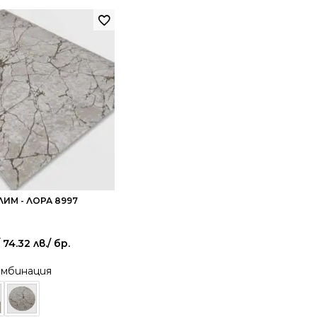
ИМ - ЛОРА 8997
 74.32 лв.
/ бр.
омбинация