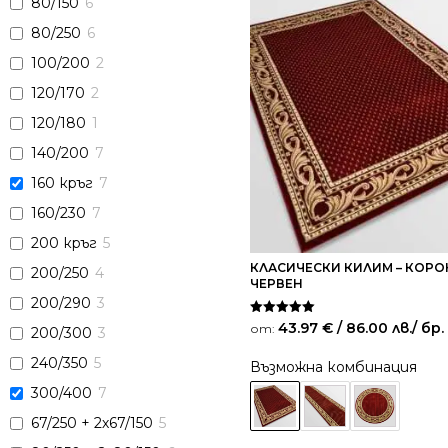
80/150
6
80/250
6
100/200
2
120/170
2
120/180
1
140/200
7
160 кръг
7
160/230
7
200 кръг
5
КЛАСИЧЕСКИ КИЛИМ – КОРОН
200/250
4
ЧЕРВЕН
200/290
3
Оценено на
43.97
€
/ 86.00 лв.
/ бр.
от:
200/300
3
5.00
от 5
240/350
5
Възможна комбинация
300/400
7
67/250 + 2х67/150
5