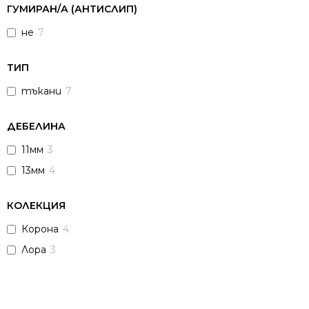
ГУМИРАН/А (АНТИСЛИП)
не
7
ТИП
тъкани
7
ДЕБЕЛИНА
11мм
3
13мм
4
КОЛЕКЦИЯ
Корона
4
Лора
3