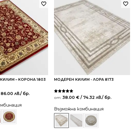
КИЛИМ – КОРОНА 1803
МОДЕРЕН КИЛИМ - ЛОРА 8173
 86.00 лв.
/ бр.
Оценено на
38.00
€
/ 74.32 лв.
/ бр.
от:
5.00
от 5
омбинация
Възможна комбинация