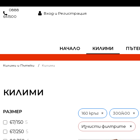
0888
Вход и Регистрация
641500
НАЧАЛО
КИЛИМИ
ПЪТЕ
Килими и Пътеки
Килими
КИЛИМИ
РАЗМЕР
×
×
160 кръг
300/400
67/150
5
×
Изчисти филтрите
67/250
5