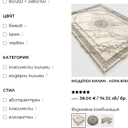
80/250 + 2х80/150
6
ЦВЯТ
бежов
4
крем
2
червен
2
КАТЕГОРИЯ
класически килими
4
модерни килими
3
МОДЕРЕН КИЛИМ - ЛОРА 816
СТИЛ
Оценено на
38.00
€
/ 74.32 лв.
/ бр.
от:
абстрактрен
1
5.00
от 5
класически
5
Възможна комбинация
елегантен
2