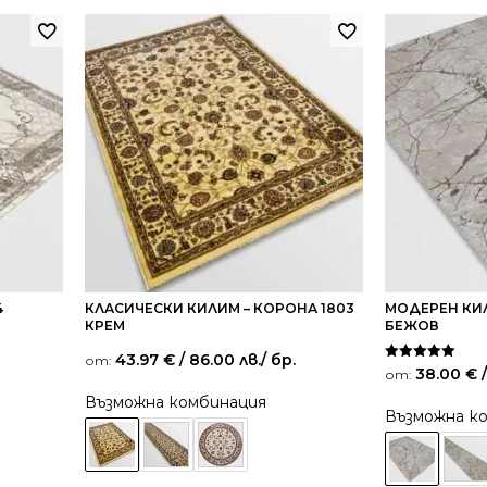
4
КЛАСИЧЕСКИ КИЛИМ – КОРОНА 1803
МОДЕРЕН КИЛ
КРЕМ
БЕЖОВ
43.97
€
/ 86.00 лв.
/ бр.
от:
Оценено на
38.00
€
/
от:
5.00
от 5
Възможна комбинация
Възможна к