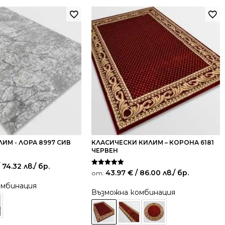
ИМ - ЛОРА 8997 СИВ
КЛАСИЧЕСКИ КИЛИМ – КОРОНА 6181
ЧЕРВЕН
 74.32 лв.
/ бр.
Оценено на
43.97
€
/ 86.00 лв.
/ бр.
от:
5.00
от 5
омбинация
Възможна комбинация