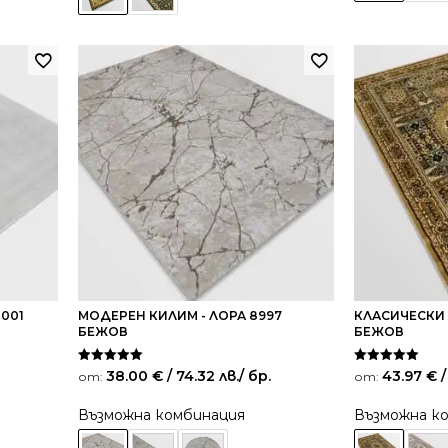
1001
МОДЕРЕН КИЛИМ - ЛОРА 8997
КЛАСИЧЕСКИ 
БЕЖОВ
БЕЖОВ
Оценено на
Оценено на
38.00
€
/ 74.32 лв.
/ бр.
43.97
€
/
от:
от:
5.00
5.00
от 5
от 5
Възможна комбинация
Възможна к