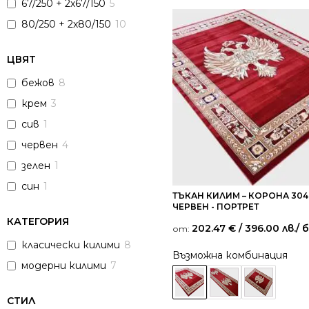
67/250 + 2х67/150
5
80/250 + 2х80/150
10
ЦВЯТ
бежов
8
крем
3
сив
1
червен
4
зелен
1
син
1
ТЪКАН КИЛИМ – КОРОНА 304
ЧЕРВЕН - ПОРТРЕТ
КАТЕГОРИЯ
202.47
€
/ 396.00 лв.
/ 
от:
класически килими
8
Възможна комбинация
модерни килими
7
СТИЛ