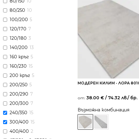
80/150
10
80/250
10
100/200
5
120/170
7
120/180
3
140/200
13
160 кръг
5
160/230
15
200 кръг
5
МОДЕРЕН КИЛИМ - ЛОРА 801
200/250
5
200/290
7
38.00
€
/ 74.32 лв.
/ бр.
от:
200/300
7
Възможна комбинация
240/350
15
300/400
15
400/400
2