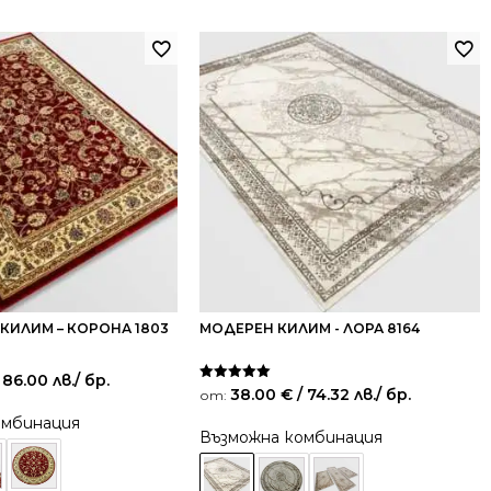
КИЛИМ – КОРОНА 1803
МОДЕРЕН КИЛИМ - ЛОРА 8164
 86.00 лв.
/ бр.
Оценено на
38.00
€
/ 74.32 лв.
/ бр.
от:
5.00
от 5
омбинация
Възможна комбинация