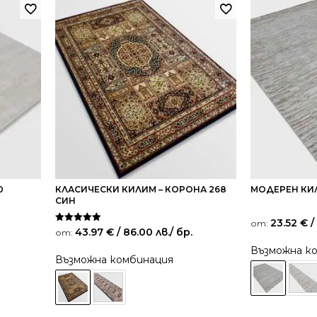
0
КЛАСИЧЕСКИ КИЛИМ – КОРОНА 268
МОДЕРЕН КИЛ
СИН
23.52
€
/
от:
Оценено на
43.97
€
/ 86.00 лв.
/ бр.
от:
5.00
от 5
Възможна к
Възможна комбинация