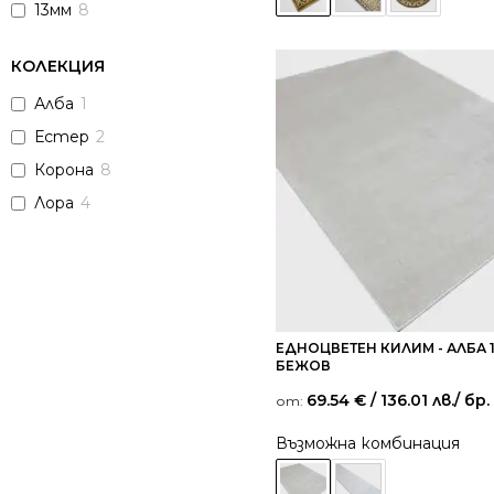
13мм
8
КОЛЕКЦИЯ
Алба
1
Естер
2
Корона
8
Лора
4
ЕДНОЦВЕТЕН КИЛИМ - АЛБА 
БЕЖОВ
69.54
€
/ 136.01 лв.
/ бр.
от:
Възможна комбинация