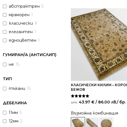
абстрактрен
5
мраморен
1
класически
9
елегантен
1
едноцветен
1
ГУМИРАН/А (АНТИСЛИП)
не
15
ТИП
КЛАСИЧЕСКИ КИЛИМ – КОРО
тъкани
15
БЕЖОВ
Оценено на
43.97
€
/ 86.00 лв.
/ бр.
от:
ДЕБЕЛИНА
5.00
от 5
11мм
5
Възможна комбинация
12мм
2