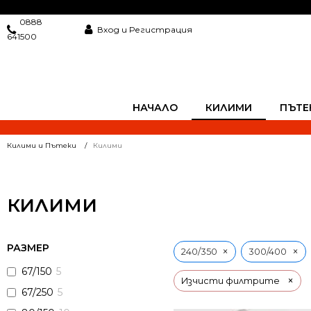
0888
Вход и Регистрация
641500
НАЧАЛО
КИЛИМИ
ПЪТЕ
Килими и Пътеки
Килими
КИЛИМИ
РАЗМЕР
×
×
240/350
300/400
67/150
5
×
Изчисти филтрите
67/250
5