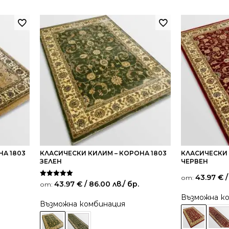
НА 1803
КЛАСИЧЕСКИ КИЛИМ – КОРОНА 1803
КЛАСИЧЕСКИ 
ЗЕЛЕН
ЧЕРВЕН
43.97
€
/
от:
Оценено на
43.97
€
/ 86.00 лв.
/ бр.
от:
5.00
от 5
Възможна к
Възможна комбинация