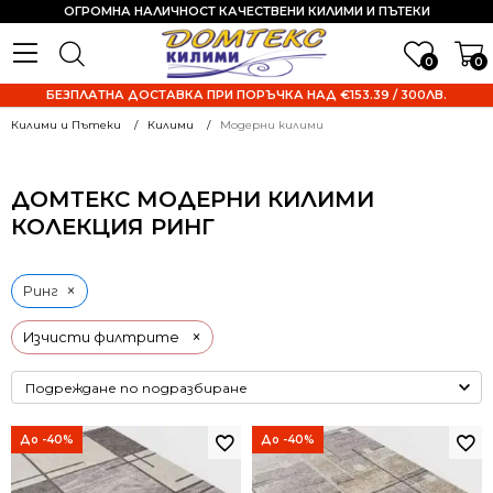
ОГРОМНА НАЛИЧНОСТ КАЧЕСТВЕНИ КИЛИМИ И ПЪТЕКИ
0
0
БЕЗПЛАТНА ДОСТАВКА ПРИ ПОРЪЧКА НАД €153.39 / 300ЛВ.
Килими и Пътеки
Килими
Модерни килими
ДОМТЕКС МОДЕРНИ КИЛИМИ
КОЛЕКЦИЯ РИНГ
×
Ринг
×
Изчисти филтрите
До -40%
До -40%