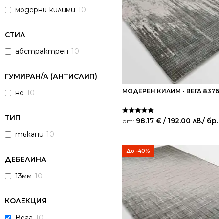
модерни килими
10
СТИЛ
абстрактрен
10
ГУМИРАН/А (АНТИСЛИП)
МОДЕРЕН КИЛИМ - ВЕГА 8376
не
10
ТИП
Оценено на
98.17
€
/ 192.00 лв.
/ бр.
от:
5.00
от 5
тъкани
10
До -40%
ДЕБЕЛИНА
13мм
10
КОЛЕКЦИЯ
Вега
10