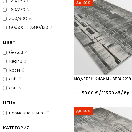
120/180
6
До -40%
160/230
7
200/300
8
80/300 + 2х80/150
3
ЦВЯТ
бежов
4
кафяв
3
крем
6
сив
6
МОДЕРЕН КИЛИМ - ВЕГА 2219
син
3
59.00
€
/ 115.39 лв.
/ бр.
от:
ЦЕНА
До -40%
промоционална
10
КАТЕГОРИЯ