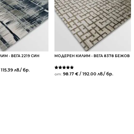
М - ВЕГА 2219 СИН
МОДЕРЕН КИЛИМ - ВЕГА 8378 БЕЖОВ
 115.39 лв.
/ бр.
Оценено на
98.17
€
/ 192.00 лв.
/ бр.
от:
5.00
от 5