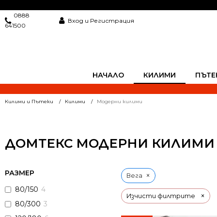
0888
Вход и Регистрация
641500
НАЧАЛО
КИЛИМИ
ПЪТЕ
Килими и Пътеки
Килими
Модерни килими
ДОМТЕКС МОДЕРНИ КИЛИМИ 
РАЗМЕР
×
Вега
80/150
4
×
Изчисти филтрите
80/300
3