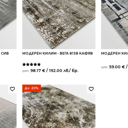
 СИВ
МОДЕРЕН КИЛИМ - ВЕГА 8138 КАФЯВ
МОДЕРЕН КИЛИ
59.00
€
/
от:
Оценено на
98.17
€
/ 192.00 лв.
/ бр.
от:
5.00
от 5
До -20%