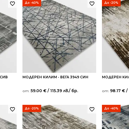
До -40%
До -20%
 СИВ
МОДЕРЕН КИЛИМ - ВЕГА 3949 СИН
МОДЕРЕН КИЛ
59.00
€
/ 115.39 лв.
/ бр.
98.17
€
/ 
от:
от:
До -20%
До -40%