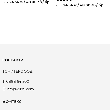
24.54
€
/ 48.00 лв.
/ бр.
от:
Оценено на
24.54
€
/ 48.00 лв.
/ бр.
от:
5.00
от 5
КОНТАКТИ
ТОНИТЕКС ООД
T:
0888 641500
E:
info@kilimi.com
ДОМТЕКС