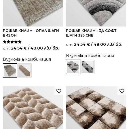
РОШАВ КИЛИМ - ОПАЛ ШАГИ
РОШАВ КИЛИМ - 3Д СОФТ
ВИЗОН
ШАГИ 325 СИВ
24.54
€
/ 48.00 лв.
/ бр.
от:
Оценено на
24.54
€
/ 48.00 лв.
/ бр.
от:
5.00
от 5
Възможна комбинация
Възможна комбинация