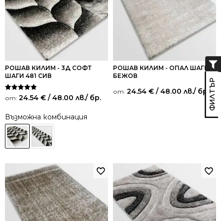
РОШАВ КИЛИМ - 3Д СОФТ
РОШАВ КИЛИМ - ОПАЛ ШАГИ
ШАГИ 481 СИВ
БЕЖОВ
24.54
€
/ 48.00 лв.
/ бр.
от:
Оценено на
24.54
€
/ 48.00 лв.
/ бр.
от:
5.00
от 5
Възможна комбинация