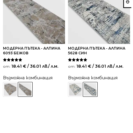
МОДЕРНА ПЪТЕКА - АЛПИНА
МОДЕРНА ПЪТЕКА - АЛПИНА
6093 БЕЖОВ
5628 СИН
Оценено на
Оценено на
18.41
€
/ 36.01 лв.
/ л.м.
18.41
€
/ 36.01 лв.
/ л.м.
от:
от:
5.00
5.00
от 5
от 5
Възможна комбинация
Възможна комбинация