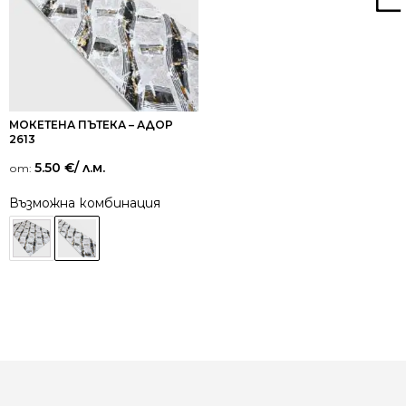
МОКЕТЕНА ПЪТЕКА – АДОР
2613
5.50
€
/ л.м.
от:
Възможна комбинация