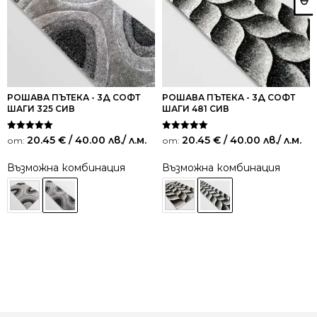
РОШАВА ПЪТЕКА - 3Д СОФТ
РОШАВА ПЪТЕКА - 3Д СОФТ
ШАГИ 325 СИВ
ШАГИ 481 СИВ
Оценено на
Оценено на
20.45
€
/ 40.00 лв.
/ л.м.
20.45
€
/ 40.00 лв.
/ л.м.
от:
от:
5.00
5.00
от 5
от 5
Възможна комбинация
Възможна комбинация