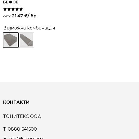
БЕЖОВ
Оценено на
21.47
€
/ бр.
от:
5.00
от 5
Възможна комбинация
КОНТАКТИ
ТОНИТЕКС ООД
T:
0888 641500
E:
info@kilimi.com