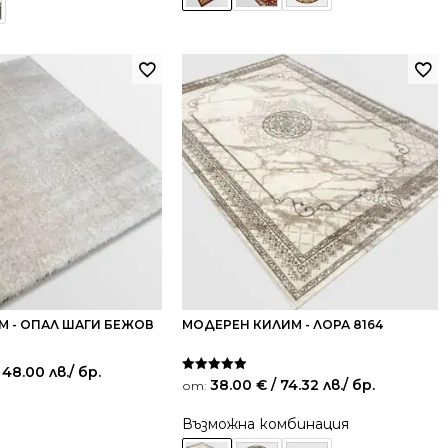
М - ОПАЛ ШАГИ БЕЖОВ
МОДЕРЕН КИЛИМ - ЛОРА 8164
 48.00 лв.
/ бр.
Оценено на
38.00
€
/ 74.32 лв.
/ бр.
от:
5.00
от 5
Възможна комбинация