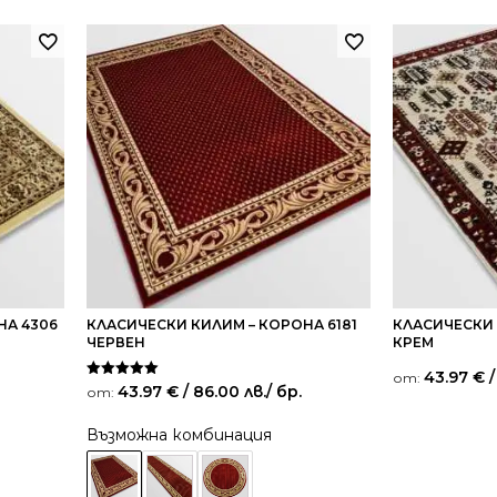
НА 4306
КЛАСИЧЕСКИ КИЛИМ – КОРОНА 6181
КЛАСИЧЕСКИ 
ЧЕРВЕН
КРЕМ
43.97
€
/
от:
Оценено на
43.97
€
/ 86.00 лв.
/ бр.
от:
5.00
от 5
Възможна комбинация