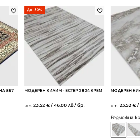
До -30%
НА 867
МОДЕРЕН КИЛИМ - ЕСТЕР 2804 КРЕМ
МОДЕРЕН КИЛ
23.52
€
/ 46.00 лв.
/ бр.
23.52
€
/
от:
от:
Възможна к