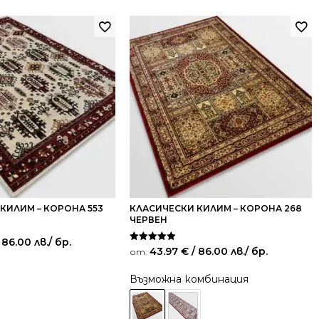
КИЛИМ – КОРОНА 553
КЛАСИЧЕСКИ КИЛИМ – КОРОНА 268
ЧЕРВЕН
 86.00 лв.
/ бр.
Оценено на
43.97
€
/ 86.00 лв.
/ бр.
от:
5.00
от 5
Възможна комбинация