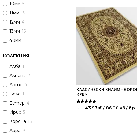
10мм
5
11мм
15
12мм
4
13мм
15
40мм
1
КОЛЕКЦИЯ
Алба
1
Алпина
2
Арте
4
КЛАСИЧЕСКИ КИЛИМ – КОРО
Бела
1
КРЕМ
Естер
4
Оценено на
43.97
€
/ 86.00 лв.
/ бр.
от:
5.00
Ирис
5
от 5
Корона
15
Лора
9