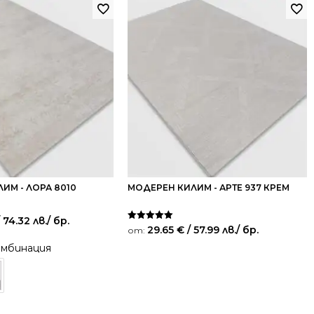
ИМ - ЛОРА 8010
МОДЕРЕН КИЛИМ - АРТЕ 937 КРЕМ
 74.32 лв.
/ бр.
Оценено на
29.65
€
/ 57.99 лв.
/ бр.
от:
5.00
от 5
омбинация