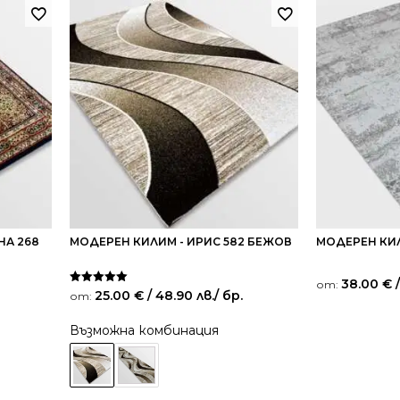
НА 268
МОДЕРЕН КИЛИМ - ИРИС 582 БЕЖОВ
МОДЕРЕН КИЛ
38.00
€
/
от:
Оценено на
25.00
€
/ 48.90 лв.
/ бр.
от:
5.00
от 5
Възможна комбинация