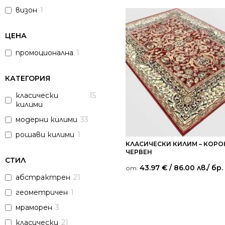
визон
1
ЦЕНА
промоционална
1
КАТЕГОРИЯ
класически
15
килими
модерни килими
33
рошави килими
1
КЛАСИЧЕСКИ КИЛИМ – КОРО
ЧЕРВЕН
СТИЛ
43.97
€
/ 86.00 лв.
/ бр.
от:
абстрактрен
21
геометричен
1
мраморен
3
класически
21