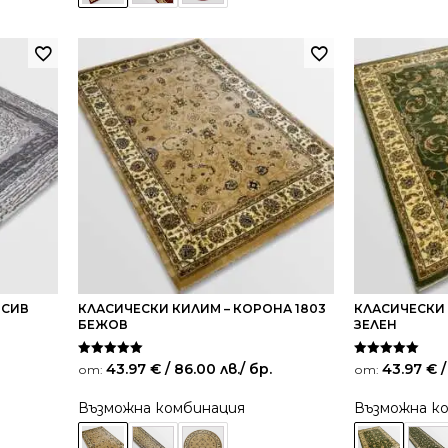
 СИВ
КЛАСИЧЕСКИ КИЛИМ – КОРОНА 1803
КЛАСИЧЕСКИ 
БЕЖОВ
ЗЕЛЕН
Оценено на
Оценено на
43.97
€
/ 86.00 лв.
/ бр.
43.97
€
/
от:
от:
5.00
5.00
от 5
от 5
Възможна комбинация
Възможна к