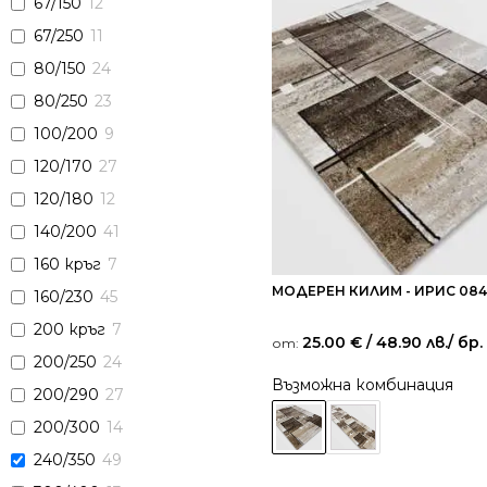
67/150
12
67/250
11
80/150
24
80/250
23
100/200
9
120/170
27
120/180
12
140/200
41
160 кръг
7
МОДЕРЕН КИЛИМ - ИРИС 08
160/230
45
200 кръг
7
25.00
€
/ 48.90 лв.
/ бр.
от:
200/250
24
Възможна комбинация
200/290
27
200/300
14
240/350
49