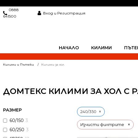
0888
Вход и Регистрация
641500
НАЧАЛО
КИЛИМИ
ПЪТЕ
Килими и Пътеки
Килими за хол
ДОМТЕКС КИЛИМИ ЗА ХОЛ С Р
РАЗМЕР
×
240/350
60/150
3
×
Изчисти филтрите
60/250
3