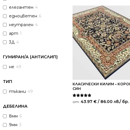
елегантен
4
едноцветен
6
неутрален
4
арт
1
3Д
4
ГУМИРАН/А (АНТИСЛИП)
не
49
ТИП
КЛАСИЧЕСКИ КИЛИМ – КОРО
СИН
тъкани
49
Оценено на
43.97
€
/ 86.00 лв.
/ бр.
от:
5.00
ДЕБЕЛИНА
от 5
8мм
6
9мм
3