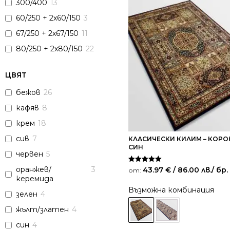
300/400
13
60/250 + 2х60/150
3
67/250 + 2х67/150
11
80/250 + 2х80/150
22
ЦВЯТ
бежов
26
кафяв
8
крем
18
сив
7
КЛАСИЧЕСКИ КИЛИМ – КОРО
СИН
червен
5
Оценено на
оранжев/
3
43.97
€
/ 86.00 лв.
/ бр.
от:
5.00
керемида
от 5
Възможна комбинация
зелен
4
жълт/златен
4
син
4