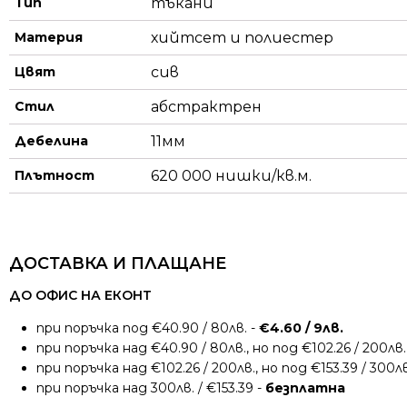
Тип
тъкани
Материя
хийтсет и полиестeр
Цвят
сив
Стил
абстрактрен
Дебелина
11мм
Плътност
620 000 нишки/кв.м.
ДОСТАВКА И ПЛАЩАНЕ
ДО ОФИС НА ЕКОНТ
при поръчка под €40.90 / 80лв. -
€4.60 / 9лв.
при поръчка над €40.90 / 80лв., но под €102.26 / 200лв.
при поръчка над €102.26 / 200лв., но под €153.39 / 300лв
при поръчка над 300лв. / €153.39 -
безплатна