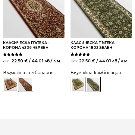
КЛАСИЧЕСКА ПЪТЕКА –
КЛАСИЧЕСКА ПЪТЕКА –
КОРОНА 4306 ЧЕРВЕН
КОРОНА 1803 ЗЕЛЕН
Оценено на
Оценено на
22.50
€
/ 44.01 лв.
/ л.м.
22.50
€
/ 44.01 лв.
/ л.м.
от:
от:
5.00
5.00
от 5
от 5
Възможна комбинация
Възможна комбинация