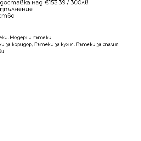
оставка над €153.39 / 300лв.
изпълнение
ество
еки
,
Модерни пътеки
и за коридор
,
Пътеки за кухня
,
Пътеки за спалня
,
би