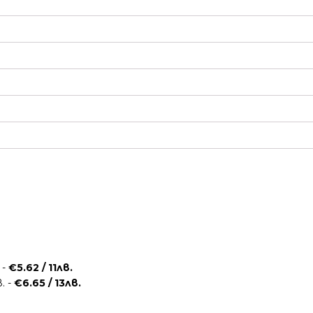
 -
€5.62 / 11лв.
. -
€6.65 / 13лв.