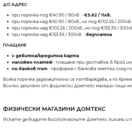
ДО АДРЕС
при поръчка под €40.90 / 80лв. -
€5.62 / 11лв.
при поръчка над €40.90 / 80лв., но под €102.26 / 200лв.
при поръчка над €102.26 / 200лв., но под €153.39 / 300лв
при поръчка над €153.39 / 300лв. -
безплатна
ПЛАЩАНЕ
с дебитна/кредитна карта
наложен платеж
- плащане при доставка, в брой ил
по банков път
- проформа с банкова сметка след 
Всяка поръчка задължително се потвърждава, а по време
Всичко закупено от физически Домтекс магазин също мож
ФИЗИЧЕСКИ МАГАЗИНИ ДОМТЕКС
Искате да видите висококласните Домтекс килими и пъ