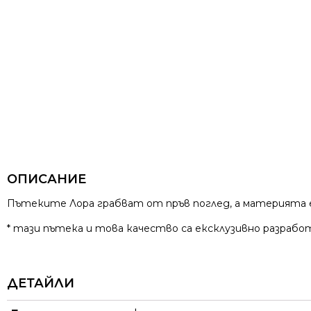
ОПИСАНИЕ
Пътеките Лора грабват от пръв поглед, а материята е
* тази пътека и това качество са ексклузивно разработ
ДЕТАЙЛИ