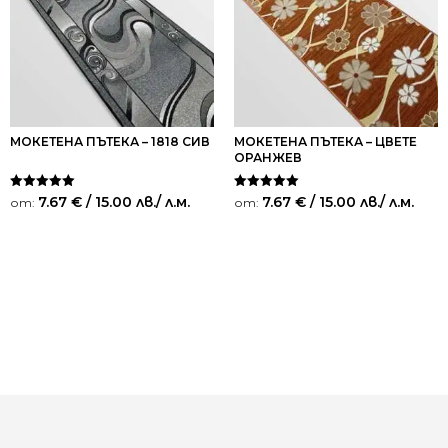
МОКЕТЕНА ПЪТЕКА – 1818 СИВ
МОКЕТЕНА ПЪТЕКА – ЦВЕТЕ
ОРАНЖЕВ
Оценено на
Оценено на
7.67
€
/ 15.00 лв.
/ л.м.
7.67
€
/ 15.00 лв.
/ л.м.
от:
от:
5.00
5.00
от 5
от 5