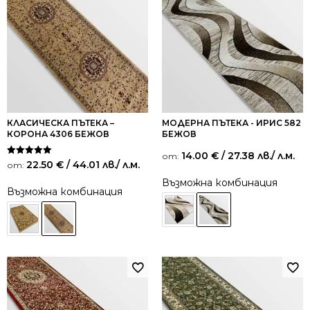
КЛАСИЧЕСКА ПЪТЕКА –
МОДЕРНА ПЪТЕКА - ИРИС 582
КОРОНА 4306 БЕЖОВ
БЕЖОВ
14.00
€
/ 27.38 лв.
/ л.м.
от:
Оценено на
22.50
€
/ 44.01 лв.
/ л.м.
от:
5.00
от 5
Възможна комбинация
Възможна комбинация