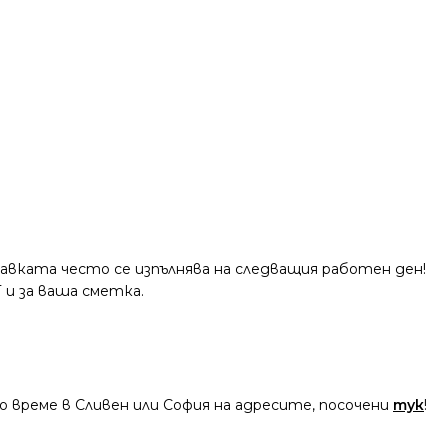
тавката често се изпълнява на следващия работен ден!
 и за ваша сметка.
 време в Сливен или София на адресите, посочени
тук
!