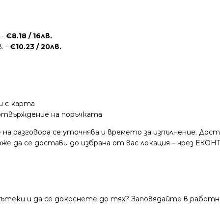
 -
€8.18 / 16лв.
. -
€10.23 / 20лв.
и с карта
потвърждение на поръчката
 на разговора се уточнява и времето за изпълнение. Дос
е да се достави до избрана от вас локация – чрез ЕКОНТ
теки и да се докоснете до тях? Заповядайте в работно