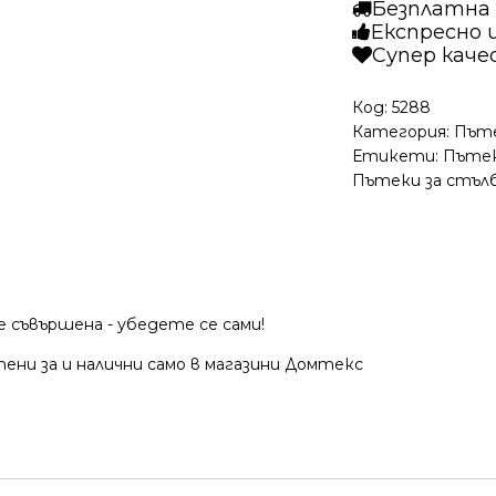
Безплатна д
Лора
Експресно 
8010
Супер кач
Сив
Код:
5288
Категория:
Път
Етикети:
Пътек
Пътеки за стъл
 съвършена - убедете се сами!
ени за и налични само в магазини Домтекс