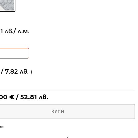
1 лв.
/ л.м.
/ 7.82 лв.
)
.00
€
/ 52.81 лв.
КУПИ
ми