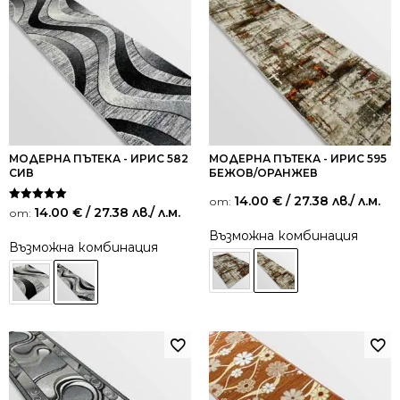
МОДЕРНА ПЪТЕКА - ИРИС 582
МОДЕРНА ПЪТЕКА - ИРИС 595
СИВ
БЕЖОВ/ОРАНЖЕВ
14.00
€
/ 27.38 лв.
/ л.м.
от:
Оценено на
14.00
€
/ 27.38 лв.
/ л.м.
от:
5.00
от 5
Възможна комбинация
Възможна комбинация