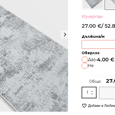
Изчерпан
27.00
€
/ 52.8
Alternative:
Дължина/м
Оверлог
4.00
€
Да
(+
Не
27
Общо
количество
за
Модерна
Добави в Люби
пътека
-