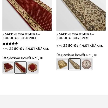
КЛАСИЧЕСКА ПЪТЕКА –
КЛАСИЧЕСКА ПЪТЕКА –
КОРОНА 6181 ЧЕРВЕН
КОРОНА 1803 КРЕМ
22.50
€
/ 44.01 лв.
/ л.м.
от:
Оценено на
22.50
€
/ 44.01 лв.
/ л.м.
от:
5.00
от 5
Възможна комбинация
Възможна комбинация