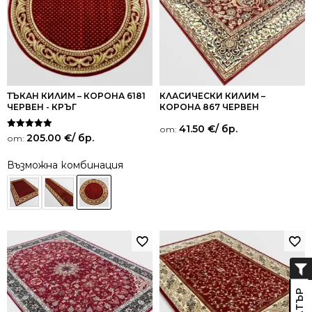
ТЪКАН КИЛИМ – КОРОНА 6181
КЛАСИЧЕСКИ КИЛИМ –
ЧЕРВЕН - КРЪГ
КОРОНА 867 ЧЕРВЕН
41.50
€
/ бр.
от:
Оценено на
205.00
€
/ бр.
от:
5.00
от 5
Възможна комбинация