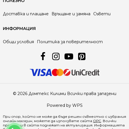
ПОЛЕЗНО
Доставка и плащане
Връщане и замяна
Съвети
ИНФОРМАЦИЯ
Общи условия
Политика за поверителност
© 2026 Домтекс Килими Всички права запазени
Powered by WPS
При спор, който не може да бъде решен съвместно с избрания
онлайн магазин, можете да използвате сайта
ОРС
. Всички
продукти в
сайта
подлежат на актуализация. Информацията
0888 641500