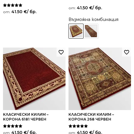
41.50
€
/ бр.
от:
Оценено на
41.50
€
/ бр.
от:
5.00
от 5
Възможна комбинация
КЛАСИЧЕСКИ КИЛИМ –
КЛАСИЧЕСКИ КИЛИМ –
КОРОНА 6181 ЧЕРВЕН
КОРОНА 268 ЧЕРВЕН
Оценено на
Оценено на
41.50
€
/ бр.
41.50
€
/ бр.
от:
от: