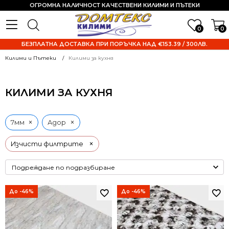
ОГРОМНА НАЛИЧНОСТ КАЧЕСТВЕНИ КИЛИМИ И ПЪТЕКИ
0
0
БЕЗПЛАТНА ДОСТАВКА ПРИ ПОРЪЧКА НАД €153.39 / 300ЛВ.
Килими и Пътеки
Килими за кухня
КИЛИМИ ЗА КУХНЯ
×
×
7мм
Адор
×
Изчисти филтрите
До -46%
До -46%