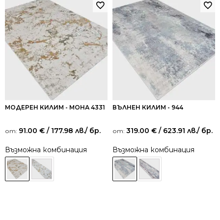
МОДЕРЕН КИЛИМ - МОНА 4331
ВЪЛНЕН КИЛИМ - 944
91.00
€
/ 177.98 лв.
/ бр.
319.00
€
/ 623.91 лв.
/ бр.
от:
от:
Възможна комбинация
Възможна комбинация