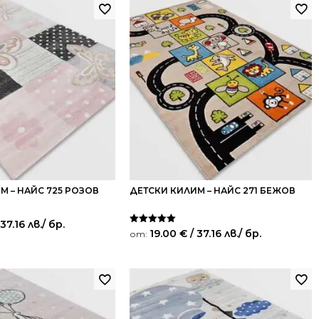
М – НАЙС 725 РОЗОВ
ДЕТСКИ КИЛИМ – НАЙС 271 БЕЖОВ
 37.16 лв.
/ бр.
Оценено на
19.00
€
/ 37.16 лв.
/ бр.
от:
5.00
от 5