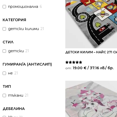
промоционална
6
КАТЕГОРИЯ
детски килими
21
СТИЛ
детски
21
ДЕТСКИ КИЛИМ – НАЙС 271 С
ГУМИРАН/А (АНТИСЛИП)
Оценено на
19.00
€
/ 37.16 лв.
/ бр.
от:
5.00
не
21
от 5
ТИП
тъкани
21
ДЕБЕЛИНА