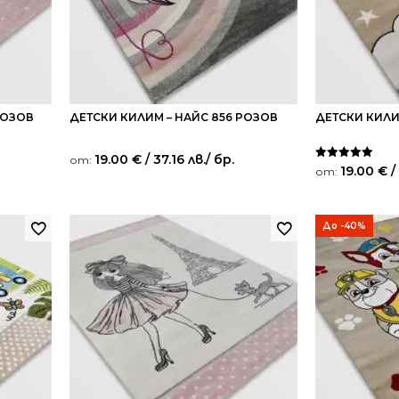
РОЗОВ
ДЕТСКИ КИЛИМ – НАЙС 856 РОЗОВ
ДЕТСКИ КИЛИ
19.00
€
/ 37.16 лв.
/ бр.
от:
Оценено на
19.00
€
/
от:
5.00
от 5
До -40%