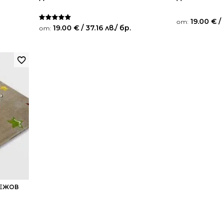
19.00
€
/
от:
Оценено на
19.00
€
/ 37.16 лв.
/ бр.
от:
5.00
от 5
БЕЖОВ