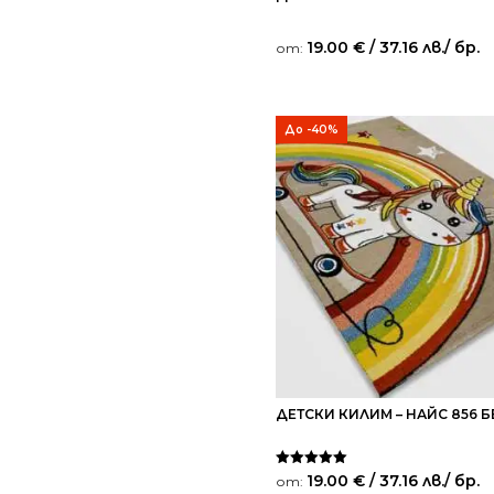
19.00
€
/ 37.16 лв.
/ бр.
от:
До -40%
ДЕТСКИ КИЛИМ – НАЙС 856 
Оценено на
19.00
€
/ 37.16 лв.
/ бр.
от:
5.00