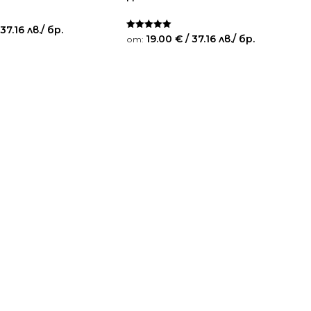
 37.16 лв.
/ бр.
Оценено на
19.00
€
/ 37.16 лв.
/ бр.
от:
5.00
от 5