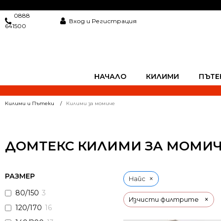
0888
Вход и Регистрация
641500
НАЧАЛО
КИЛИМИ
ПЪТЕ
Килими и Пътеки
Килими за момиче
ДОМТЕКС КИЛИМИ ЗА МОМИЧ
РАЗМЕР
×
Найс
80/150
3
×
Изчисти филтрите
120/170
16