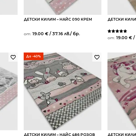
ДЕТСКИ КИЛИМ – НАЙС 090 КРЕМ
ДЕТСКИ КИЛИ
19.00
€
/ 37.16 лв.
/ бр.
от:
Оценено на
19.00
€
/
от:
5.00
от 5
До -40%
ДЕТСКИ КИЛИМ – НАЙС 486 РОЗОВ
ДЕТСКИ КИЛИ