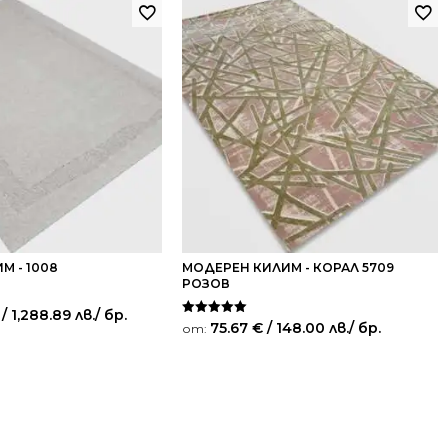
М - 1008
МОДЕРЕН КИЛИМ - КОРАЛ 5709
РОЗОВ
/ 1,288.89 лв.
/ бр.
Оценено на
75.67
€
/ 148.00 лв.
/ бр.
от:
5.00
от 5