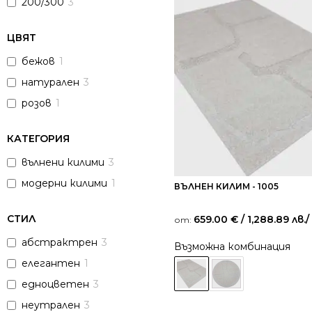
200/300
3
ЦВЯТ
бежов
1
натурален
3
розов
1
КАТЕГОРИЯ
вълнени килими
3
модерни килими
1
ВЪЛНЕН КИЛИМ - 1005
СТИЛ
659.00
€
/ 1,288.89 лв.
/
от:
абстрактрен
3
Възможна комбинация
елегантен
1
едноцветен
3
неутрален
3