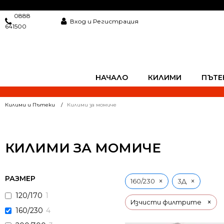
0888
Вход и Регистрация
641500
НАЧАЛО
КИЛИМИ
ПЪТЕ
Килими и Пътеки
Килими за момиче
КИЛИМИ ЗА МОМИЧЕ
РАЗМЕР
×
×
160/230
3Д
120/170
1
×
Изчисти филтрите
160/230
4