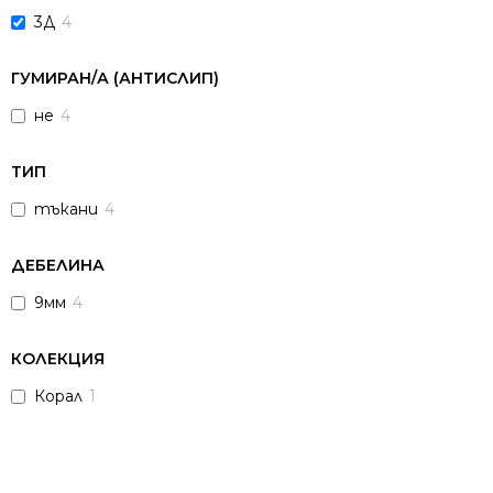
3Д
4
ГУМИРАН/А (АНТИСЛИП)
не
4
ТИП
тъкани
4
ДЕБЕЛИНА
9мм
4
КОЛЕКЦИЯ
Корал
1