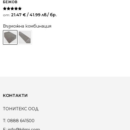
БЕЖОВ
Оценено на
21.47
€
/ 41.99 лв.
/ бр.
от:
5.00
от 5
Възможна комбинация
КОНТАКТИ
ТОНИТЕКС ООД
T:
0888 641500
E:
info@kilimi.com