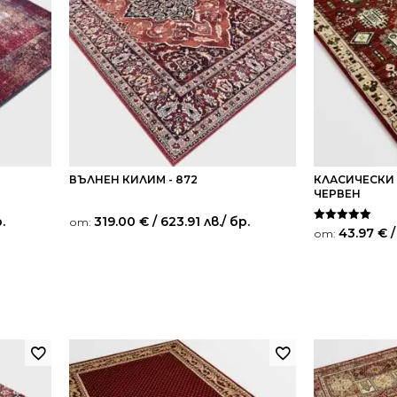
ВЪЛНЕН КИЛИМ - 872
КЛАСИЧЕСКИ 
ЧЕРВЕН
.
319.00
€
/ 623.91 лв.
/ бр.
от:
Оценено на
43.97
€
/
от:
5.00
от 5