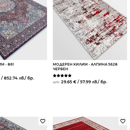
М - 861
МОДЕРЕН КИЛИМ - АЛПИНА 5628
ЧЕРВЕН
/ 852.74 лв.
/ бр.
Оценено на
29.65
€
/ 57.99 лв.
/ бр.
от:
5.00
от 5