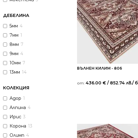
ДЕБЕЛИНА
5мм
4
7мм
1
8мм
7
9мм
4
10мм
7
ВЪЛНЕН КИЛИМ - 806
13мм
14
436.00
€
/ 852.74 лв.
/ 
от:
КОЛЕКЦИЯ
Адор
1
Алпина
4
Ирис
3
Корона
13
Олимп
4