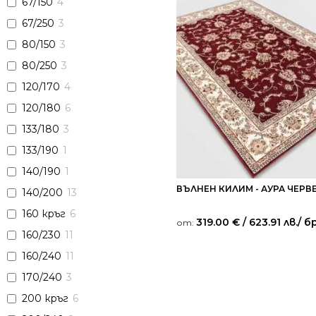
67/150
4
67/250
3
80/150
3
80/250
3
120/170
4
120/180
6
133/180
3
133/190
1
140/190
1
ВЪЛНЕН КИЛИМ - АУРА ЧЕРВ
140/200
13
160 кръг
6
319.00
€
/ 623.91 лв.
/ бр
от:
160/230
11
160/240
11
170/240
3
200 кръг
6