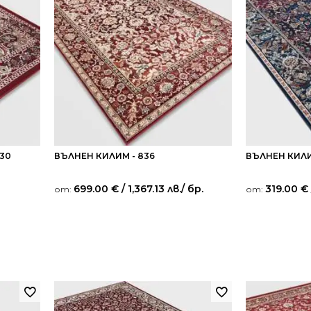
30
ВЪЛНЕН КИЛИМ - 836
ВЪЛНЕН КИЛИ
699.00
€
/ 1,367.13 лв.
/ бр.
319.00
€
от:
от: