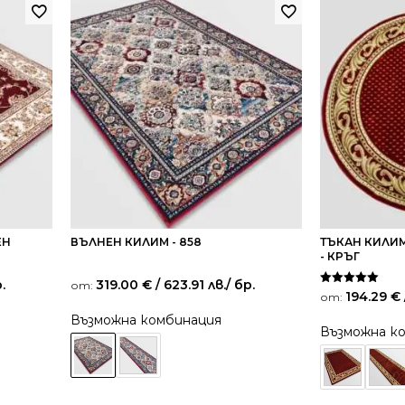
ЕН
ВЪЛНЕН КИЛИМ - 858
ТЪКАН КИЛИМ
- КРЪГ
.
319.00
€
/ 623.91 лв.
/ бр.
от:
Оценено на
194.29
€
от:
5.00
от 5
Възможна комбинация
Възможна к