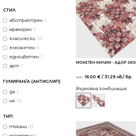
СТИЛ
абстрактрен
5
мраморен
3
класически
30
елегантен
6
едноцветен
1
МОКЕТЕН КИЛИМ - АДОР 260
арт
1
16.00
€
/ 31.29 лв.
/ бр.
от:
ГУМИРАН/А (АНТИСЛИП)
Възможна комбинация
да
5
не
32
ТИП
тъкани
32
мокетени
5