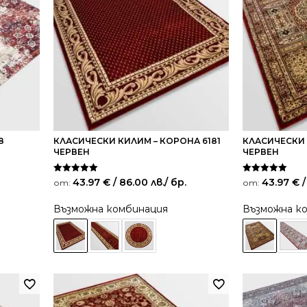
8
КЛАСИЧЕСКИ КИЛИМ – КОРОНА 6181
КЛАСИЧЕСКИ 
ЧЕРВЕН
ЧЕРВЕН
Оценено на
Оценено на
43.97
€
/ 86.00 лв.
/ бр.
43.97
€
/
от:
от:
5.00
5.00
от 5
от 5
Възможна комбинация
Възможна к