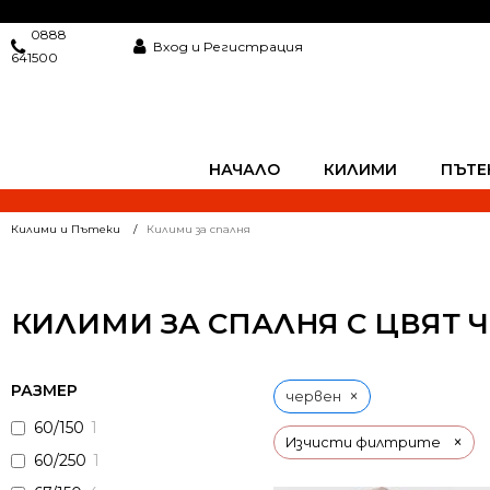
0888
Вход и Регистрация
641500
НАЧАЛО
КИЛИМИ
ПЪТЕ
Килими и Пътеки
Килими за спалня
КИЛИМИ ЗА СПАЛНЯ С ЦВЯТ 
РАЗМЕР
×
червен
60/150
1
×
Изчисти филтрите
60/250
1