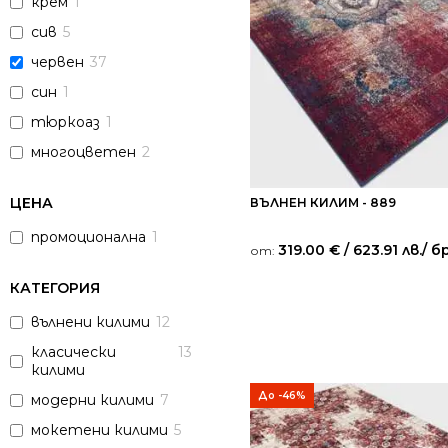
крем
1
сив
5
червен
37
син
1
тюркоаз
1
многоцветен
2
ЦЕНА
ВЪЛНЕН КИЛИМ - 889
промоционална
1
319.00
€
/ 623.91 лв.
/ бр
от:
КАТЕГОРИЯ
вълнени килими
12
класически
13
килими
До -46%
модерни килими
7
мокетени килими
5