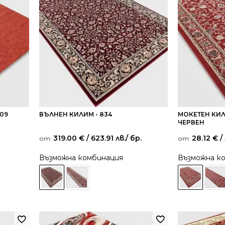
09
ВЪЛНЕН КИЛИМ - 834
МОКЕТЕН КИЛ
ЧЕРВЕН
319.00
€
/ 623.91 лв.
/ бр.
28.12
€
/ 
от:
от:
Възможна комбинация
Възможна к