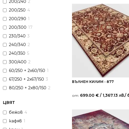
200/240
2
200/250
4
200/290
1
200/300
17
230/340
3
240/340
2
240/350
5
300/400
2
60/250 + 2х60/150
1
67/250 + 2х67/150
3
ВЪЛНЕН КИЛИМ - 877
80/250 + 2х80/150
2
699.00
€
/ 1,367.13 лв.
/ 
от:
ЦВЯТ
бежов
4
кафяв
1