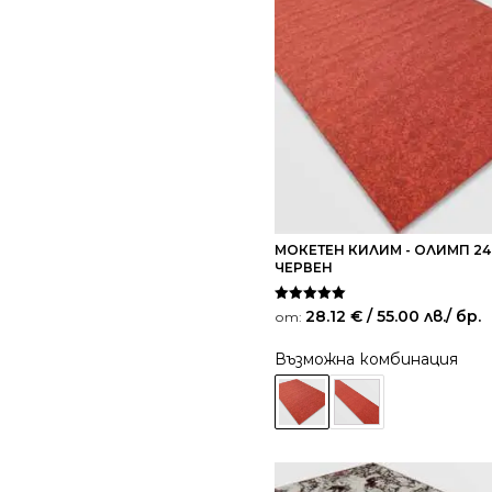
МОКЕТЕН КИЛИМ - ОЛИМП 24
ЧЕРВЕН
Оценено на
28.12
€
/ 55.00 лв.
/ бр.
от:
5.00
от 5
Възможна комбинация