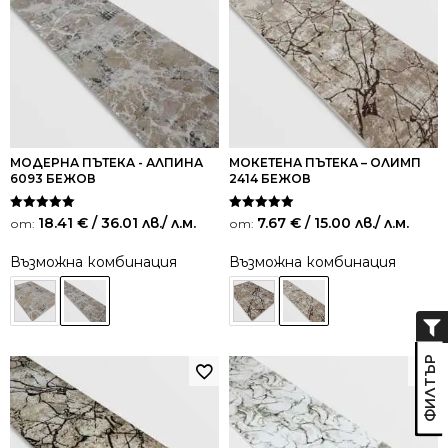
МОДЕРНА ПЪТЕКА - АЛПИНА
МОКЕТЕНА ПЪТЕКА – ОЛИМП
6093 БЕЖОВ
2414 БЕЖОВ
Оценено на
Оценено на
18.41
€
/ 36.01 лв.
/ л.м.
7.67
€
/ 15.00 лв.
/ л.м.
от:
от:
5.00
5.00
от 5
от 5
Възможна комбинация
Възможна комбинация