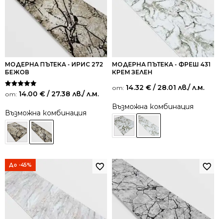
МОДЕРНА ПЪТЕКА - ИРИС 272
МОДЕРНА ПЪТЕКА - ФРЕШ 431
БЕЖОВ
КРЕМ ЗЕЛЕН
14.32
€
/ 28.01 лв.
/ л.м.
от:
Оценено на
14.00
€
/ 27.38 лв.
/ л.м.
от:
5.00
от 5
Възможна комбинация
Възможна комбинация
До -45%