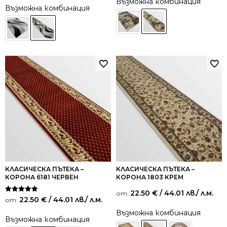
Възможна комбинация
Възможна комбинация
КЛАСИЧЕСКА ПЪТЕКА –
КЛАСИЧЕСКА ПЪТЕКА –
КОРОНА 6181 ЧЕРВЕН
КОРОНА 1803 КРЕМ
22.50
€
/ 44.01 лв.
/ л.м.
от:
Оценено на
22.50
€
/ 44.01 лв.
/ л.м.
от:
5.00
от 5
Възможна комбинация
Възможна комбинация