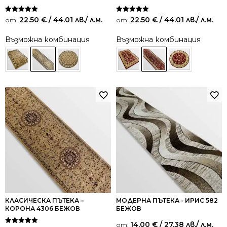
Оценено на
Оценено на
22.50
€
/ 44.01 лв.
/ л.м.
22.50
€
/ 44.01 лв.
/ л.м.
от:
от:
5.00
5.00
от 5
от 5
Възможна комбинация
Възможна комбинация
КЛАСИЧЕСКА ПЪТЕКА –
МОДЕРНА ПЪТЕКА - ИРИС 582
КОРОНА 4306 БЕЖОВ
БЕЖОВ
14.00
€
/ 27.38 лв.
/ л.м.
от: