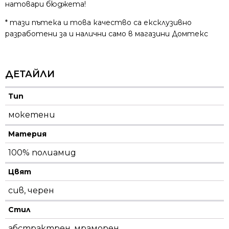
натовари бюджета!
* тази пътека и това качество са ексклузивно
разработени за и налични само в магазини Домтекс
ДЕТАЙЛИ
Тип
мокетени
Материя
100% полиамид
Цвят
сив, черен
Стил
абстрактрен, мраморен