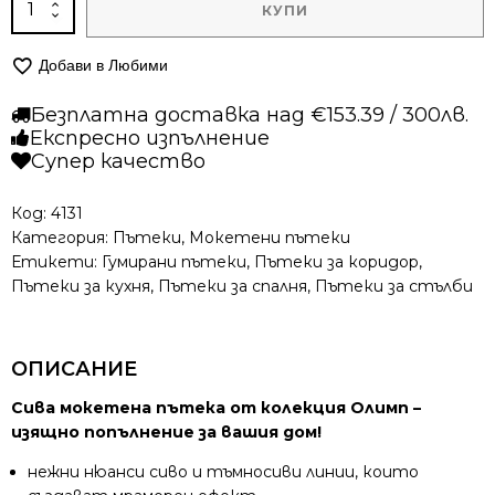
количество
КУПИ
за
Мокетена
Добави в Любими
пътека
–
Безплатна доставка над €153.39 / 300лв.
Олимп
Експресно изпълнение
2418
Супер качество
Сив
Код:
4131
Категория:
Пътеки
,
Мокетени пътеки
Етикети:
Гумирани пътеки
,
Пътеки за коридор
,
Пътеки за кухня
,
Пътеки за спалня
,
Пътеки за стълби
ОПИСАНИЕ
Сива мокетена пътека от колекция Олимп –
изящно попълнение за вашия дом!
нежни нюанси сиво и тъмносиви линии, които