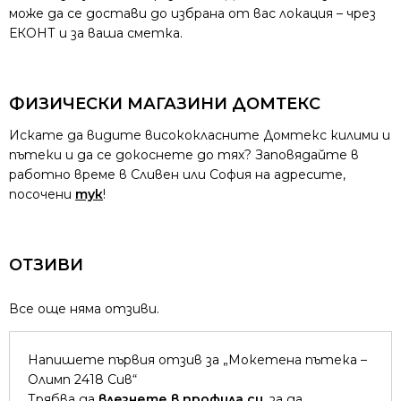
може да се достави до избрана от вас локация – чрез
ЕКОНТ и за ваша сметка.
ФИЗИЧЕСКИ МАГАЗИНИ ДОМТЕКС
Искате да видите висококласните Домтекс килими и
пътеки и да се докоснете до тях? Заповядайте в
работно време в Сливен или София на адресите,
посочени
тук
!
ОТЗИВИ
Все още няма отзиви.
Напишете първия отзив за „Мокетена пътека –
Олимп 2418 Сив“
Трябва да
влезнете в профила си
, за да