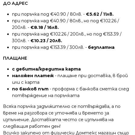
ДО АДРЕС
при поръчка под €40.90 / 80лв. -
€5.62 / 11лв.
при поръчка над €40.90 / 80лв., но под €102.26 /
200лв. -
€8.18 / 16лв.
при поръчка над €102.26 / 200лв., но под €153.39 /
300лв. -
€10.23 / 20лв.
при поръчка над €153.39 / 300лв. -
безплатна
ПЛАЩАНЕ
с дебитна/кредитна карта
наложен платеж
- плащане при доставка, в брой
или с карта
по банков път
- проформа с банкова сметка след
потвърждение на поръчката
Всяка поръчка задължително се потвърждава, а по
време на разговора се уточнява и времето за
изпълнение. Доставката често се изпълнява на
следващия работен ден!
Всичко закупено от физически Домтекс магазин също