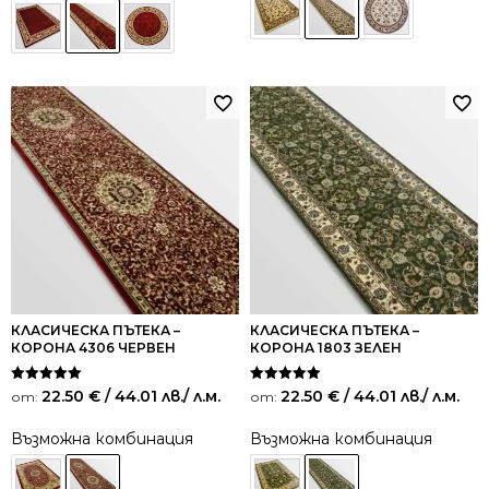
КЛАСИЧЕСКА ПЪТЕКА –
КЛАСИЧЕСКА ПЪТЕКА –
КОРОНА 4306 ЧЕРВЕН
КОРОНА 1803 ЗЕЛЕН
Оценено на
Оценено на
22.50
€
/ 44.01 лв.
/ л.м.
22.50
€
/ 44.01 лв.
/ л.м.
от:
от:
5.00
5.00
от 5
от 5
Възможна комбинация
Възможна комбинация