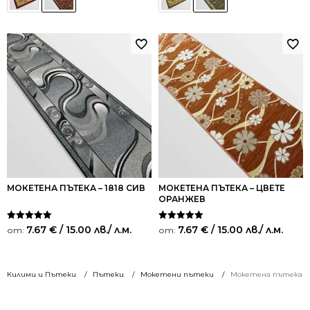
МОКЕТЕНА ПЪТЕКА – 1818 СИВ
МОКЕТЕНА ПЪТЕКА – ЦВЕТЕ
ОРАНЖЕВ
Оценено на
Оценено на
7.67
€
/ 15.00 лв.
/ л.м.
7.67
€
/ 15.00 лв.
/ л.м.
от:
от:
5.00
5.00
от 5
от 5
Килими и Пътеки
Пътеки
Мокетени пътеки
Мокетена пътека – 