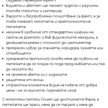
създават мраморен ефект
визията и цветът ще паснат чудесно с различни
типове текстил и интериор
бързото и безпроблемно почистване са факт, а за
това помагат лекотата и практичноста на
пътеката
налична в изобилие от стандартни ширини на
сайта на Домтекс и във физическите магазини, а
дължината режем с точност до сантиметър
прекрасен избор за спалнята, коридора, кухнята или
стълбището
гумираната (антислип) основа няма да позволи на
пътеката да се плъзга по пода пред мивката или пък
до леглото ви
не променя цвета си с годините
защитена от молци
страхотна елегантна визия на повече от добра
цена – не го мислете, поръчайте сега!
С мокетени пътеки Олимп ще достигнете върха, а
пътеката ще краси, няма да се пързаля и няма да