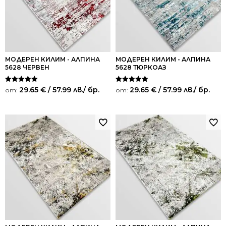
МОДЕРЕН КИЛИМ - АЛПИНА
МОДЕРЕН КИЛИМ - АЛПИНА
5628 ЧЕРВЕН
5628 ТЮРКОАЗ
Оценено на
Оценено на
29.65
€
/ 57.99 лв.
/ бр.
29.65
€
/ 57.99 лв.
/ бр.
от:
от:
5.00
5.00
от 5
от 5