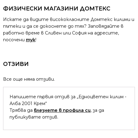
ФИЗИЧЕСКИ МАГАЗИНИ ДОМТЕКС
Искате да видите висококласните Домтекс килими и
пътеки и да се докоснете до тях? Заповядайте в
работно време в Сливен или София на адресите,
посочени
тук
!
ОТЗИВИ
Все още няма отзиви.
Напишете първия отзив за „Едноцветен килим -
Алба 2001 Крем“
Трябва да
влезнете в профила си
, за да
публикувате отзив.