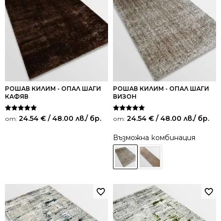
РОШАВ КИЛИМ - ОПАЛ ШАГИ
РОШАВ КИЛИМ - ОПАЛ ШАГИ
КАФЯВ
ВИЗОН
Оценено на
Оценено на
24.54
€
/ 48.00 лв.
/ бр.
24.54
€
/ 48.00 лв.
/ бр.
от:
от:
5.00
5.00
от 5
от 5
Възможна комбинация