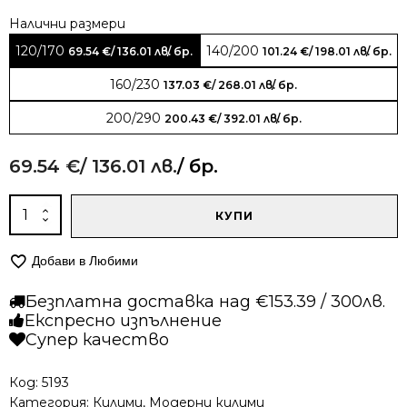
Alternative:
120/170
140/200
69.54
€
/ 136.01 лв.
/ бр.
101.24
€
/ 198.01 лв.
/ бр.
160/230
137.03
€
/ 268.01 лв.
/ бр.
200/290
200.43
€
/ 392.01 лв.
/ бр.
69.54
€
/ 136.01 лв.
/ бр.
количество
КУПИ
за
Едноцветен
Добави в Любими
килим
-
Безплатна доставка над €153.39 / 300лв.
Алба
Експресно изпълнение
2001
Супер качество
Крем
Код:
5193
Категория:
Килими
,
Модерни килими