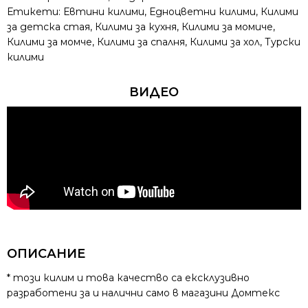
Етикети:
Евтини килими
,
Едноцветни килими
,
Килими
за детска стая
,
Килими за кухня
,
Килими за момиче
,
Килими за момче
,
Килими за спалня
,
Килими за хол
,
Турски
килими
ВИДЕО
ОПИСАНИЕ
* този килим и това качество са ексклузивно
разработени за и налични само в магазини Домтекс