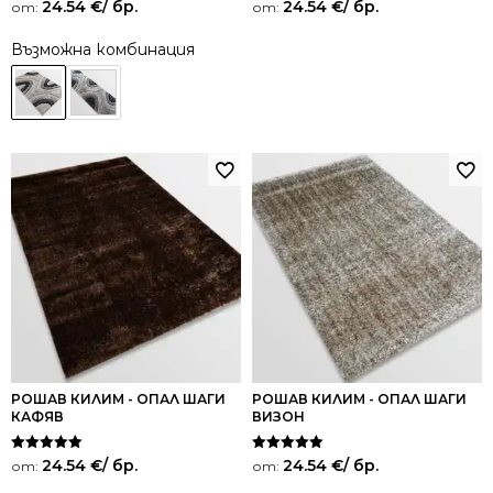
24.54
€
/ бр.
24.54
€
/ бр.
от:
от:
Възможна комбинация
РОШАВ КИЛИМ - ОПАЛ ШАГИ
РОШАВ КИЛИМ - ОПАЛ ШАГИ
КАФЯВ
ВИЗОН
Оценено на
Оценено на
24.54
€
/ бр.
24.54
€
/ бр.
от:
от:
5.00
5.00
от 5
от 5