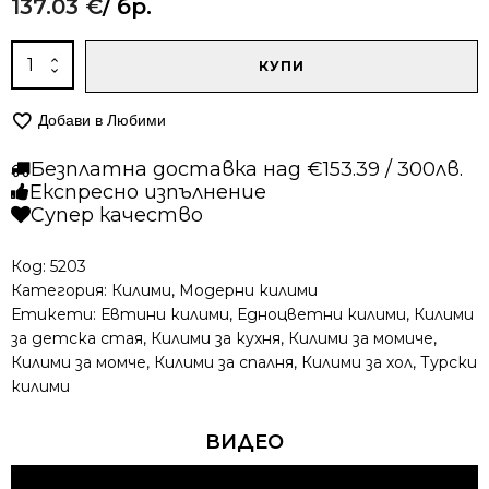
137.03
€
/ бр.
количество
КУПИ
за
Едноцветен
Добави в Любими
килим
-
Безплатна доставка над €153.39 / 300лв.
Алба
Експресно изпълнение
2003
Супер качество
Горчица
Код:
5203
Категория:
Килими
,
Модерни килими
Етикети:
Евтини килими
,
Едноцветни килими
,
Килими
за детска стая
,
Килими за кухня
,
Килими за момиче
,
Килими за момче
,
Килими за спалня
,
Килими за хол
,
Турски
килими
ВИДЕО