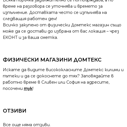
Всяка поръчка задължително се потвърждава, а по
време на разговора се уточнява и времето за
изпълнение. Доставката често се изпълнява на
следващия работен ден!
Всичко закупено от физически Домтекс магазин също
може да се достави до избрана от вас локация – чрез
ЕКОНТ и за ваша сметка.
ФИЗИЧЕСКИ МАГАЗИНИ ДОМТЕКС
Искате да видите висококласните Домтекс килими и
пътеки и да се докоснете до тях? Заповядайте в
работно време в Сливен или София на адресите,
посочени
тук
!
ОТЗИВИ
Все още няма отзиви.