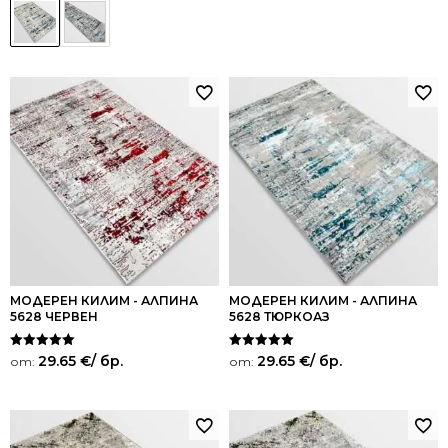
МОДЕРЕН КИЛИМ - АЛПИНА
МОДЕРЕН КИЛИМ - АЛПИНА
5628 ЧЕРВЕН
5628 ТЮРКОАЗ
Оценено на
Оценено на
29.65
€
/ бр.
29.65
€
/ бр.
от:
от:
5.00
5.00
от 5
от 5