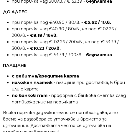
при поръчка над 300лв. / €153.39 -
безплатна
ДО АДРЕС
при поръчка под €40.90 / 80лв. -
€5.62 / 11лв.
при поръчка над €40.90 / 80лв., но под €102.26 /
200лв. -
€8.18 / 16лв.
при поръчка над €102.26 / 200лв., но под €153.39 /
300лв. -
€10.23 / 20лв.
при поръчка над €153.39 / 300лв. -
безплатна
ПЛАЩАНЕ
с дебитна/кредитна карта
наложен платеж
- плащане при доставка, в брой
или с карта
по банков път
- проформа с банкова сметка след
потвърждение на поръчката
Всяка поръчка задължително се потвърждава, а по
време на разговора се уточнява и времето за
изпълнение. Доставката често се изпълнява на