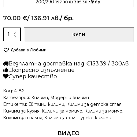
200/290
197.00
€
/ 385.30 лв.
/ бр.
70.00
€
/ 136.91 лв.
/ бр.
количество
КУПИ
за
Модерен
Добави в Любими
килим
-
Безплатна доставка над €153.39 / 300лв.
Ирис
Експресно изпълнение
283
Супер качество
Цветен
Код:
4186
Категория:
Килими
,
Модерни килими
Етикети:
Евтини килими
,
Килими за детска стая
,
Килими за кухня
,
Килими за момиче
,
Килими за момче
,
Килими за спалня
,
Килими за хол
,
Турски килими
ВИДЕО