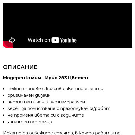
ОПИСАНИЕ
Модерен килим - Ирис 283 Цветен
нежни тонове с красиви цветни ефекти
оригинален дизайн
антистатичен и антиалергичен
лесен за почистване с прахосмукачка/робот
не променя цвета си с годините
защитен от молци
Искате да освежите стаята, в която работите,