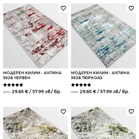
МОДЕРЕН КИЛИМ - АЛПИНА
МОДЕРЕН КИЛИМ - АЛПИНА
5628 ЧЕРВЕН
5628 ТЮРКОАЗ
Оценено на
Оценено на
29.65
€
/ 57.99 лв.
/ бр.
29.65
€
/ 57.99 лв.
/ бр.
от:
от:
5.00
5.00
от 5
от 5