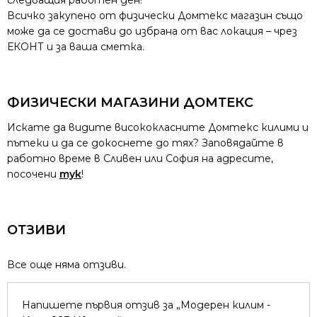
следващия работен ден!
Всичко закупено от физически Домтекс магазин също
може да се достави до избрана от вас локация – чрез
ЕКОНТ и за ваша сметка.
ФИЗИЧЕСКИ МАГАЗИНИ ДОМТЕКС
Искате да видите висококласните Домтекс килими и
пътеки и да се докоснете до тях? Заповядайте в
работно време в Сливен или София на адресите,
посочени
тук
!
ОТЗИВИ
Все още няма отзиви.
Напишете първия отзив за „Модерен килим -