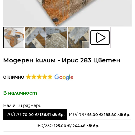
Модерен килим - Ирис 283 Цветен
В наличност
Alternative:
120/170
140/200
70.00
€
/ 136.91 лв.
/ бр.
95.00
€
/ 185.80 лв.
/ бр.
160/230
125.00
€
/ 244.48 лв.
/ бр.