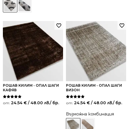
РОШАВ КИЛИМ - ОПАЛ ШАГИ
РОШАВ КИЛИМ - ОПАЛ ШАГИ
КАФЯВ
ВИЗОН
Оценено на
Оценено на
24.54
€
/ 48.00 лв.
/ бр.
24.54
€
/ 48.00 лв.
/ бр.
от:
от:
5.00
5.00
от 5
от 5
Възможна комбинация