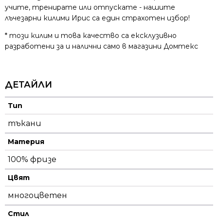
учите, тренирате или отпускате - нашите
лъчезарни килими Ирис са един страхотен избор!
* този килим и това качество са ексклузивно
разработени за и налични само в магазини Домтекс
ДЕТАЙЛИ
Тип
тъкани
Материя
100% фризе
Цвят
многоцветен
Стил