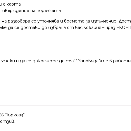
и с карта
потвърждение на поръчката
 на разговора се уточнява и времето за изпълнение. Дос
е да се достави до избрана от вас локация – чрез ЕКОНТ
теки и да се докоснете до тях? Заповядайте в работно
55 Тюркоаз“
 отзив.