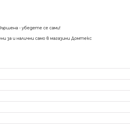
вършена - убедете се сами!
ни за и налични само в магазини Домтекс