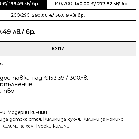
0
€
/ 199.49 лв.
/ бр.
140/200
140.00
€
/ 273.82 лв.
/ бр.
200/290
290.00
€
/ 567.19 лв.
/ бр.
9.49 лв.
/ бр.
КУПИ
ми
оставка над €153.39 / 300лв.
изпълнение
ество
ми
,
Модерни килими
и за детска стая
,
Килими за кухня
,
Килими за момиче
,
,
Килими за хол
,
Турски килими