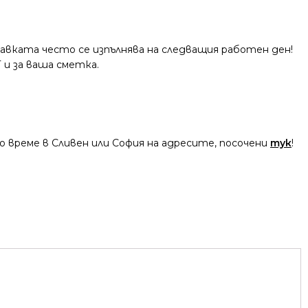
тавката често се изпълнява на следващия работен ден!
 и за ваша сметка.
 време в Сливен или София на адресите, посочени
тук
!