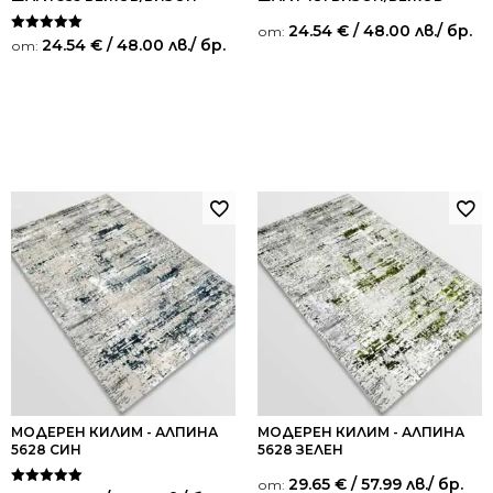
24.54
€
/ 48.00 лв.
/ бр.
от:
Оценено на
24.54
€
/ 48.00 лв.
/ бр.
от:
5.00
от 5
МОДЕРЕН КИЛИМ - АЛПИНА
МОДЕРЕН КИЛИМ - АЛПИНА
5628 СИН
5628 ЗЕЛЕН
29.65
€
/ 57.99 лв.
/ бр.
от: