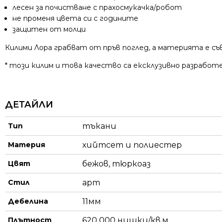
лесен за почистване с прахосмукачка/робот
не променя цвета си с годините
защитен от молци
Килими Лора грабват от пръв поглед, а материята е съ
* този килим и това качество са ексклузивно разработе
ДЕТАЙЛИ
Тип
тъкани
Материя
хийтсет и полиестeр
Цвят
бежов, тюркоаз
Стил
арт
Дебелина
11мм
Плътност
620 000 нишки/кв.м.