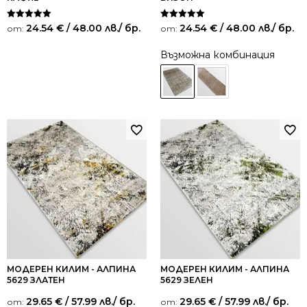
Оценено на
Оценено на
24.54
€
/ 48.00 лв.
/ бр.
24.54
€
/ 48.00 лв.
/ бр.
от:
от:
5.00
5.00
от 5
от 5
Възможна комбинация
МОДЕРЕН КИЛИМ - АЛПИНА
МОДЕРЕН КИЛИМ - АЛПИНА
5629 ЗЛАТЕН
5629 ЗЕЛЕН
29.65
€
/ 57.99 лв.
/ бр.
29.65
€
/ 57.99 лв.
/ бр.
от:
от: