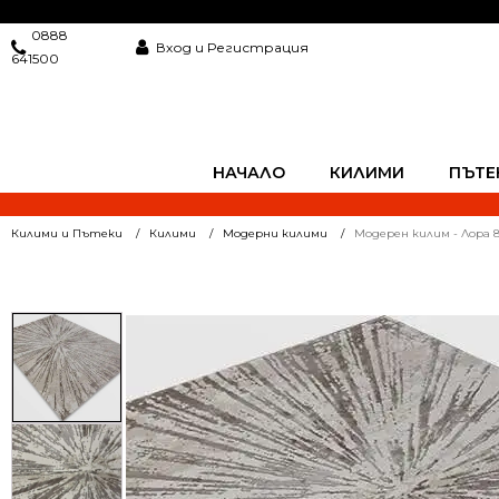
0888
Вход и Регистрация
641500
НАЧАЛО
КИЛИМИ
ПЪТЕ
Килими и Пътеки
Килими
Модерни килими
Модерен килим - Лора 8