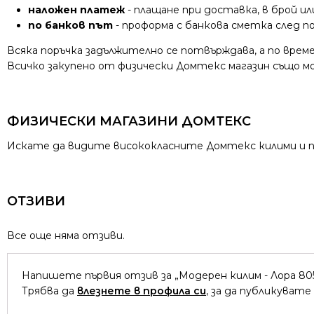
наложен платеж
- плащане при доставка, в брой ил
по банков път
- проформа с банкова сметка след 
Всяка поръчка задължително се потвърждава, а по време
Всичко закупено от физически Домтекс магазин също мож
ФИЗИЧЕСКИ МАГАЗИНИ ДОМТЕКС
Искате да видите висококласните Домтекс килими и пъ
ОТЗИВИ
Все още няма отзиви.
Напишете първия отзив за „Модерен килим - Лора 80
Трябва да
влезнете в профила си
, за да публикувате