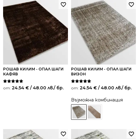
РОШАВ КИЛИМ - ОПАЛ ШАГИ
РОШАВ КИЛИМ - ОПАЛ ШАГИ
КАФЯВ
ВИЗОН
Оценено на
Оценено на
24.54
€
/ 48.00 лв.
/ бр.
24.54
€
/ 48.00 лв.
/ бр.
от:
от:
5.00
5.00
от 5
от 5
Възможна комбинация