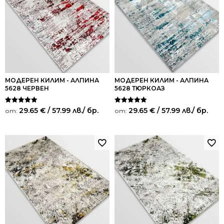
МОДЕРЕН КИЛИМ - АЛПИНА
МОДЕРЕН КИЛИМ - АЛПИНА
5628 ЧЕРВЕН
5628 ТЮРКОАЗ
Оценено на
Оценено на
29.65
€
/ 57.99 лв.
/ бр.
29.65
€
/ 57.99 лв.
/ бр.
от:
от:
5.00
5.00
от 5
от 5