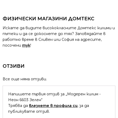
ФИЗИЧЕСКИ МАГАЗИНИ ДОМТЕКС
Искате да видите висококласните Домтекс килими и
пътеки и да се докоснете до тях? Заповядайте в
работно време в Сливен или София на адресите,
посочени
тук
!
ОТЗИВИ
Все още няма отзиви.
Напишете първия отзив за „Модерен килим -
Неон 6603 Зелен“
Трябва да
влезнете в профила си
, за да
публикувате отзив.