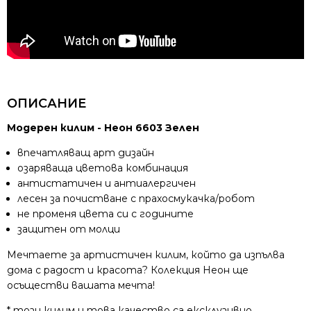
ОПИСАНИЕ
Модерен килим - Неон 6603 Зелен
впечатляващ арт дизайн
озаряваща цветова комбинация
антистатичен и антиалергичен
лесен за почистване с прахосмукачка/робот
не променя цвета си с годините
защитен от молци
Мечтаете за артистичен килим, който да изпълва
дома с радост и красота? Колекция Неон ще
осъществи вашата мечта!
* този килим и това качество са ексклузивно