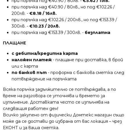
при поръчка под €40.90 / 80лв. -
€5.62 / 11лв.
при поръчка над €40.90 / 80лв., но под €102.26 /
200лв. -
€8.18 / 16лв.
при поръчка над €102.26 / 200лв., но под €153.39 /
300лв. -
€10.23 / 20лв.
при поръчка над €153.39 / 300лв. -
безплатна
ПЛАЩАНЕ
с дебитна/кредитна карта
наложен платеж
- плащане при доставка, в брой
или с карта
по банков път
- проформа с банкова сметка след
потвърждение на поръчката
Всяка поръчка задължително се потвърждава, а по
време на разговора се уточнява и времето за
изпълнение. Доставката често се изпълнява на
следващия работен ден!
Всичко закупено от физически Домтекс магазин също
може да се достави до избрана от вас локация – чрез
ЕКОНТ и за ваша сметка.