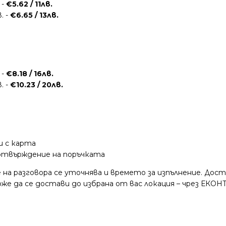
 -
€5.62 / 11лв.
. -
€6.65 / 13лв.
 -
€8.18 / 16лв.
. -
€10.23 / 20лв.
и с карта
потвърждение на поръчката
 на разговора се уточнява и времето за изпълнение. Дос
е да се достави до избрана от вас локация – чрез ЕКОНТ