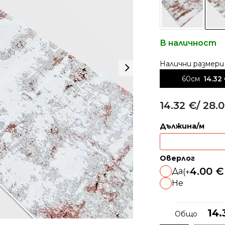
В наличност
Alternative:
60см
14.32
14.32
€
/ 28.0
Дължина/м
Оверлог
4.00
€
Да
(+
Не
14
Общо