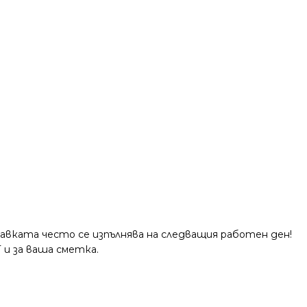
тавката често се изпълнява на следващия работен ден!
 и за ваша сметка.