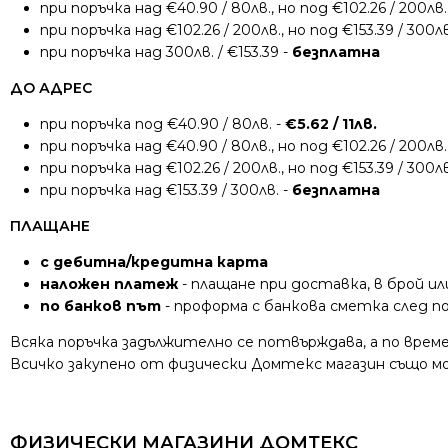
при поръчка над €40.90 / 80лв., но под €102.26 / 200лв.
при поръчка над €102.26 / 200лв., но под €153.39 / 300лв
при поръчка над 300лв. / €153.39 -
безплатна
ДО АДРЕС
при поръчка под €40.90 / 80лв. -
€5.62 / 11лв.
при поръчка над €40.90 / 80лв., но под €102.26 / 200лв.
при поръчка над €102.26 / 200лв., но под €153.39 / 300лв
при поръчка над €153.39 / 300лв. -
безплатна
ПЛАЩАНЕ
с дебитна/кредитна карта
наложен платеж
- плащане при доставка, в брой ил
по банков път
- проформа с банкова сметка след 
Всяка поръчка задължително се потвърждава, а по време
Всичко закупено от физически Домтекс магазин също мож
ФИЗИЧЕСКИ МАГАЗИНИ ДОМТЕКС