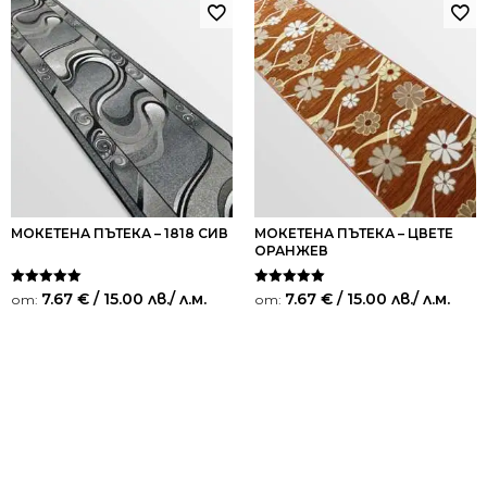
МОКЕТЕНА ПЪТЕКА – 1818 СИВ
МОКЕТЕНА ПЪТЕКА – ЦВЕТЕ
ОРАНЖЕВ
Оценено на
Оценено на
7.67
€
/ 15.00 лв.
/ л.м.
7.67
€
/ 15.00 лв.
/ л.м.
от:
от:
5.00
5.00
от 5
от 5