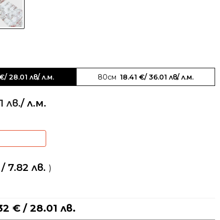
€
/ 28.01 лв.
/ л.м.
80см
18.41
€
/ 36.01 лв.
/ л.м.
1 лв.
/ л.м.
/ 7.82 лв.
)
.32
€
/ 28.01 лв.