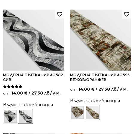
МОДЕРНА ПЪТЕКА - ИРИС 582
МОДЕРНА ПЪТЕКА - ИРИС 595
СИВ
БЕЖОВ/ОРАНЖЕВ
14.00
€
/ 27.38 лв.
/ л.м.
от:
Оценено на
14.00
€
/ 27.38 лв.
/ л.м.
от:
5.00
от 5
Възможна комбинация
Възможна комбинация