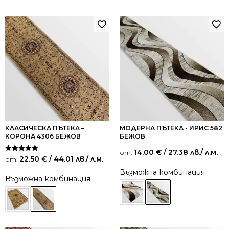
КЛАСИЧЕСКА ПЪТЕКА –
МОДЕРНА ПЪТЕКА - ИРИС 582
КОРОНА 4306 БЕЖОВ
БЕЖОВ
14.00
€
/ 27.38 лв.
/ л.м.
от:
Оценено на
22.50
€
/ 44.01 лв.
/ л.м.
от:
5.00
от 5
Възможна комбинация
Възможна комбинация