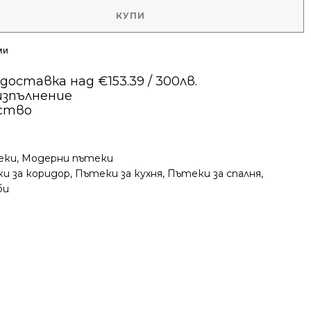
КУПИ
ми
оставка над €153.39 / 300лв.
изпълнение
ество
еки
,
Модерни пътеки
и за коридор
,
Пътеки за кухня
,
Пътеки за спалня
,
би