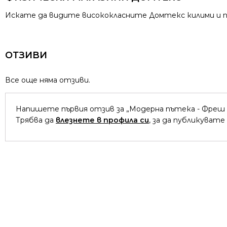
Искате да видите висококласните Домтекс килими и пъ
ОТЗИВИ
Все още няма отзиви.
Напишете първия отзив за „Модерна пътека - Фреш 
Трябва да
влезнете в профила си
, за да публикувате