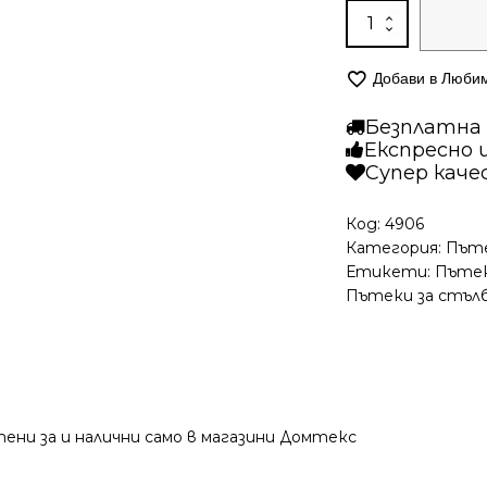
количество
за
Модерна
Добави в Люби
пътека
-
Безплатна д
Фреш
Експресно 
424
Супер кач
Крем
Тера
Код:
4906
Категория:
Път
Етикети:
Пътек
Пътеки за стъл
ени за и налични само в магазини Домтекс