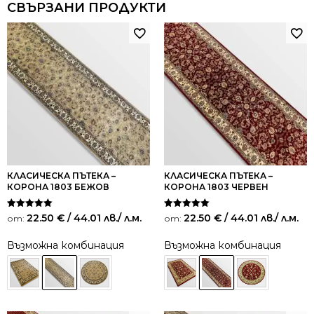
СВЪРЗАНИ ПРОДУКТИ
КЛАСИЧЕСКА ПЪТЕКА –
КЛАСИЧЕСКА ПЪТЕКА –
КОРОНА 1803 БЕЖОВ
КОРОНА 1803 ЧЕРВЕН
Оценено на
Оценено на
22.50
€
/ 44.01 лв.
/ л.м.
22.50
€
/ 44.01 лв.
/ л.м.
от:
от:
5.00
5.00
от 5
от 5
Възможна комбинация
Възможна комбинация