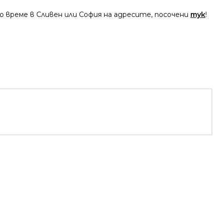
 време в Сливен или София на адресите, посочени
тук
!