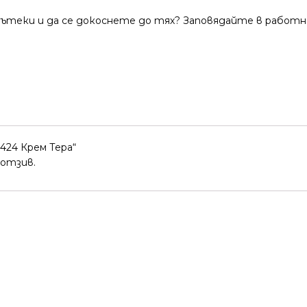
теки и да се докоснете до тях? Заповядайте в работно
424 Крем Тера“
 отзив.