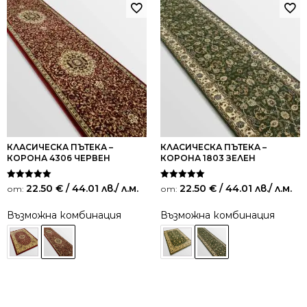
КЛАСИЧЕСКА ПЪТЕКА –
КЛАСИЧЕСКА ПЪТЕКА –
КОРОНА 4306 ЧЕРВЕН
КОРОНА 1803 ЗЕЛЕН
Оценено на
Оценено на
22.50
€
/ 44.01 лв.
/ л.м.
22.50
€
/ 44.01 лв.
/ л.м.
от:
от:
5.00
5.00
от 5
от 5
Възможна комбинация
Възможна комбинация