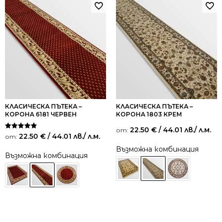
КЛАСИЧЕСКА ПЪТЕКА –
КЛАСИЧЕСКА ПЪТЕКА –
КОРОНА 6181 ЧЕРВЕН
КОРОНА 1803 КРЕМ
22.50
€
/ 44.01 лв.
/ л.м.
от:
Оценено на
22.50
€
/ 44.01 лв.
/ л.м.
от:
5.00
от 5
Възможна комбинация
Възможна комбинация