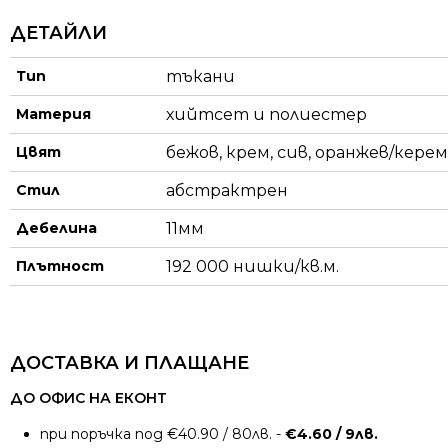
ДЕТАЙЛИ
Тип
тъкани
Материя
хийтсет и полиестeр
Цвят
бежов, крем, сив, оранжев/кере
Стил
абстрактрен
Дебелина
11мм
Плътност
192 000 нишки/кв.м.
ДОСТАВКА И ПЛАЩАНЕ
ДО ОФИС НА ЕКОНТ
при поръчка под €40.90 / 80лв. -
€4.60 / 9лв.