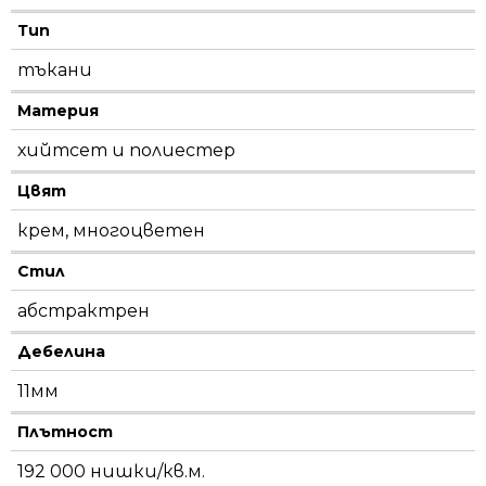
Тип
тъкани
Материя
хийтсет и полиестeр
Цвят
крем, многоцветен
Стил
абстрактрен
Дебелина
11мм
Плътност
192 000 нишки/кв.м.