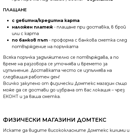
ПЛАЩАНЕ
с дебитна/кредитна карта
наложен платеж
- плащане при доставка, в брой
или с карта
по банков път
- проформа с банкова сметка след
потвърждение на поръчката
Всяка поръчка задължително се потвърждава, а по
време на разговора се уточнява и времето за
изпълнение. Доставката често се изпълнява на
следващия работен ден!
Всичко закупено от физически Домтекс магазин също
може да се достави до избрана от вас локация – чрез
ЕКОНТ и за ваша сметка.
ФИЗИЧЕСКИ МАГАЗИНИ ДОМТЕКС
Искате да видите висококласните Домтекс килими и