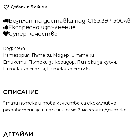
Модерна
Добави в Любими
пътека
-
Безплатна доставка над €153.39 / 300лв.
Фреш
Експресно изпълнение
433
Супер качество
Цветен
Код:
4934
Категория:
Пътеки
,
Модерни пътеки
Етикети:
Пътеки за коридор
,
Пътеки за кухня
,
Пътеки за спалня
,
Пътеки за стълби
ОПИСАНИЕ
* тази пътека и това качество са ексклузивно
разработени за и налични само в магазини Домтекс
ДЕТАЙЛИ