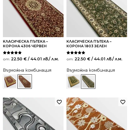
КЛАСИЧЕСКА ПЪТЕКА –
КЛАСИЧЕСКА ПЪТЕКА –
КОРОНА 4306 ЧЕРВЕН
КОРОНА 1803 ЗЕЛЕН
Оценено на
Оценено на
22.50
€
/ 44.01 лв.
/ л.м.
22.50
€
/ 44.01 лв.
/ л.м.
от:
от:
5.00
5.00
от 5
от 5
Възможна комбинация
Възможна комбинация