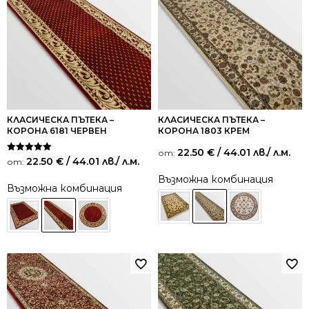
КЛАСИЧЕСКА ПЪТЕКА –
КЛАСИЧЕСКА ПЪТЕКА –
КОРОНА 6181 ЧЕРВЕН
КОРОНА 1803 КРЕМ
22.50
€
/ 44.01 лв.
/ л.м.
от:
Оценено на
22.50
€
/ 44.01 лв.
/ л.м.
от:
5.00
от 5
Възможна комбинация
Възможна комбинация