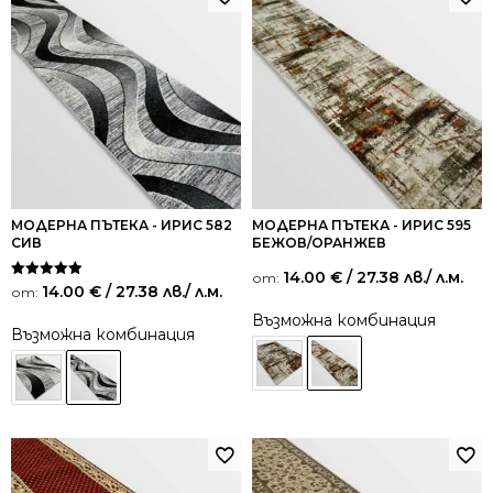
МОДЕРНА ПЪТЕКА - ИРИС 582
МОДЕРНА ПЪТЕКА - ИРИС 595
СИВ
БЕЖОВ/ОРАНЖЕВ
14.00
€
/ 27.38 лв.
/ л.м.
от:
Оценено на
14.00
€
/ 27.38 лв.
/ л.м.
от:
5.00
от 5
Възможна комбинация
Възможна комбинация