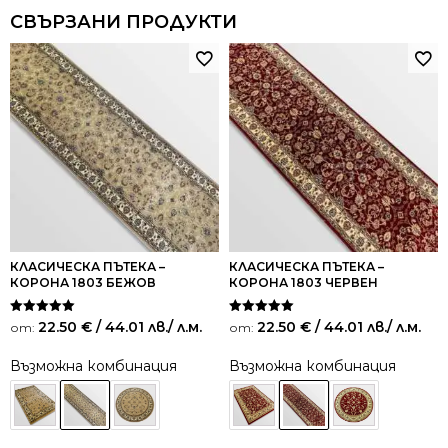
СВЪРЗАНИ ПРОДУКТИ
КЛАСИЧЕСКА ПЪТЕКА –
КЛАСИЧЕСКА ПЪТЕКА –
КОРОНА 1803 БЕЖОВ
КОРОНА 1803 ЧЕРВЕН
Оценено на
Оценено на
22.50
€
/ 44.01 лв.
/ л.м.
22.50
€
/ 44.01 лв.
/ л.м.
от:
от:
5.00
5.00
от 5
от 5
Възможна комбинация
Възможна комбинация