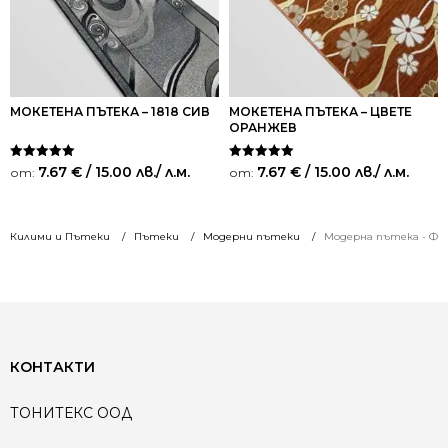
МОКЕТЕНА ПЪТЕКА – 1818 СИВ
МОКЕТЕНА ПЪТЕКА – ЦВЕТЕ
ОРАНЖЕВ
Оценено на
Оценено на
7.67
€
/ 15.00 лв.
/ л.м.
7.67
€
/ 15.00 лв.
/ л.м.
от:
от:
5.00
5.00
от 5
от 5
Килими и Пътеки
Пътеки
Модерни пътеки
Модерна пътека - Фр
КОНТАКТИ
ТОНИТЕКС ООД