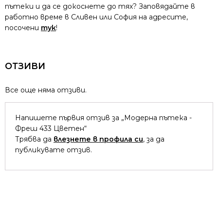
пътеки и да се докоснете до тях? Заповядайте в
работно време в Сливен или София на адресите,
посочени
тук
!
ОТЗИВИ
Все още няма отзиви.
Напишете първия отзив за „Модерна пътека -
Фреш 433 Цветен“
Трябва да
влезнете в профила си
, за да
публикувате отзив.