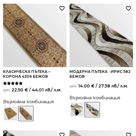
КЛАСИЧЕСКА ПЪТЕКА –
МОДЕРНА ПЪТЕКА - ИРИС 582
КОРОНА 4306 БЕЖОВ
БЕЖОВ
14.00
€
/ 27.38 лв.
/ л.м.
от:
Оценено на
22.50
€
/ 44.01 лв.
/ л.м.
от:
5.00
от 5
Възможна комбинация
Възможна комбинация