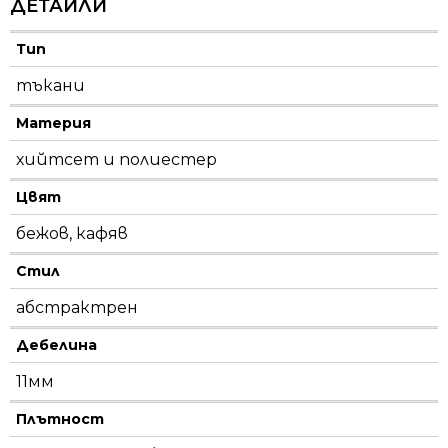
ДЕТАЙЛИ
Тип
тъкани
Материя
хийтсет и полиестeр
Цвят
бежов, кафяв
Стил
абстрактрен
Дебелина
11мм
Плътност