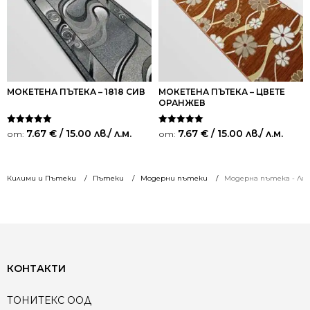
МОКЕТЕНА ПЪТЕКА – 1818 СИВ
МОКЕТЕНА ПЪТЕКА – ЦВЕТЕ
ОРАНЖЕВ
Оценено на
Оценено на
7.67
€
/ 15.00 лв.
/ л.м.
7.67
€
/ 15.00 лв.
/ л.м.
от:
от:
5.00
5.00
от 5
от 5
Килими и Пътеки
Пътеки
Модерни пътеки
Модерна пътека - Лор
КОНТАКТИ
ТОНИТЕКС ООД