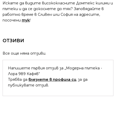
Искате да видите висококласните Домтекс килими и
пътеки и да се докоснете до тях? Заповядайте в
работно време в Сливен или София на адресите,
посочени
тук
!
ОТЗИВИ
Все още няма отзиви.
Напишете първия отзив за „Модерна пътека -
Лора 989 Кафяв“
Трябва да
влезнете в профила си
, за да
публикувате отзив.