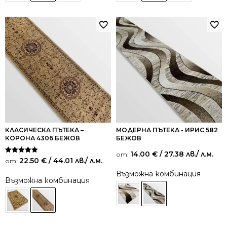
КЛАСИЧЕСКА ПЪТЕКА –
МОДЕРНА ПЪТЕКА - ИРИС 582
КОРОНА 4306 БЕЖОВ
БЕЖОВ
14.00
€
/ 27.38 лв.
/ л.м.
от:
Оценено на
22.50
€
/ 44.01 лв.
/ л.м.
от:
5.00
от 5
Възможна комбинация
Възможна комбинация