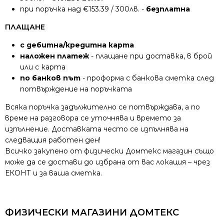
при поръчка над €153.39 / 300лв. -
безплатна
ПЛАЩАНЕ
с дебитна/кредитна карта
наложен платеж
- плащане при доставка, в брой
или с карта
по банков път
- проформа с банкова сметка след
потвърждение на поръчката
Всяка поръчка задължително се потвърждава, а по
време на разговора се уточнява и времето за
изпълнение. Доставката често се изпълнява на
следващия работен ден!
Всичко закупено от физически Домтекс магазин също
може да се достави до избрана от вас локация – чрез
ЕКОНТ и за ваша сметка.
ФИЗИЧЕСКИ МАГАЗИНИ ДОМТЕКС