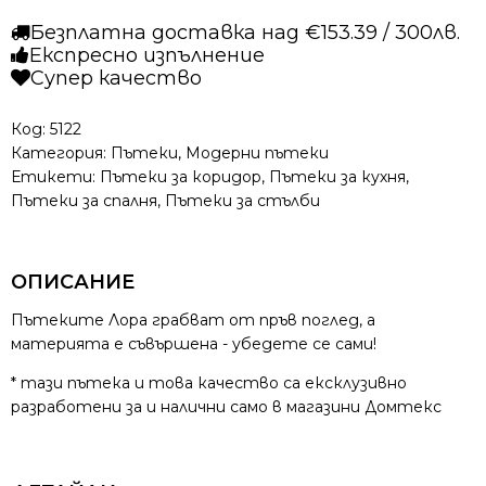
-
Безплатна доставка над €153.39 / 300лв.
Лора
Експресно изпълнение
989
Супер качество
Кафяв
Код:
5122
Категория:
Пътеки
,
Модерни пътеки
Етикети:
Пътеки за коридор
,
Пътеки за кухня
,
Пътеки за спалня
,
Пътеки за стълби
ОПИСАНИЕ
Пътеките Лора грабват от пръв поглед, а
материята е съвършена - убедете се сами!
* тази пътека и това качество са ексклузивно
разработени за и налични само в магазини Домтекс