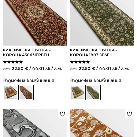
КЛАСИЧЕСКА ПЪТЕКА –
КЛАСИЧЕСКА ПЪТЕКА –
КОРОНА 4306 ЧЕРВЕН
КОРОНА 1803 ЗЕЛЕН
Оценено на
Оценено на
22.50
€
/ 44.01 лв.
/ л.м.
22.50
€
/ 44.01 лв.
/ л.м.
от:
от:
5.00
5.00
от 5
от 5
Възможна комбинация
Възможна комбинация