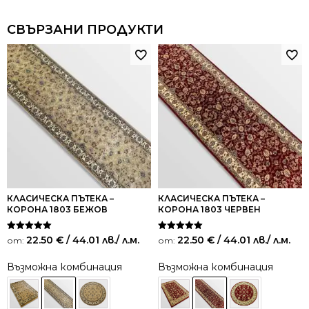
СВЪРЗАНИ ПРОДУКТИ
КЛАСИЧЕСКА ПЪТЕКА –
КЛАСИЧЕСКА ПЪТЕКА –
КОРОНА 1803 БЕЖОВ
КОРОНА 1803 ЧЕРВЕН
Оценено на
Оценено на
22.50
€
/ 44.01 лв.
/ л.м.
22.50
€
/ 44.01 лв.
/ л.м.
от:
от:
5.00
5.00
от 5
от 5
Възможна комбинация
Възможна комбинация