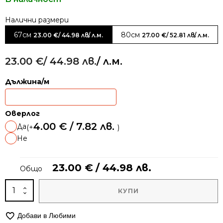
Alternative:
67см
80см
23.00
€
/ 44.98 лв.
/ л.м.
27.00
€
/ 52.81 лв.
/ л.м.
23.00
€
/ 44.98 лв.
/ л.м.
Дължина/м
Оверлог
4.00
€
/ 7.82 лв.
Да
(+
)
Не
23.00
€
/ 44.98 лв.
Общо
количество
КУПИ
за
Модерна
Добави в Любими
пътека