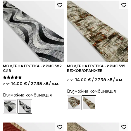
МОДЕРНА ПЪТЕКА - ИРИС 582
МОДЕРНА ПЪТЕКА - ИРИС 595
СИВ
БЕЖОВ/ОРАНЖЕВ
14.00
€
/ 27.38 лв.
/ л.м.
от:
Оценено на
14.00
€
/ 27.38 лв.
/ л.м.
от:
5.00
от 5
Възможна комбинация
Възможна комбинация