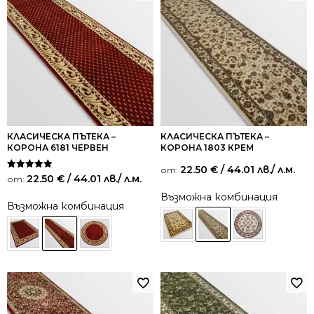
КЛАСИЧЕСКА ПЪТЕКА –
КЛАСИЧЕСКА ПЪТЕКА –
КОРОНА 6181 ЧЕРВЕН
КОРОНА 1803 КРЕМ
22.50
€
/ 44.01 лв.
/ л.м.
от:
Оценено на
22.50
€
/ 44.01 лв.
/ л.м.
от:
5.00
от 5
Възможна комбинация
Възможна комбинация