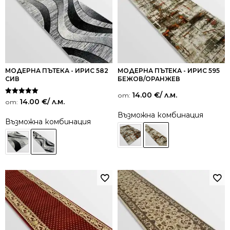
МОДЕРНА ПЪТЕКА - ИРИС 582
МОДЕРНА ПЪТЕКА - ИРИС 595
СИВ
БЕЖОВ/ОРАНЖЕВ
14.00
€
/ л.м.
от:
Оценено на
14.00
€
/ л.м.
от:
5.00
от 5
Възможна комбинация
Възможна комбинация