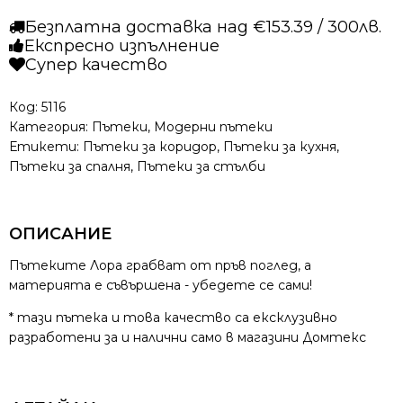
-
Безплатна доставка над €153.39 / 300лв.
Лора
Експресно изпълнение
989
Супер качество
Тюркоаз
Код:
5116
Категория:
Пътеки
,
Модерни пътеки
Етикети:
Пътеки за коридор
,
Пътеки за кухня
,
Пътеки за спалня
,
Пътеки за стълби
ОПИСАНИЕ
Пътеките Лора грабват от пръв поглед, а
материята е съвършена - убедете се сами!
* тази пътека и това качество са ексклузивно
разработени за и налични само в магазини Домтекс