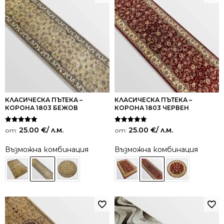
КЛАСИЧЕСКА ПЪТЕКА –
КЛАСИЧЕСКА ПЪТЕКА –
КОРОНА 1803 БЕЖОВ
КОРОНА 1803 ЧЕРВЕН
Оценено на
Оценено на
25.00
€
/ л.м.
25.00
€
/ л.м.
от:
от:
5.00
5.00
от 5
от 5
Възможна комбинация
Възможна комбинация