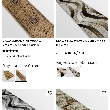
КЛАСИЧЕСКА ПЪТЕКА –
МОДЕРНА ПЪТЕКА - ИРИС 582
КОРОНА 4306 БЕЖОВ
БЕЖОВ
14.00
€
/ л.м.
от:
Оценено на
25.00
€
/ л.м.
от:
5.00
от 5
Възможна комбинация
Възможна комбинация