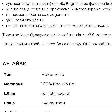
гумираната (антислип) основа веднага ще фиксира ки
килимът ще се впише прекрасно в интериора на всеки
не променя цвета си с годините
защитен от молци
практичността и красотата на мокетения килим са на
Търсите красив, различен, лек и евтин килим? С мокет
* този килим и това качество са ексклузивно разработе
ДЕТАЙЛИ
Тип
мокетени
Материя
100% полиамид
Цвят
бежов, кафяв
Стил
елегантен