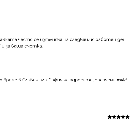
тавката често се изпълнява на следващия работен ден!
 и за ваша сметка.
 време в Сливен или София на адресите, посочени
тук
!
Оценено на
5
от 5