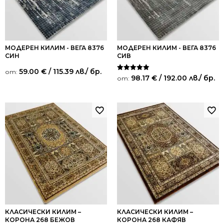
МОДЕРЕН КИЛИМ - ВЕГА 8376
МОДЕРЕН КИЛИМ - ВЕГА 8376
СИН
СИВ
59.00
€
/ 115.39 лв.
/ бр.
от:
Оценено на
98.17
€
/ 192.00 лв.
/ бр.
от:
5.00
от 5
КЛАСИЧЕСКИ КИЛИМ –
КЛАСИЧЕСКИ КИЛИМ –
КОРОНА 268 БЕЖОВ
КОРОНА 268 КАФЯВ