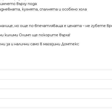
лимчето върху пода
дневната, кухнята, спалнята и особено хола
лице, но още по-впечатляваща е цената – не губете вре
ени килими Олимп ще покорите върха!
ни за и налични само в магазини Домтекс