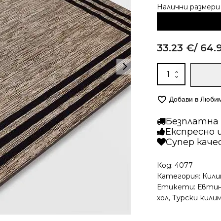
потребителски
Alternative:
оценки
33.23
€
/ 64.
количество
за
Мокетен
Добави в Люби
килим
-
Безплатна д
Олимп
Експресно 
2412
Супер кач
Бежов
Код:
4077
Категория:
Кили
Етикети:
Евтин
хол
,
Турски кили