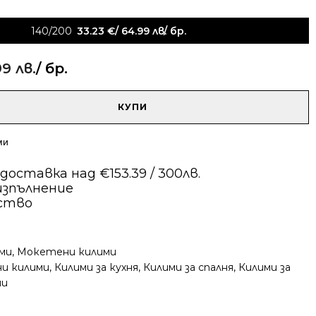
140/200
33.23
€
/ 64.99 лв.
/ бр.
99 лв.
/ бр.
КУПИ
ми
оставка над €153.39 / 300лв.
изпълнение
ество
ми
,
Мокетени килими
и килими
,
Килими за кухня
,
Килими за спалня
,
Килими за
ми