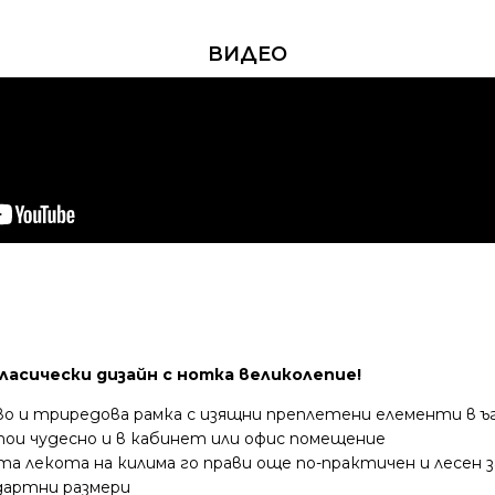
ВИДЕО
ласически дизайн с нотка великолепие!
ово и триредова рамка с изящни преплетени елементи в 
тои чудесно и в кабинет или офис помещение
а лекота на килима го прави още по-практичен и лесен 
дартни размери