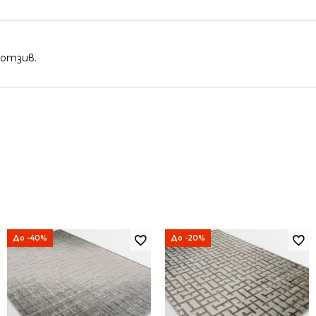
 отзив.
До -40%
До -20%