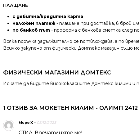
ПЛАЩАНЕ
с дебитна/кредитна карта
наложен платеж
- плащане при доставка, в брой ил
по банков път
- проформа с банкова сметка след 
Всяка поръчка задължително се потвърждава, а по време
Всичко закупено от физически Домтекс магазин също мож
ФИЗИЧЕСКИ МАГАЗИНИ ДОМТЕКС
Искате да видите висококласните Домтекс килими и пъ
1 ОТЗИВ ЗА
МОКЕТЕН КИЛИМ - ОЛИМП 2412
Миро Х
–
05/12/2023
СТИЛ. Впечатлихте ме!