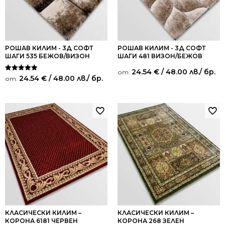
РОШАВ КИЛИМ - 3Д СОФТ
РОШАВ КИЛИМ - 3Д СОФТ
ШАГИ 535 БЕЖОВ/ВИЗОН
ШАГИ 481 ВИЗОН/БЕЖОВ
24.54
€
/ 48.00 лв.
/ бр.
от:
Оценено на
24.54
€
/ 48.00 лв.
/ бр.
от:
5.00
от 5
КЛАСИЧЕСКИ КИЛИМ –
КЛАСИЧЕСКИ КИЛИМ –
КОРОНА 6181 ЧЕРВЕН
КОРОНА 268 ЗЕЛЕН