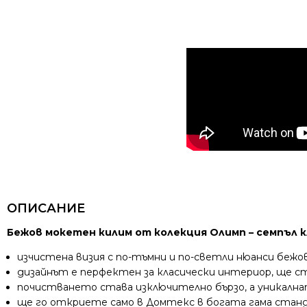
ОПИСАНИЕ
Бежов мокетен килим от колекция Олимп – семпъл к
изчистена визия с по-тъмни и по-светли нюанси беж
дизайнът е перфектен за класически интериор, ще с
почистването става изключително бързо, а уникалнат
ще го откриете само в Домтекс в богата гама стан