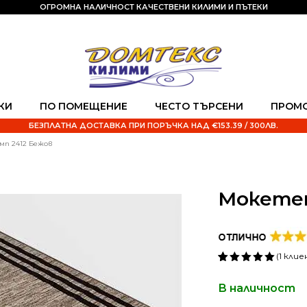
ОГРОМНА НАЛИЧНОСТ КАЧЕСТВЕНИ КИЛИМИ И ПЪТЕКИ
КИ
ПО ПОМЕЩЕНИЕ
ЧЕСТО ТЪРСЕНИ
ПРОМ
БЕЗПЛАТНА ДОСТАВКА ПРИ ПОРЪЧКА НАД €153.39 / 300ЛВ.
мп 2412 Бежов
Мокетен
(
1
клие
Оценен
1
5.00
от 5,
В наличност
базирано
на