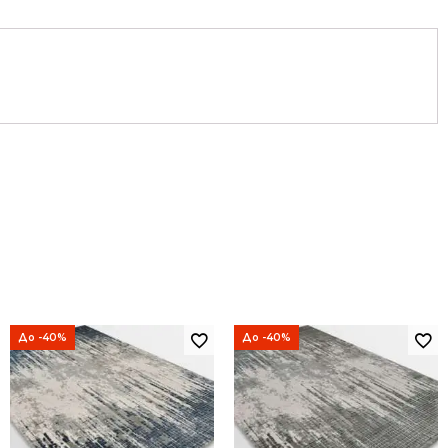
До -40%
До -40%