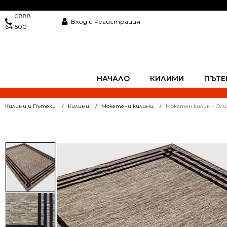
0888
Вход и Регистрация
641500
НАЧАЛО
КИЛИМИ
ПЪТЕ
Килими и Пътеки
Килими
Мокетени килими
Мокетен килим - Оли