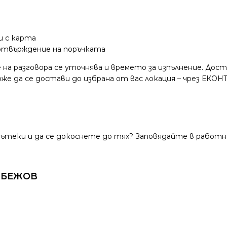
и с карта
потвърждение на поръчката
 на разговора се уточнява и времето за изпълнение. Дос
е да се достави до избрана от вас локация – чрез ЕКОНТ
теки и да се докоснете до тях? Заповядайте в работно
 БЕЖОВ