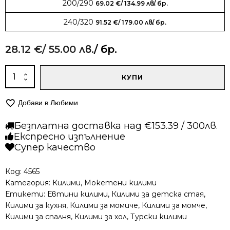
200/290
69.02
€
/ 134.99 лв.
/ бр.
240/320
91.52
€
/ 179.00 лв.
/ бр.
28.12
€
/ 55.00 лв.
/ бр.
количество
КУПИ
за
Мокетен
Добави в Любими
килим
-
Безплатна доставка над €153.39 / 300лв.
Олимп
Експресно изпълнение
2433
Супер качество
Бежов
Код:
4565
Категория:
Килими
,
Мокетени килими
Етикети:
Евтини килими
,
Килими за детска стая
,
Килими за кухня
,
Килими за момиче
,
Килими за момче
,
Килими за спалня
,
Килими за хол
,
Турски килими