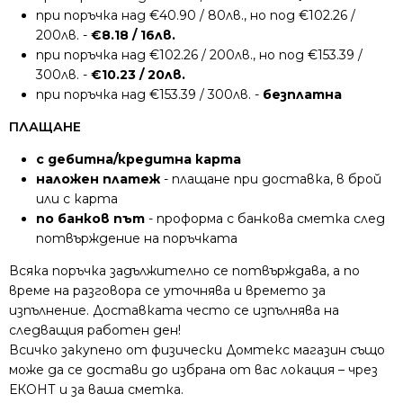
при поръчка над €40.90 / 80лв., но под €102.26 /
200лв. -
€8.18 / 16лв.
при поръчка над €102.26 / 200лв., но под €153.39 /
300лв. -
€10.23 / 20лв.
при поръчка над €153.39 / 300лв. -
безплатна
ПЛАЩАНЕ
с дебитна/кредитна карта
наложен платеж
- плащане при доставка, в брой
или с карта
по банков път
- проформа с банкова сметка след
потвърждение на поръчката
Всяка поръчка задължително се потвърждава, а по
време на разговора се уточнява и времето за
изпълнение. Доставката често се изпълнява на
следващия работен ден!
Всичко закупено от физически Домтекс магазин също
може да се достави до избрана от вас локация – чрез
ЕКОНТ и за ваша сметка.