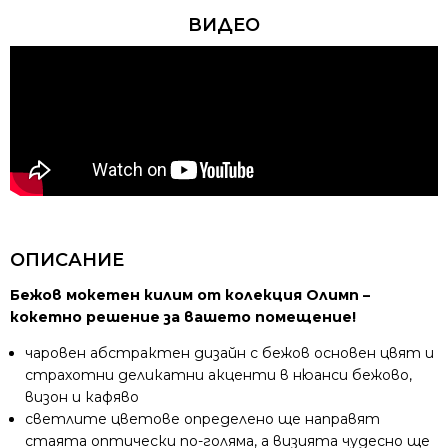
ВИДЕО
ОПИСАНИЕ
Бежов мокетен килим от колекция Олимп –
кокетно решение за вашето помещение!
чаровен абстрактен дизайн с бежов основен цвят и
страхотни деликатни акценти в нюанси бежово,
визон и кафяво
светлите цветове определено ще направят
стаята оптически по-голяма, а визията чудесно ще