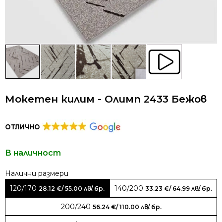
Мокетен килим - Олимп 2433 Бежов
В наличност
Alternative:
120/170
140/200
28.12
€
/ 55.00 лв.
/ бр.
33.23
€
/ 64.99 лв.
/ бр.
200/240
56.24
€
/ 110.00 лв.
/ бр.