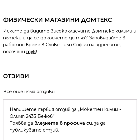
ФИЗИЧЕСКИ МАГАЗИНИ ДОМТЕКС
Искате да видите висококласните Домтекс килими и
пътеки и да се докоснете до тях? Заповядайте в
работно време в Сливен или София на адресите,
посочени
тук
!
ОТЗИВИ
Все още няма отзиви.
Напишете първия отзив за „Мокетен килим -
Олимп 2433 Бежов“
Трябва да
влезнете в профила си
, за да
публикувате отзив.