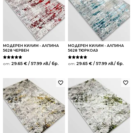
МОДЕРЕН КИЛИМ - АЛПИНА
МОДЕРЕН КИЛИМ - АЛПИНА
5628 ЧЕРВЕН
5628 ТЮРКОАЗ
Оценено на
Оценено на
29.65
€
/ 57.99 лв.
/ бр.
29.65
€
/ 57.99 лв.
/ бр.
от:
от:
5.00
5.00
от 5
от 5