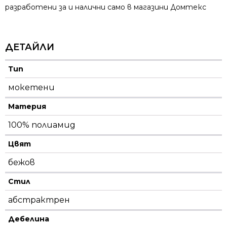
разработени за и налични само в магазини Домтекс
ДЕТАЙЛИ
Тип
мокетени
Материя
100% полиамид
Цвят
бежов
Стил
абстрактрен
Дебелина