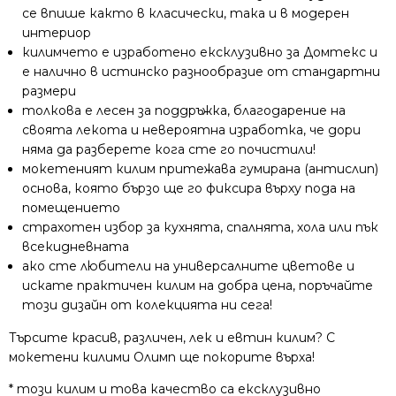
се впише както в класически, така и в модерен
интериор
килимчето е изработено ексклузивно за Домтекс и
е налично в истинско разнообразие от стандартни
размери
толкова е лесен за поддръжка, благодарение на
своята лекота и невероятна изработка, че дори
няма да разберете кога сте го почистили!
мокетеният килим притежава гумирана (антислип)
основа, която бързо ще го фиксира върху пода на
помещението
страхотен избор за кухнята, спалнята, хола или пък
всекидневната
ако сте любители на универсалните цветове и
искате практичен килим на добра цена, поръчайте
този дизайн от колекцията ни сега!
Търсите красив, различен, лек и евтин килим? С
мокетени килими Олимп ще покорите върха!
* този килим и това качество са ексклузивно