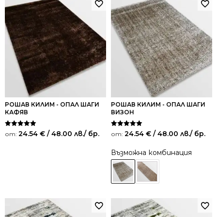
РОШАВ КИЛИМ - ОПАЛ ШАГИ
РОШАВ КИЛИМ - ОПАЛ ШАГИ
КАФЯВ
ВИЗОН
Оценено на
Оценено на
24.54
€
/ 48.00 лв.
/ бр.
24.54
€
/ 48.00 лв.
/ бр.
от:
от:
5.00
5.00
от 5
от 5
Възможна комбинация