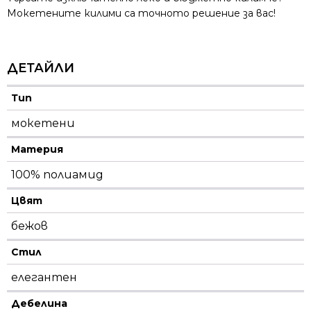
Мокетените килими са точното решение за вас!
ДЕТАЙЛИ
Тип
мокетени
Материя
100% полиамид
Цвят
бежов
Стил
елегантен
Дебелина