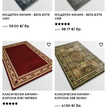
МОДЕРЕН КИЛИМ - ВЕГА 8376
МОДЕРЕН КИЛИМ - ВЕГА 8376
СИН
СИВ
59.00
€
/ бр.
от:
Оценено на
98.17
€
/ бр.
от:
5.00
от 5
КЛАСИЧЕСКИ КИЛИМ –
КЛАСИЧЕСКИ КИЛИМ –
КОРОНА 6181 ЧЕРВЕН
КОРОНА 268 ЗЕЛЕН
41.50
€
/ бр.
от: