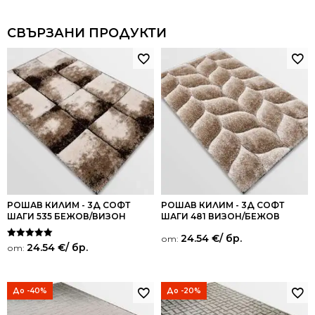
СВЪРЗАНИ ПРОДУКТИ
РОШАВ КИЛИМ - 3Д СОФТ
РОШАВ КИЛИМ - 3Д СОФТ
ШАГИ 535 БЕЖОВ/ВИЗОН
ШАГИ 481 ВИЗОН/БЕЖОВ
24.54
€
/ бр.
от:
Оценено на
24.54
€
/ бр.
от:
5.00
от 5
До -40%
До -20%