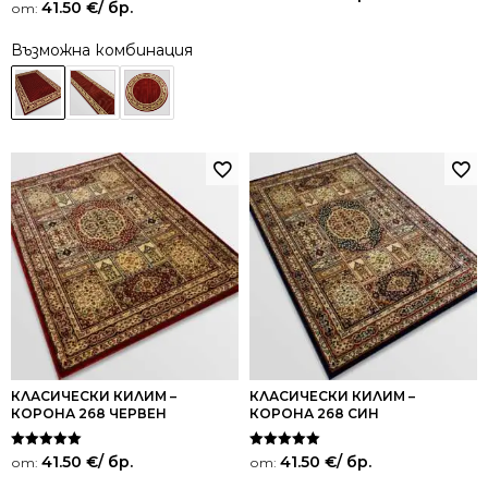
Оценено на
41.50
€
/ бр.
от:
5.00
от 5
Възможна комбинация
КЛАСИЧЕСКИ КИЛИМ –
КЛАСИЧЕСКИ КИЛИМ –
КОРОНА 268 ЧЕРВЕН
КОРОНА 268 СИН
Оценено на
Оценено на
41.50
€
/ бр.
41.50
€
/ бр.
от:
от:
5.00
5.00
от 5
от 5