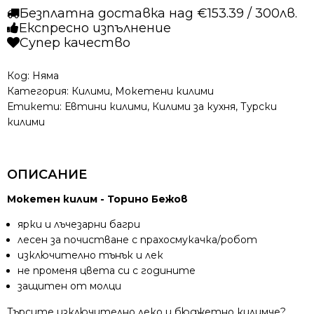
-
Безплатна доставка над €153.39 / 300лв.
Торино
Експресно изпълнение
Бежов
Супер качество
Код:
Няма
Категория:
Килими
,
Мокетени килими
Етикети:
Евтини килими
,
Килими за кухня
,
Турски
килими
ОПИСАНИЕ
Мокетен килим - Торино Бежов
ярки и лъчезарни багри
лесен за почистване с прахосмукачка/робот
изключително тънък и лек
не променя цвета си с годините
защитен от молци
Търсите изключително леко и бюджетно килимче?