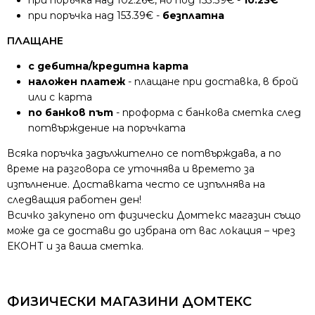
при поръчка над 102.26€, но под 153.39€ -
10.23€
при поръчка над 153.39€ -
безплатна
ПЛАЩАНЕ
с дебитна/кредитна карта
наложен платеж
- плащане при доставка, в брой
или с карта
по банков път
- проформа с банкова сметка след
потвърждение на поръчката
Всяка поръчка задължително се потвърждава, а по
време на разговора се уточнява и времето за
изпълнение. Доставката често се изпълнява на
следващия работен ден!
Всичко закупено от физически Домтекс магазин също
може да се достави до избрана от вас локация – чрез
ЕКОНТ и за ваша сметка.
ФИЗИЧЕСКИ МАГАЗИНИ ДОМТЕКС