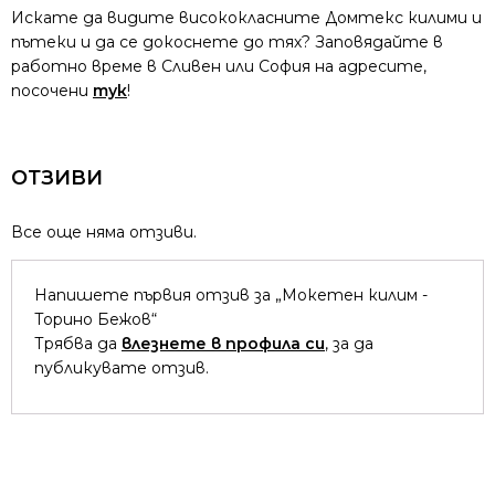
Искате да видите висококласните Домтекс килими и
пътеки и да се докоснете до тях? Заповядайте в
работно време в Сливен или София на адресите,
посочени
тук
!
ОТЗИВИ
Все още няма отзиви.
Напишете първия отзив за „Мокетен килим -
Торино Бежов“
Трябва да
влезнете в профила си
, за да
публикувате отзив.