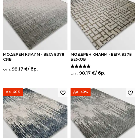
МОДЕРЕН КИЛИМ - ВЕГА 8378
МОДЕРЕН КИЛИМ - ВЕГА 8378
СИВ
БЕЖОВ
98.17
€
/ бр.
от:
Оценено на
98.17
€
/ бр.
от:
5.00
от 5
До -40%
До -40%