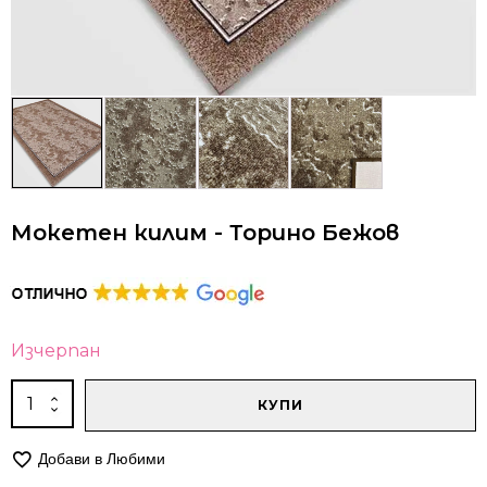
Мокетен килим - Торино Бежов
Изчерпан
Alternative:
количество
КУПИ
за
Мокетен
Добави в Любими
килим