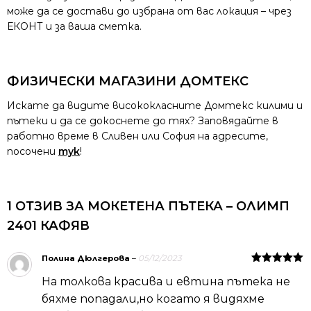
може да се достави до избрана от вас локация – чрез
ЕКОНТ и за ваша сметка.
ФИЗИЧЕСКИ МАГАЗИНИ ДОМТЕКС
Искате да видите висококласните Домтекс килими и
пътеки и да се докоснете до тях? Заповядайте в
работно време в Сливен или София на адресите,
посочени
тук
!
1 ОТЗИВ ЗА
МОКЕТЕНА ПЪТЕКА – ОЛИМП
2401 КАФЯВ
Полина Дюлгерова
–
05/12/2023
Оценено на
На толкова красива и евтина пътека не
5
от 5
бяхме попадали,но когато я видяхме