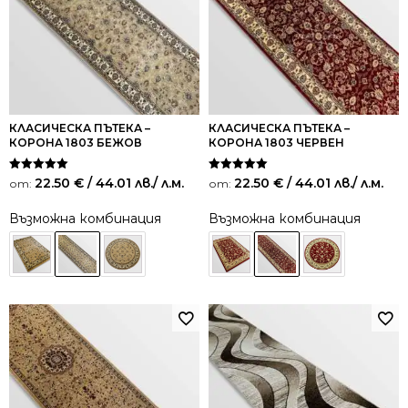
КЛАСИЧЕСКА ПЪТЕКА –
КЛАСИЧЕСКА ПЪТЕКА –
КОРОНА 1803 БЕЖОВ
КОРОНА 1803 ЧЕРВЕН
Оценено на
Оценено на
22.50
€
/ 44.01 лв.
/ л.м.
22.50
€
/ 44.01 лв.
/ л.м.
от:
от:
5.00
5.00
от 5
от 5
Възможна комбинация
Възможна комбинация