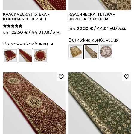
КЛАСИЧЕСКА ПЪТЕКА –
КЛАСИЧЕСКА ПЪТЕКА –
КОРОНА 6181 ЧЕРВЕН
КОРОНА 1803 КРЕМ
22.50
€
/ 44.01 лв.
/ л.м.
от:
Оценено на
22.50
€
/ 44.01 лв.
/ л.м.
от:
5.00
от 5
Възможна комбинация
Възможна комбинация