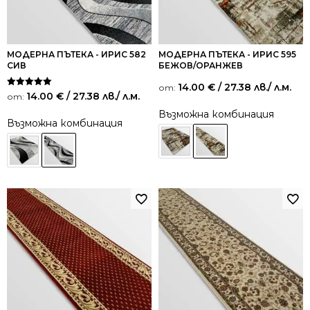
МОДЕРНА ПЪТЕКА - ИРИС 582
МОДЕРНА ПЪТЕКА - ИРИС 595
СИВ
БЕЖОВ/ОРАНЖЕВ
14.00
€
/ 27.38 лв.
/ л.м.
от:
Оценено на
14.00
€
/ 27.38 лв.
/ л.м.
от:
5.00
от 5
Възможна комбинация
Възможна комбинация