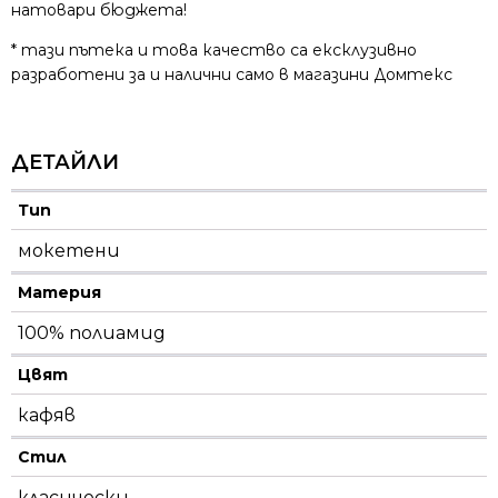
натовари бюджета!
* тази пътека и това качество са ексклузивно
разработени за и налични само в магазини Домтекс
ДЕТАЙЛИ
Тип
мокетени
Материя
100% полиамид
Цвят
кафяв
Стил
класически