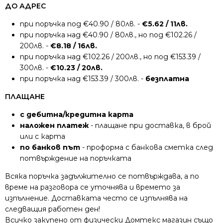
ДО АДРЕС
при поръчка под €40.90 / 80лв. -
€5.62 / 11лв.
при поръчка над €40.90 / 80лв., но под €102.26 /
200лв. -
€8.18 / 16лв.
при поръчка над €102.26 / 200лв., но под €153.39 /
300лв. -
€10.23 / 20лв.
при поръчка над €153.39 / 300лв. -
безплатна
ПЛАЩАНЕ
с дебитна/кредитна карта
наложен платеж
- плащане при доставка, в брой
или с карта
по банков път
- проформа с банкова сметка след
потвърждение на поръчката
Всяка поръчка задължително се потвърждава, а по
време на разговора се уточнява и времето за
изпълнение. Доставката често се изпълнява на
следващия работен ден!
Всичко закупено от физически Домтекс магазин също