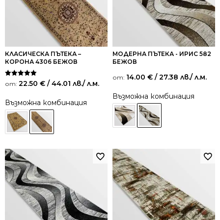
КЛАСИЧЕСКА ПЪТЕКА –
МОДЕРНА ПЪТЕКА - ИРИС 582
КОРОНА 4306 БЕЖОВ
БЕЖОВ
14.00
€
/ 27.38 лв.
/ л.м.
от:
Оценено на
22.50
€
/ 44.01 лв.
/ л.м.
от:
5.00
от 5
Възможна комбинация
Възможна комбинация