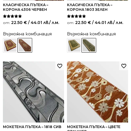
КЛАСИЧЕСКА ПЪТЕКА –
КЛАСИЧЕСКА ПЪТЕКА –
КОРОНА 4306 ЧЕРВЕН
КОРОНА 1803 ЗЕЛЕН
Оценено на
Оценено на
22.50
€
/ 44.01 лв.
/ л.м.
22.50
€
/ 44.01 лв.
/ л.м.
от:
от:
5.00
5.00
от 5
от 5
Възможна комбинация
Възможна комбинация
МОКЕТЕНА ПЪТЕКА – 1818 СИВ
МОКЕТЕНА ПЪТЕКА – ЦВЕТЕ