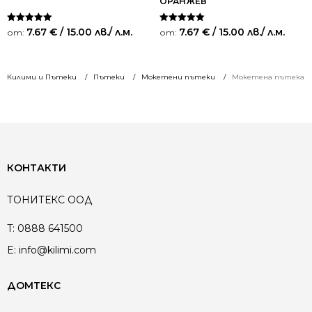
ОРАНЖЕВ
Оценено на
Оценено на
7.67
€
/ 15.00 лв.
/ л.м.
7.67
€
/ 15.00 лв.
/ л.м.
от:
от:
5.00
5.00
от 5
от 5
Килими и Пътеки
Пътеки
Мокетени пътеки
Мокетена пътека – 
КОНТАКТИ
ТОНИТЕКС ООД
T:
0888 641500
E:
info@kilimi.com
ДОМТЕКС