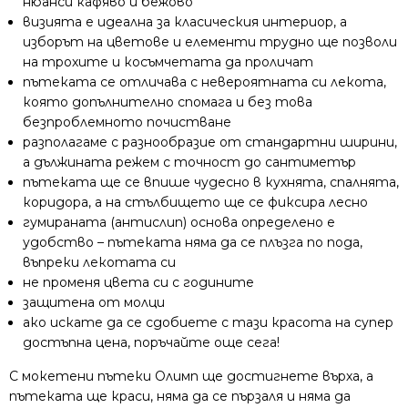
нюанси кафяво и бежово
визията е идеална за класическия интериор, а
изборът на цветове и елементи трудно ще позволи
на трохите и косъмчетата да проличат
пътеката се отличава с невероятната си лекота,
която допълнително спомага и без това
безпроблемното почистване
разполагаме с разнообразие от стандартни ширини,
а дължината режем с точност до сантиметър
пътеката ще се впише чудесно в кухнята, спалнята,
коридора, а на стълбището ще се фиксира лесно
гумираната (антислип) основа определено е
удобство – пътеката няма да се плъзга по пода,
въпреки лекотата си
не променя цвета си с годините
защитена от молци
ако искате да се сдобиете с тази красота на супер
достъпна цена, поръчайте още сега!
С мокетени пътеки Олимп ще достигнете върха, а
пътеката ще краси, няма да се пързаля и няма да