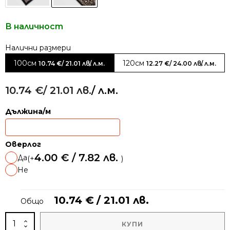
В наличност
Alternative:
100см
120см
10.74
€
/ 21.01 лв.
/ л.м.
12.27
€
/ 24.00 лв.
/ л.м.
10.74
€
/ 21.01 лв.
/ л.м.
Дължина/м
Оверлог
4.00
€
/ 7.82 лв.
Да
(+
)
Не
10.74
€
/ 21.01 лв.
Общо
количество
КУПИ