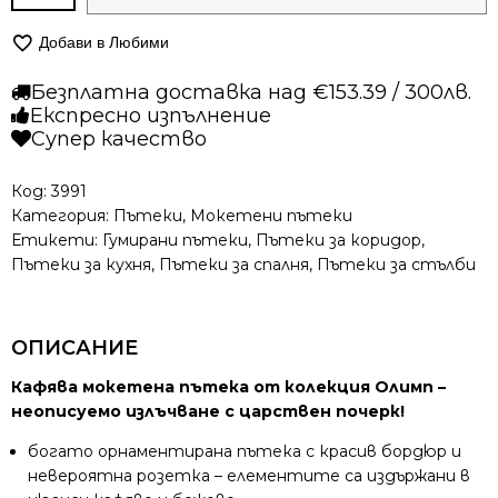
за
Мокетена
Добави в Любими
пътека
–
Безплатна доставка над €153.39 / 300лв.
Олимп
Експресно изпълнение
2401
Супер качество
Кафяв
Код:
3991
Категория:
Пътеки
,
Мокетени пътеки
Етикети:
Гумирани пътеки
,
Пътеки за коридор
,
Пътеки за кухня
,
Пътеки за спалня
,
Пътеки за стълби
ОПИСАНИЕ
Кафява мокетена пътека от колекция Олимп –
неописуемо излъчване с царствен почерк!
богато орнаментирана пътека с красив бордюр и
невероятна розетка – елементите са издържани в