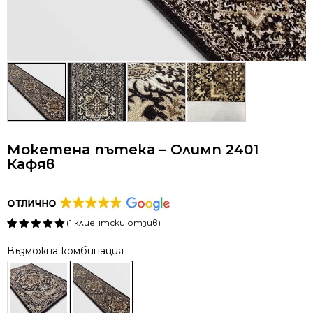
Мокетена пътека – Олимп 2401
Кафяв
(
1
клиентски отзив)
Оценен
1
5.00
от 5,
Възможна комбинация
базирано
на
потребителски
оценки