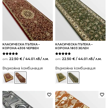
КЛАСИЧЕСКА ПЪТЕКА –
КЛАСИЧЕСКА ПЪТЕКА –
КОРОНА 4306 ЧЕРВЕН
КОРОНА 1803 ЗЕЛЕН
Оценено на
Оценено на
22.50
€
/ 44.01 лв.
/ л.м.
22.50
€
/ 44.01 лв.
/ л.м.
от:
от:
5.00
5.00
от 5
от 5
Възможна комбинация
Възможна комбинация