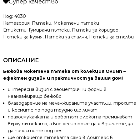
Супер качество
Бежов
Код:
4030
Категория:
Пътеки
,
Мокетени пътеки
Етикети:
Гумирани пътеки
,
Пътеки за коридор
,
Пътеки за кухня
,
Пътеки за спалня
,
Пътеки за стълби
ОПИСАНИЕ
Бежова мокетена пътека от колекция Олимп –
ефектен дизайн и практичност за вашия дом!
интересна визия с геометрични форми в
неангажиращо бежово
благодарение на меланжираните участъци, трохите
и космите по пода трудно ще личат
прахосмукачката и роботът с лекота преминават
върху пътеката, а вие лесно може да я вдигнете, за
да почистите под нея
ще откриете пътеката само в Домтекс в