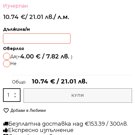
Изчерпан
10.74
€
/ 21.01 лв.
/ л.м.
Alternative:
Дължина/м
Оверлог
4.00
€
/ 7.82 лв.
Да
(+
)
Не
10.74
€
/ 21.01 лв.
Общо
количество
КУПИ
за
Мокетена
Добави в Любими
пътека
–
Безплатна доставка над €153.39 / 300лв.
Олимп
Експресно изпълнение
2405