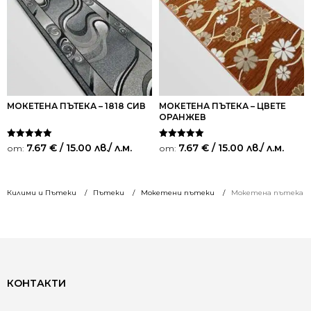
МОКЕТЕНА ПЪТЕКА – 1818 СИВ
МОКЕТЕНА ПЪТЕКА – ЦВЕТЕ
ОРАНЖЕВ
Оценено на
Оценено на
7.67
€
/ 15.00 лв.
/ л.м.
7.67
€
/ 15.00 лв.
/ л.м.
от:
от:
5.00
5.00
от 5
от 5
Килими и Пътеки
Пътеки
Мокетени пътеки
Мокетена пътека – 
КОНТАКТИ