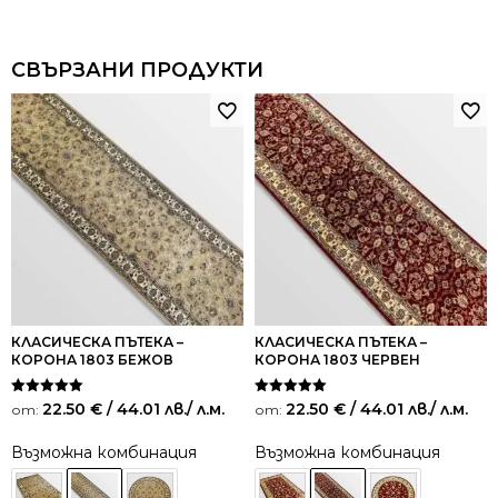
СВЪРЗАНИ ПРОДУКТИ
КЛАСИЧЕСКА ПЪТЕКА –
КЛАСИЧЕСКА ПЪТЕКА –
КОРОНА 1803 БЕЖОВ
КОРОНА 1803 ЧЕРВЕН
Оценено на
Оценено на
22.50
€
/ 44.01 лв.
/ л.м.
22.50
€
/ 44.01 лв.
/ л.м.
от:
от:
5.00
5.00
от 5
от 5
Възможна комбинация
Възможна комбинация