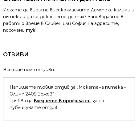
Искате да видите висококласните Домтекс килими и
пътеки и да се докоснете до тях? Заповядайте в
работно време в Сливен или София на адресите,
посочени
тук
!
ОТЗИВИ
Все още няма отзиви.
Напишете първия отзив за „Мокетена пътека –
Олимп 2405 Бежов“
Трябва да
влезнете в профила си
, за да
публикувате отзив.