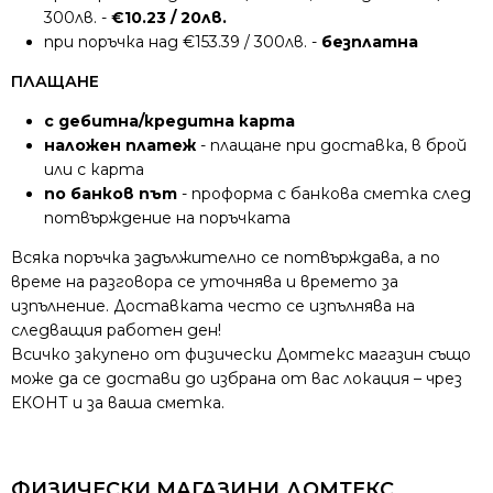
300лв. -
€10.23 / 20лв.
при поръчка над €153.39 / 300лв. -
безплатна
ПЛАЩАНЕ
с дебитна/кредитна карта
наложен платеж
- плащане при доставка, в брой
или с карта
по банков път
- проформа с банкова сметка след
потвърждение на поръчката
Всяка поръчка задължително се потвърждава, а по
време на разговора се уточнява и времето за
изпълнение. Доставката често се изпълнява на
следващия работен ден!
Всичко закупено от физически Домтекс магазин също
може да се достави до избрана от вас локация – чрез
ЕКОНТ и за ваша сметка.
ФИЗИЧЕСКИ МАГАЗИНИ ДОМТЕКС