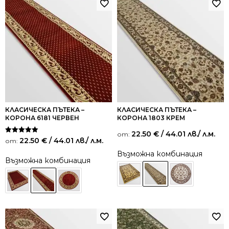
КЛАСИЧЕСКА ПЪТЕКА –
КЛАСИЧЕСКА ПЪТЕКА –
КОРОНА 6181 ЧЕРВЕН
КОРОНА 1803 КРЕМ
22.50
€
/ 44.01 лв.
/ л.м.
от:
Оценено на
22.50
€
/ 44.01 лв.
/ л.м.
от:
5.00
от 5
Възможна комбинация
Възможна комбинация