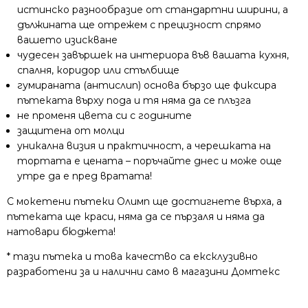
истинско разнообразие от стандартни ширини, а
дължината ще отрежем с прецизност спрямо
вашето изискване
чудесен завършек на интериора във вашата кухня,
спалня, коридор или стълбище
гумираната (антислип) основа бързо ще фиксира
пътеката върху пода и тя няма да се плъзга
не променя цвета си с годините
защитена от молци
уникална визия и практичност, а черешката на
тортата е цената – поръчайте днес и може още
утре да е пред вратата!
С мокетени пътеки Олимп ще достигнете върха, а
пътеката ще краси, няма да се пързаля и няма да
натовари бюджета!
* тази пътека и това качество са ексклузивно
разработени за и налични само в магазини Домтекс