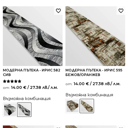
МОДЕРНА ПЪТЕКА - ИРИС 582
МОДЕРНА ПЪТЕКА - ИРИС 595
СИВ
БЕЖОВ/ОРАНЖЕВ
14.00
€
/ 27.38 лв.
/ л.м.
от:
Оценено на
14.00
€
/ 27.38 лв.
/ л.м.
от:
5.00
от 5
Възможна комбинация
Възможна комбинация