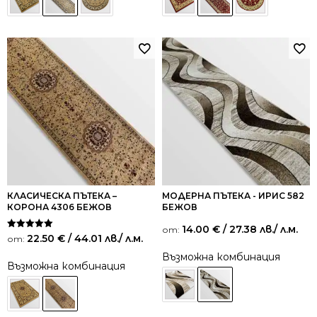
КЛАСИЧЕСКА ПЪТЕКА –
МОДЕРНА ПЪТЕКА - ИРИС 582
КОРОНА 4306 БЕЖОВ
БЕЖОВ
14.00
€
/ 27.38 лв.
/ л.м.
от:
Оценено на
22.50
€
/ 44.01 лв.
/ л.м.
от:
5.00
от 5
Възможна комбинация
Възможна комбинация