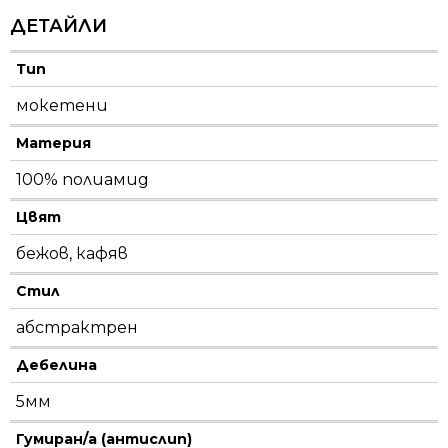
ДЕТАЙЛИ
Тип
мокетени
Материя
100% полиамид
Цвят
бежов, кафяв
Стил
абстрактрен
Дебелина
5мм
Гумиран/а (антислип)