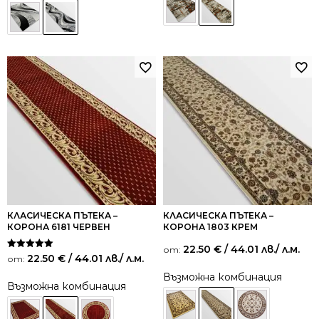
КЛАСИЧЕСКА ПЪТЕКА –
КЛАСИЧЕСКА ПЪТЕКА –
КОРОНА 6181 ЧЕРВЕН
КОРОНА 1803 КРЕМ
22.50
€
/ 44.01 лв.
/ л.м.
от:
Оценено на
22.50
€
/ 44.01 лв.
/ л.м.
от:
5.00
от 5
Възможна комбинация
Възможна комбинация