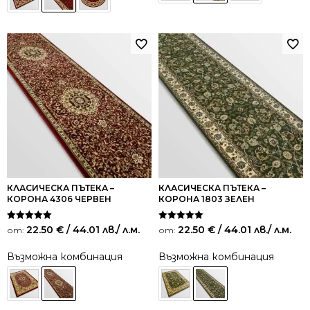
КЛАСИЧЕСКА ПЪТЕКА –
КЛАСИЧЕСКА ПЪТЕКА –
КОРОНА 4306 ЧЕРВЕН
КОРОНА 1803 ЗЕЛЕН
Оценено на
Оценено на
22.50
€
/ 44.01 лв.
/ л.м.
22.50
€
/ 44.01 лв.
/ л.м.
от:
от:
5.00
5.00
от 5
от 5
Възможна комбинация
Възможна комбинация