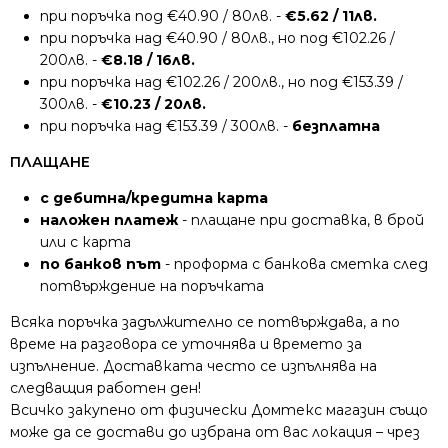
при поръчка под €40.90 / 80лв. -
€5.62 / 11лв.
при поръчка над €40.90 / 80лв., но под €102.26 /
200лв. -
€8.18 / 16лв.
при поръчка над €102.26 / 200лв., но под €153.39 /
300лв. -
€10.23 / 20лв.
при поръчка над €153.39 / 300лв. -
безплатна
ПЛАЩАНЕ
с дебитна/кредитна карта
наложен платеж
- плащане при доставка, в брой
или с карта
по банков път
- проформа с банкова сметка след
потвърждение на поръчката
Всяка поръчка задължително се потвърждава, а по
време на разговора се уточнява и времето за
изпълнение. Доставката често се изпълнява на
следващия работен ден!
Всичко закупено от физически Домтекс магазин също
може да се достави до избрана от вас локация – чрез