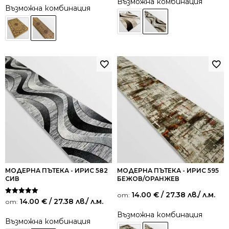
Възможна комбинация
Възможна комбинация
МОДЕРНА ПЪТЕКА - ИРИС 582
МОДЕРНА ПЪТЕКА - ИРИС 595
СИВ
БЕЖОВ/ОРАНЖЕВ
14.00
€
/ 27.38 лв.
/ л.м.
от:
Оценено на
14.00
€
/ 27.38 лв.
/ л.м.
от:
5.00
от 5
Възможна комбинация
Възможна комбинация