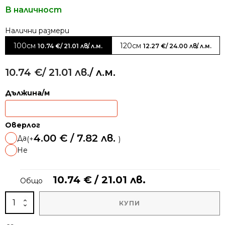
В наличност
Alternative:
100см
120см
10.74
€
/ 21.01 лв.
/ л.м.
12.27
€
/ 24.00 лв.
/ л.м.
10.74
€
/ 21.01 лв.
/ л.м.
Дължина/м
Оверлог
4.00
€
/ 7.82 лв.
Да
(+
)
Не
10.74
€
/ 21.01 лв.
Общо
количество
КУПИ
за
Мокетена