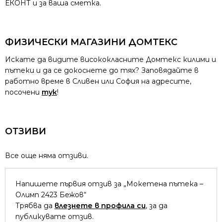
ЕКОНТ и за ваша сметка.
ФИЗИЧЕСКИ МАГАЗИНИ ДОМТЕКС
Искате да видите висококласните Домтекс килими и
пътеки и да се докоснете до тях? Заповядайте в
работно време в Сливен или София на адресите,
посочени
тук
!
ОТЗИВИ
Все още няма отзиви.
Напишете първия отзив за „Мокетена пътека –
Олимп 2423 Бежов“
Трябва да
влезнете в профила си
, за да
публикувате отзив.