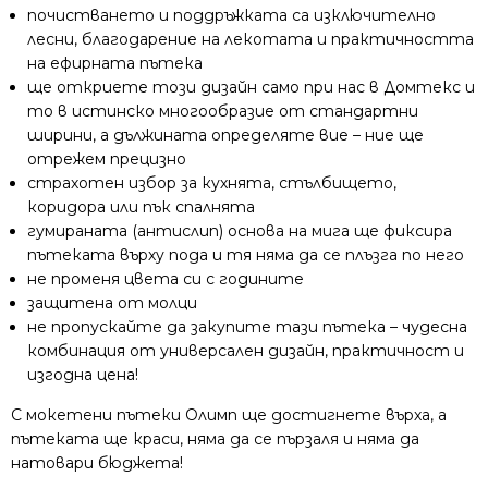
почистването и поддръжката са изключително
лесни, благодарение на лекотата и практичността
на ефирната пътека
ще откриете този дизайн само при нас в Домтекс и
то в истинско многообразие от стандартни
ширини, а дължината определяте вие – ние ще
отрежем прецизно
страхотен избор за кухнята, стълбището,
коридора или пък спалнята
гумираната (антислип) основа на мига ще фиксира
пътеката върху пода и тя няма да се плъзга по него
не променя цвета си с годините
защитена от молци
не пропускайте да закупите тази пътека – чудесна
комбинация от универсален дизайн, практичност и
изгодна цена!
С мокетени пътеки Олимп ще достигнете върха, а
пътеката ще краси, няма да се пързаля и няма да
натовари бюджета!