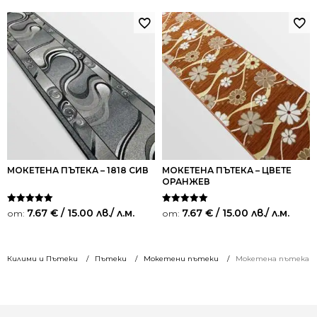
МОКЕТЕНА ПЪТЕКА – 1818 СИВ
МОКЕТЕНА ПЪТЕКА – ЦВЕТЕ
ОРАНЖЕВ
Оценено на
Оценено на
7.67
€
/ 15.00 лв.
/ л.м.
7.67
€
/ 15.00 лв.
/ л.м.
от:
от:
5.00
5.00
от 5
от 5
Килими и Пътеки
Пътеки
Мокетени пътеки
Мокетена пътека – 