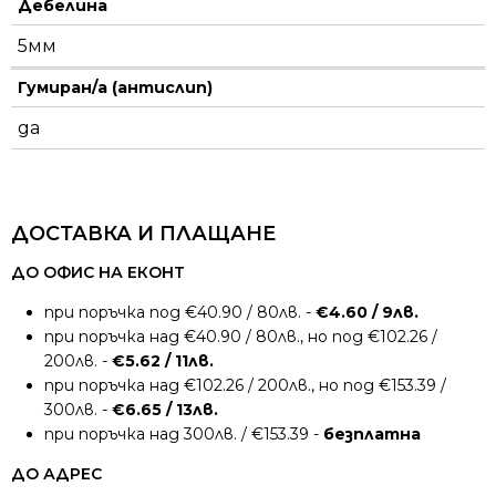
Дебелина
5мм
Гумиран/а (антислип)
да
ДОСТАВКА И ПЛАЩАНЕ
ДО ОФИС НА ЕКОНТ
при поръчка под €40.90 / 80лв. -
€4.60 / 9лв.
при поръчка над €40.90 / 80лв., но под €102.26 /
200лв. -
€5.62 / 11лв.
при поръчка над €102.26 / 200лв., но под €153.39 /
300лв. -
€6.65 / 13лв.
при поръчка над 300лв. / €153.39 -
безплатна
ДО АДРЕС