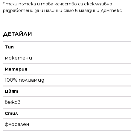
* тази пътека и това качество са ексклузивно
разработени за и налични само в магазини Домтекс
ДЕТАЙЛИ
Тип
мокетени
Материя
100% полиамид
Цвят
бежов
Стил
флорален