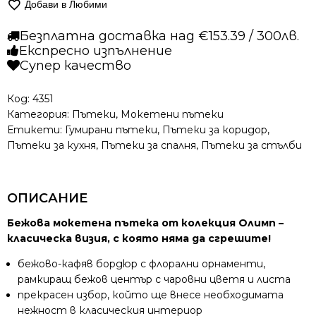
Добави в Любими
пътека
–
Безплатна доставка над €153.39 / 300лв.
Олимп
Експресно изпълнение
2423
Супер качество
Бежов
Код:
4351
Категория:
Пътеки
,
Мокетени пътеки
Етикети:
Гумирани пътеки
,
Пътеки за коридор
,
Пътеки за кухня
,
Пътеки за спалня
,
Пътеки за стълби
ОПИСАНИЕ
Бежова мокетена пътека от колекция Олимп –
класическа визия, с която няма да сгрешите!
бежово-кафяв бордюр с флорални орнаменти,
рамкиращ бежов център с чаровни цветя и листа
прекрасен избор, който ще внесе необходимата
нежност в класическия интериор