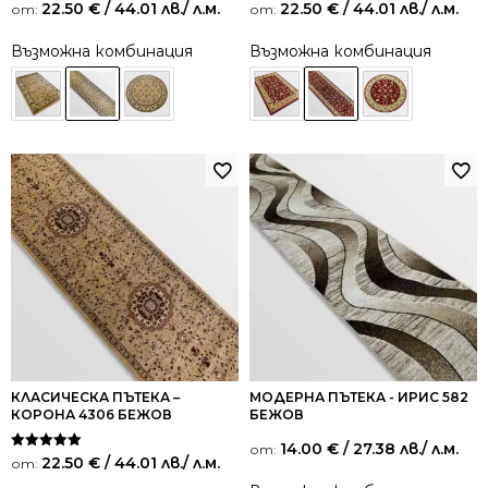
Оценено на
Оценено на
22.50
€
/ 44.01 лв.
/ л.м.
22.50
€
/ 44.01 лв.
/ л.м.
от:
от:
5.00
5.00
от 5
от 5
Възможна комбинация
Възможна комбинация
КЛАСИЧЕСКА ПЪТЕКА –
МОДЕРНА ПЪТЕКА - ИРИС 582
КОРОНА 4306 БЕЖОВ
БЕЖОВ
14.00
€
/ 27.38 лв.
/ л.м.
от:
Оценено на
22.50
€
/ 44.01 лв.
/ л.м.
от:
5.00
от 5