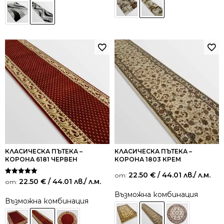
КЛАСИЧЕСКА ПЪТЕКА –
КЛАСИЧЕСКА ПЪТЕКА –
КОРОНА 6181 ЧЕРВЕН
КОРОНА 1803 КРЕМ
22.50
€
/ 44.01 лв.
/ л.м.
от:
Оценено на
22.50
€
/ 44.01 лв.
/ л.м.
от:
5.00
от 5
Възможна комбинация
Възможна комбинация