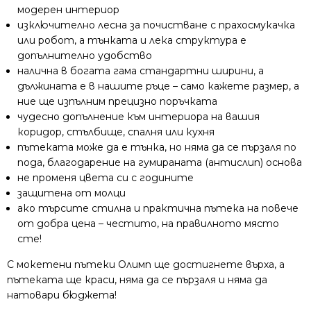
модерен интериор
изключително лесна за почистване с прахосмукачка
или робот, а тънката и лека структура е
допълнително удобство
налична в богата гама стандартни ширини, а
дължината е в нашите ръце – само кажете размер, а
ние ще изпълним прецизно поръчката
чудесно допълнение към интериора на вашия
коридор, стълбище, спалня или кухня
пътеката може да е тънка, но няма да се пързаля по
пода, благодарение на гумираната (антислип) основа
не променя цвета си с годините
защитена от молци
ако търсите стилна и практична пътека на повече
от добра цена – честито, на правилното място
сте!
С мокетени пътеки Олимп ще достигнете върха, а
пътеката ще краси, няма да се пързаля и няма да
натовари бюджета!