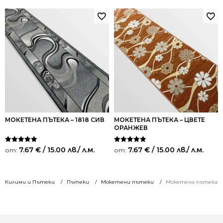
МОКЕТЕНА ПЪТЕКА – 1818 СИВ
МОКЕТЕНА ПЪТЕКА – ЦВЕТЕ
ОРАНЖЕВ
Оценено на
Оценено на
7.67
€
/ 15.00 лв.
/ л.м.
7.67
€
/ 15.00 лв.
/ л.м.
от:
от:
5.00
5.00
от 5
от 5
Килими и Пътеки
Пътеки
Мокетени пътеки
Мокетена пътека – 