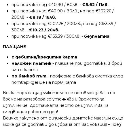
при поръчка под €40.90 / 80лв. -
€5.62 / 11лв.
при поръчка над €40.90 / 80лв., но под €102.26 /
200лв. -
€8.18 / 16лв.
при поръчка над €102.26 / 200лв., но под €153.39 /
300лв. -
€10.23 / 20лв.
при поръчка над €153.39 / 300лв. -
безплатна
ПЛАЩАНЕ
с дебитна/кредитна карта
наложен платеж
- плащане при доставка, в брой
или с карта
по банков път
- проформа с банкова сметка след
потвърждение на поръчката
Всяка поръчка задължително се потвърждава, а по
време на разговора се уточнява и времето за
изпълнение. Доставката често се изпълнява на
следващия работен ден!
Всичко закупено от физически Домтекс магазин също
може да се достави до избрана от вас локация – чрез