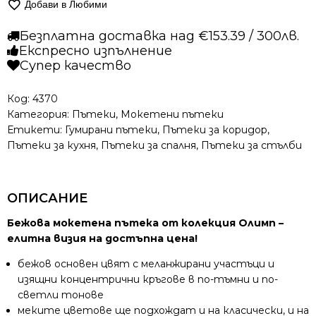
Добави в Любими
пътека
–
Безплатна доставка над €153.39 / 300лв.
Олимп
Експресно изпълнение
2425
Супер качество
Бежов
Код:
4370
Категория:
Пътеки
,
Мокетени пътеки
Етикети:
Гумирани пътеки
,
Пътеки за коридор
,
Пътеки за кухня
,
Пътеки за спалня
,
Пътеки за стълби
ОПИСАНИЕ
Бежова мокетена пътека от колекция Олимп –
елитна визия на достъпна цена!
бежов основен цвят с меланжирани участъци и
изящни концентрични кръгове в по-тъмни и по-
светли тонове
меките цветове ще подхождат и на класически, и на