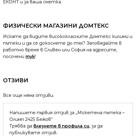
ЕКОНТ и за ваша сметка.
ФИЗИЧЕСКИ МАГАЗИНИ ДОМТЕКС
Искате да видите висококласните Домтекс килими и
пътеки и да се докоснете до тях? Заповядайте в
работно време в Сливен или София на адресите,
посочени
тук
!
ОТЗИВИ
Все още няма отзиви.
Напишете първия отзив за „Мокетена пътека –
Олимп 2425 Бежов“
Трябва да
влезнете в профила си
, за да
публикувате отзив.