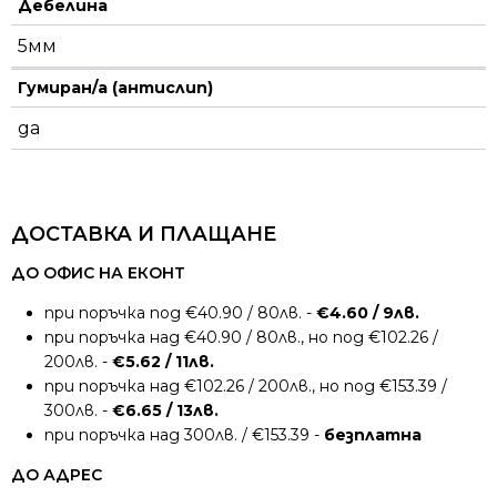
Дебелина
5мм
Гумиран/а (антислип)
да
ДОСТАВКА И ПЛАЩАНЕ
ДО ОФИС НА ЕКОНТ
при поръчка под €40.90 / 80лв. -
€4.60 / 9лв.
при поръчка над €40.90 / 80лв., но под €102.26 /
200лв. -
€5.62 / 11лв.
при поръчка над €102.26 / 200лв., но под €153.39 /
300лв. -
€6.65 / 13лв.
при поръчка над 300лв. / €153.39 -
безплатна
ДО АДРЕС