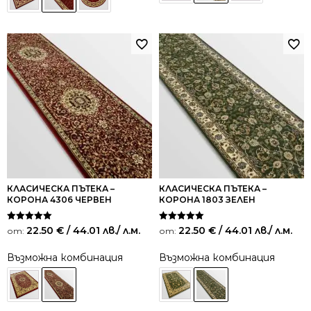
КЛАСИЧЕСКА ПЪТЕКА –
КЛАСИЧЕСКА ПЪТЕКА –
КОРОНА 4306 ЧЕРВЕН
КОРОНА 1803 ЗЕЛЕН
Оценено на
Оценено на
22.50
€
/ 44.01 лв.
/ л.м.
22.50
€
/ 44.01 лв.
/ л.м.
от:
от:
5.00
5.00
от 5
от 5
Възможна комбинация
Възможна комбинация