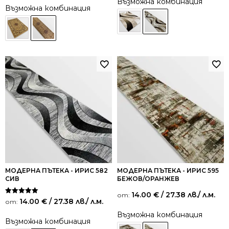
Възможна комбинация
Възможна комбинация
МОДЕРНА ПЪТЕКА - ИРИС 582
МОДЕРНА ПЪТЕКА - ИРИС 595
СИВ
БЕЖОВ/ОРАНЖЕВ
14.00
€
/ 27.38 лв.
/ л.м.
от:
Оценено на
14.00
€
/ 27.38 лв.
/ л.м.
от:
5.00
от 5
Възможна комбинация
Възможна комбинация