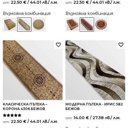
Оценено на
Оценено на
22.50
€
/ 44.01 лв.
/ л.м.
22.50
€
/ 44.01 лв.
/ л.м.
от:
от:
5.00
5.00
от 5
от 5
Възможна комбинация
Възможна комбинация
КЛАСИЧЕСКА ПЪТЕКА –
МОДЕРНА ПЪТЕКА - ИРИС 582
КОРОНА 4306 БЕЖОВ
БЕЖОВ
14.00
€
/ 27.38 лв.
/ л.м.
от:
Оценено на
22.50
€
/ 44.01 лв.
/ л.м.
от:
5.00
от 5