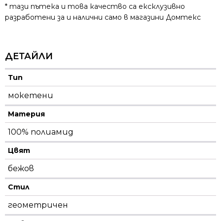
* тази пътека и това качество са ексклузивно
разработени за и налични само в магазини Домтекс
ДЕТАЙЛИ
Тип
мокетени
Материя
100% полиамид
Цвят
бежов
Стил
геометричен