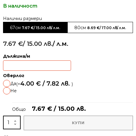
В наличност
Alternative:
67см
80см
7.67
€
/ 15.00 лв.
/ л.м.
8.69
€
/ 17.00 лв.
/ л.м.
7.67
€
/ 15.00 лв.
/ л.м.
Дължина/м
Оверлог
4.00
€
/ 7.82 лв.
Да
(+
)
Не
7.67
€
/ 15.00 лв.
Общо
количество
КУПИ
за
Мокетена