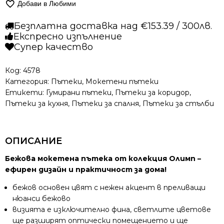
Добави в Любими
пътека
–
Безплатна доставка над €153.39 / 300лв.
Олимп
Експресно изпълнение
2434
Супер качество
Бежов
Код:
4578
Категория:
Пътеки
,
Мокетени пътеки
Етикети:
Гумирани пътеки
,
Пътеки за коридор
,
Пътеки за кухня
,
Пътеки за спалня
,
Пътеки за стълби
ОПИСАНИЕ
Бежова мокетена пътека от колекция Олимп –
ефирен дизайн и практичност за дома!
бежов основен цвят с нежен акцент в преливащи
нюанси бежово
визията е изключително фина, светлите цветове
ще разширят оптически помещението и ще