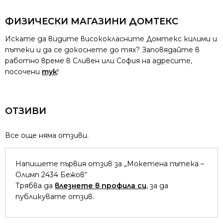
ФИЗИЧЕСКИ МАГАЗИНИ ДОМТЕКС
Искате да видите висококласните Домтекс килими и
пътеки и да се докоснете до тях? Заповядайте в
работно време в Сливен или София на адресите,
посочени
тук
!
ОТЗИВИ
Все още няма отзиви.
Напишете първия отзив за „Мокетена пътека –
Олимп 2434 Бежов“
Трябва да
влезнете в профила си
, за да
публикувате отзив.