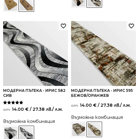
МОДЕРНА ПЪТЕКА - ИРИС 582
МОДЕРНА ПЪТЕКА - ИРИС 595
СИВ
БЕЖОВ/ОРАНЖЕВ
14.00
€
/ 27.38 лв.
/ л.м.
от:
Оценено на
14.00
€
/ 27.38 лв.
/ л.м.
от:
5.00
от 5
Възможна комбинация
Възможна комбинация