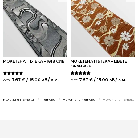
МОКЕТЕНА ПЪТЕКА – 1818 СИВ
МОКЕТЕНА ПЪТЕКА – ЦВЕТЕ
ОРАНЖЕВ
Оценено на
Оценено на
7.67
€
/ 15.00 лв.
/ л.м.
7.67
€
/ 15.00 лв.
/ л.м.
от:
от:
5.00
5.00
от 5
от 5
Килими и Пътеки
Пътеки
Мокетени пътеки
Мокетена пътека – 