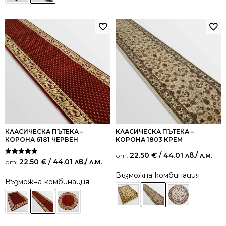
КЛАСИЧЕСКА ПЪТЕКА –
КЛАСИЧЕСКА ПЪТЕКА –
КОРОНА 6181 ЧЕРВЕН
КОРОНА 1803 КРЕМ
22.50
€
/ 44.01 лв.
/ л.м.
от:
Оценено на
22.50
€
/ 44.01 лв.
/ л.м.
от:
5.00
от 5
Възможна комбинация
Възможна комбинация