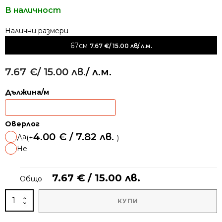
В наличност
Alternative:
67см
7.67
€
/ 15.00 лв.
/ л.м.
7.67
€
/ 15.00 лв.
/ л.м.
Дължина/м
Оверлог
4.00
€
/ 7.82 лв.
Да
(+
)
Не
7.67
€
/ 15.00 лв.
Общо
количество
КУПИ
за
Мокетена