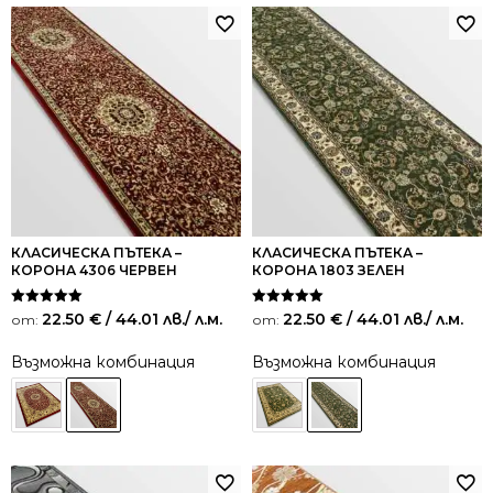
КЛАСИЧЕСКА ПЪТЕКА –
КЛАСИЧЕСКА ПЪТЕКА –
КОРОНА 4306 ЧЕРВЕН
КОРОНА 1803 ЗЕЛЕН
Оценено на
Оценено на
22.50
€
/ 44.01 лв.
/ л.м.
22.50
€
/ 44.01 лв.
/ л.м.
от:
от:
5.00
5.00
от 5
от 5
Възможна комбинация
Възможна комбинация