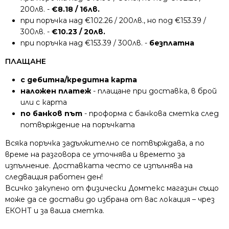
200лв. -
€8.18 / 16лв.
при поръчка над €102.26 / 200лв., но под €153.39 /
300лв. -
€10.23 / 20лв.
при поръчка над €153.39 / 300лв. -
безплатна
ПЛАЩАНЕ
с дебитна/кредитна карта
наложен платеж
- плащане при доставка, в брой
или с карта
по банков път
- проформа с банкова сметка след
потвърждение на поръчката
Всяка поръчка задължително се потвърждава, а по
време на разговора се уточнява и времето за
изпълнение. Доставката често се изпълнява на
следващия работен ден!
Всичко закупено от физически Домтекс магазин също
може да се достави до избрана от вас локация – чрез
ЕКОНТ и за ваша сметка.