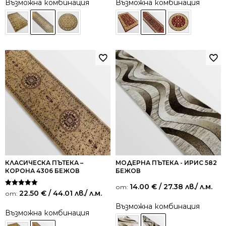
Възможна комбинация
Възможна комбинация
КЛАСИЧЕСКА ПЪТЕКА –
МОДЕРНА ПЪТЕКА - ИРИС 582
КОРОНА 4306 БЕЖОВ
БЕЖОВ
14.00
€
/ 27.38 лв.
/ л.м.
от:
Оценено на
22.50
€
/ 44.01 лв.
/ л.м.
от:
5.00
от 5
Възможна комбинация
Възможна комбинация