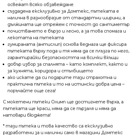
освежат всяко обзавеждане
създадена ексклузивно за Домтекс, пътеката е
налична в разнообразие от стандартни ширини, а
дължината ще отрежем с точност до сантиметър
почистването е бързо и лесно, а за това спомага и
лекотата на пътеката
гумираната (антислип) основа веднага ще фиксира
пътеката върху пода и тя няма да се плъзга по него,
гарантирайки безопасността на всички вкъщи
добър избор за спалнята – като комплект, както и
за кухнята, коридора и стълбището
ако искате да си подарите тази страхотна и
практична пътека и то на истински добра цена –
поръчайте още сега!
С мокетени пътеки Олимп ще достигнете върха, а
пътеката ще краси, няма да се пързаля и няма да
натовари бюджета!
* тази пътека и това качество са ексклузивно
разработени за и налични само в магазини Домтекс