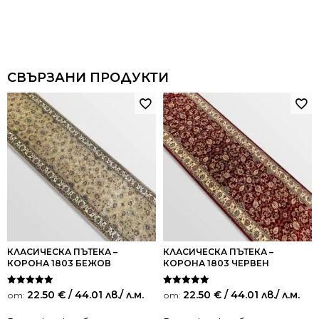
СВЪРЗАНИ ПРОДУКТИ
КЛАСИЧЕСКА ПЪТЕКА –
КЛАСИЧЕСКА ПЪТЕКА –
КОРОНА 1803 БЕЖОВ
КОРОНА 1803 ЧЕРВЕН
Оценено на
Оценено на
22.50
€
/ 44.01 лв.
/ л.м.
22.50
€
/ 44.01 лв.
/ л.м.
от:
от:
5.00
5.00
от 5
от 5