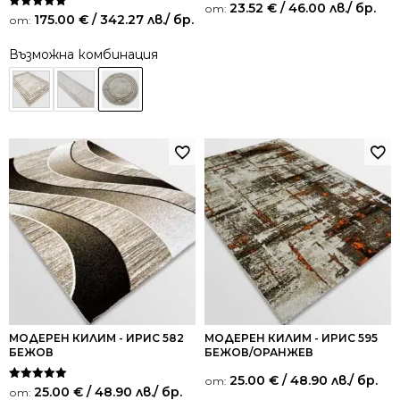
23.52
€
/ 46.00 лв.
/ бр.
от:
Оценено на
175.00
€
/ 342.27 лв.
/ бр.
от:
5.00
от 5
Възможна комбинация
МОДЕРЕН КИЛИМ - ИРИС 582
МОДЕРЕН КИЛИМ - ИРИС 595
БЕЖОВ
БЕЖОВ/ОРАНЖЕВ
25.00
€
/ 48.90 лв.
/ бр.
от:
Оценено на
25.00
€
/ 48.90 лв.
/ бр.
от:
5.00