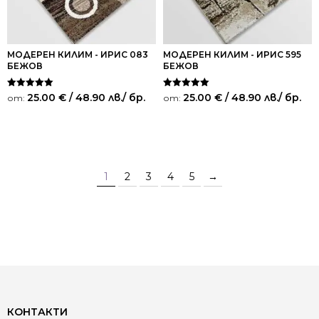
МОДЕРЕН КИЛИМ - ИРИС 083
МОДЕРЕН КИЛИМ - ИРИС 595
БЕЖОВ
БЕЖОВ
Оценено на
Оценено на
25.00
€
/ 48.90 лв.
/ бр.
25.00
€
/ 48.90 лв.
/ бр.
от:
от:
5.00
5.00
от 5
от 5
1
2
3
4
5
→
КОНТАКТИ