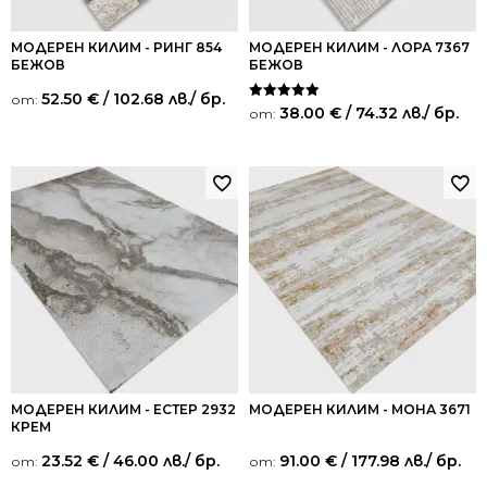
МОДЕРЕН КИЛИМ - РИНГ 854
МОДЕРЕН КИЛИМ - ЛОРА 7367
БЕЖОВ
БЕЖОВ
52.50
€
/ 102.68 лв.
/ бр.
от:
Оценено на
38.00
€
/ 74.32 лв.
/ бр.
от:
5.00
от 5
МОДЕРЕН КИЛИМ - ЕСТЕР 2932
МОДЕРЕН КИЛИМ - МОНА 3671
КРЕМ
23.52
€
/ 46.00 лв.
/ бр.
91.00
€
/ 177.98 лв.
/ бр.
от:
от: