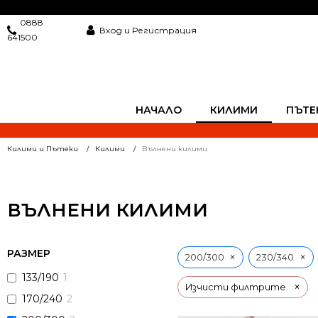
0888
Вход и Регистрация
641500
НАЧАЛО
КИЛИМИ
ПЪТЕ
Килими и Пътеки
Килими
Вълнени килими
ВЪЛНЕНИ КИЛИМИ
РАЗМЕР
×
×
200/300
230/340
133/190
1
×
Изчисти филтрите
170/240
2