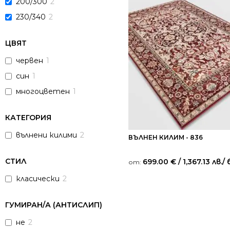
200/300
2
230/340
2
ЦВЯТ
червен
1
син
1
многоцветен
1
КАТЕГОРИЯ
вълнени килими
2
ВЪЛНЕН КИЛИМ - 836
СТИЛ
699.00
€
/ 1,367.13 лв.
/ 
от:
класически
2
ГУМИРАН/А (АНТИСЛИП)
не
2