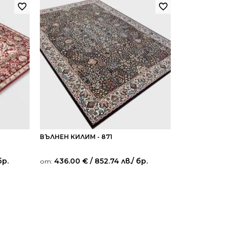
ВЪЛНЕН КИЛИМ - 871
бр.
436.00
€
/ 852.74 лв.
/ бр.
от: