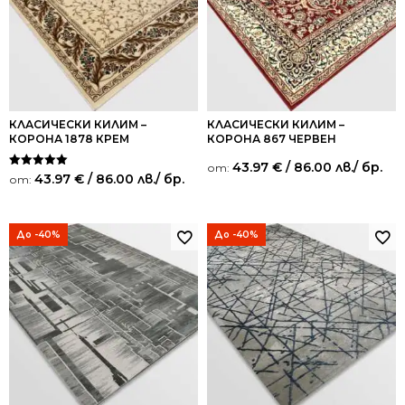
КЛАСИЧЕСКИ КИЛИМ –
КЛАСИЧЕСКИ КИЛИМ –
КОРОНА 1878 КРЕМ
КОРОНА 867 ЧЕРВЕН
43.97
€
/ 86.00 лв.
/ бр.
от:
Оценено на
43.97
€
/ 86.00 лв.
/ бр.
от:
5.00
от 5
До -40%
До -40%