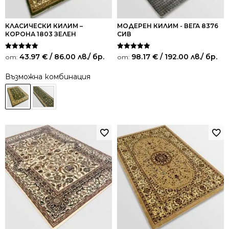
КЛАСИЧЕСКИ КИЛИМ –
МОДЕРЕН КИЛИМ - ВЕГА 8376
КОРОНА 1803 ЗЕЛЕН
СИВ
Оценено на
Оценено на
43.97
€
/ 86.00 лв.
/ бр.
98.17
€
/ 192.00 лв.
/ бр.
от:
от:
5.00
5.00
от 5
от 5
Възможна комбинация