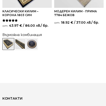
КЛАСИЧЕСКИ КИЛИМ –
МОДЕРЕН КИЛИМ - ПРИМА
КОРОНА 1803 СИН
7784 БЕЖОВ
18.92
€
/ 37.00 лв.
/ бр.
от:
Оценено на
43.97
€
/ 86.00 лв.
/ бр.
от:
5.00
от 5
Възможна комбинация
КОНТАКТИ