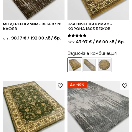
МОДЕРЕН КИЛИМ - ВЕГА 8376
КЛАСИЧЕСКИ КИЛИМ –
КАФЯВ
КОРОНА 1803 БЕЖОВ
98.17
€
/ 192.00 лв.
/ бр.
от:
Оценено на
43.97
€
/ 86.00 лв.
/ бр.
от:
5.00
от 5
Възможна комбинация
До -40%