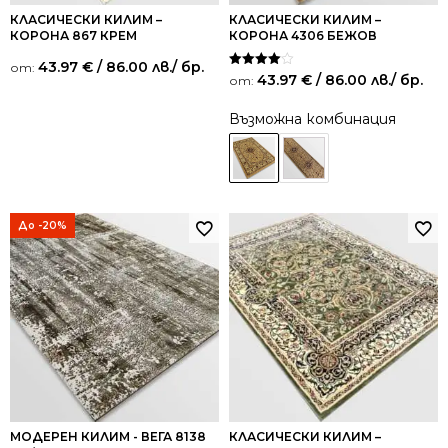
КЛАСИЧЕСКИ КИЛИМ –
КЛАСИЧЕСКИ КИЛИМ –
КОРОНА 867 КРЕМ
КОРОНА 4306 БЕЖОВ
43.97
€
/ 86.00 лв.
/ бр.
от:
Оценено
43.97
€
/ 86.00 лв.
/ бр.
от:
на
4.00
от 5
Възможна комбинация
До -20%
МОДЕРЕН КИЛИМ - ВЕГА 8138
КЛАСИЧЕСКИ КИЛИМ –