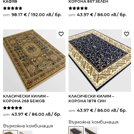
КАФЯВ
КОРОНА 867 ЗЕЛЕН
Оценено на
Оценено на
98.17
€
/ 192.00 лв.
/ бр.
43.97
€
/ 86.00 лв.
/ бр.
от:
от:
5.00
5.00
от 5
от 5
КЛАСИЧЕСКИ КИЛИМ –
КЛАСИЧЕСКИ КИЛИМ –
КОРОНА 268 БЕЖОВ
КОРОНА 1878 СИН
43.97
€
/ 86.00 лв.
/ бр.
от:
Оценено на
43.97
€
/ 86.00 лв.
/ бр.
от:
5.00
от 5
Възможна комбинация
Възможна комбинация