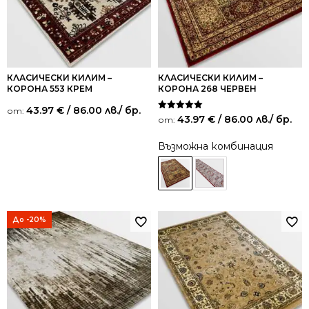
КЛАСИЧЕСКИ КИЛИМ –
КЛАСИЧЕСКИ КИЛИМ –
КОРОНА 553 КРЕМ
КОРОНА 268 ЧЕРВЕН
43.97
€
/ 86.00 лв.
/ бр.
от:
Оценено на
43.97
€
/ 86.00 лв.
/ бр.
от:
5.00
от 5
Възможна комбинация
До -20%