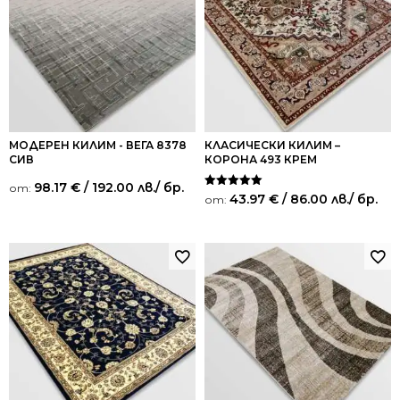
МОДЕРЕН КИЛИМ - ВЕГА 8378
КЛАСИЧЕСКИ КИЛИМ –
СИВ
КОРОНА 493 КРЕМ
98.17
€
/ 192.00 лв.
/ бр.
от:
Оценено на
43.97
€
/ 86.00 лв.
/ бр.
от:
5.00
от 5