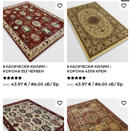
КЛАСИЧЕСКИ КИЛИМ –
КЛАСИЧЕСКИ КИЛИМ –
КОРОНА 553 ЧЕРВЕН
КОРОНА 4306 КРЕМ
Оценено на
Оценено на
43.97
€
/ 86.00 лв.
/ бр.
43.97
€
/ 86.00 лв.
/ бр.
от:
от:
5.00
5.00
от 5
от 5