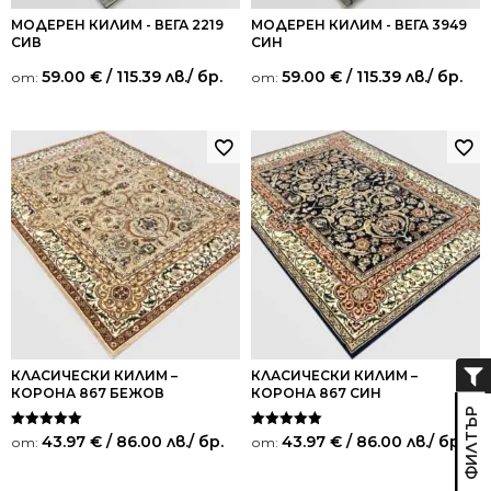
МОДЕРЕН КИЛИМ - ВЕГА 2219
МОДЕРЕН КИЛИМ - ВЕГА 3949
СИВ
СИН
59.00
€
/ 115.39 лв.
/ бр.
59.00
€
/ 115.39 лв.
/ бр.
от:
от:
КЛАСИЧЕСКИ КИЛИМ –
КЛАСИЧЕСКИ КИЛИМ –
КОРОНА 867 БЕЖОВ
КОРОНА 867 СИН
Оценено на
Оценено на
43.97
€
/ 86.00 лв.
/ бр.
43.97
€
/ 86.00 лв.
/ бр.
от:
от:
5.00
5.00
от 5
от 5