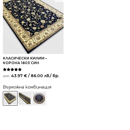
КЛАСИЧЕСКИ КИЛИМ –
КОРОНА 1803 СИН
Оценено на
43.97
€
/ 86.00 лв.
/ бр.
от:
5.00
от 5
Възможна комбинация