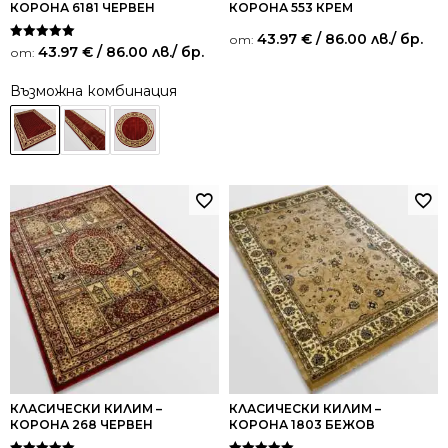
КОРОНА 6181 ЧЕРВЕН
КОРОНА 553 КРЕМ
43.97
€
/ 86.00 лв.
/ бр.
от:
Оценено на
43.97
€
/ 86.00 лв.
/ бр.
от:
5.00
от 5
Възможна комбинация
КЛАСИЧЕСКИ КИЛИМ –
КЛАСИЧЕСКИ КИЛИМ –
КОРОНА 268 ЧЕРВЕН
КОРОНА 1803 БЕЖОВ