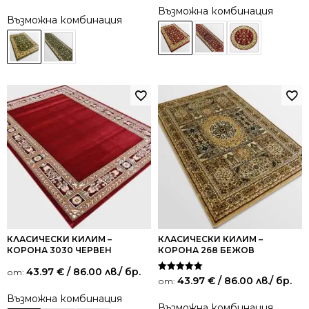
от 5
Възможна комбинация
Възможна комбинация
КЛАСИЧЕСКИ КИЛИМ –
КЛАСИЧЕСКИ КИЛИМ –
КОРОНА 3030 ЧЕРВЕН
КОРОНА 268 БЕЖОВ
43.97
€
/ 86.00 лв.
/ бр.
от:
Оценено на
43.97
€
/ 86.00 лв.
/ бр.
от:
5.00
от 5
Възможна комбинация
Възможна комбинация