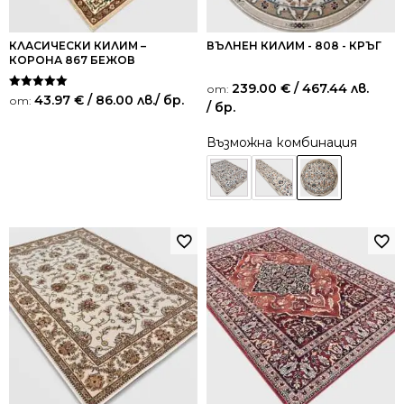
КЛАСИЧЕСКИ КИЛИМ –
ВЪЛНЕН КИЛИМ - 808 - КРЪГ
КОРОНА 867 БЕЖОВ
239.00
€
/ 467.44 лв.
от:
Оценено на
43.97
€
/ 86.00 лв.
/ бр.
от:
/ бр.
5.00
от 5
Възможна комбинация