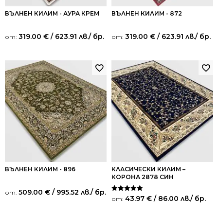
ВЪЛНЕН КИЛИМ - АУРА КРЕМ
ВЪЛНЕН КИЛИМ - 872
319.00
€
/ 623.91 лв.
/ бр.
319.00
€
/ 623.91 лв.
/ бр.
от:
от:
ВЪЛНЕН КИЛИМ - 896
КЛАСИЧЕСКИ КИЛИМ –
КОРОНА 2878 СИН
509.00
€
/ 995.52 лв.
/ бр.
от:
Оценено на
43.97
€
/ 86.00 лв.
/ бр.
от:
5.00
от 5