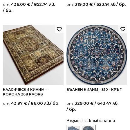
436.00
€
/ 852.74 лв.
319.00
€
/ 623.91 лв.
/ бр.
от:
от:
/ бр.
КЛАСИЧЕСКИ КИЛИМ –
ВЪЛНЕН КИЛИМ - 810 - КРЪГ
КОРОНА 268 КАФЯВ
43.97
€
/ 86.00 лв.
/ бр.
329.00
€
/ 643.47 лв.
от:
от:
/ бр.
Възможна комбинация