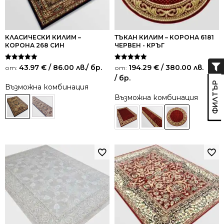
КЛАСИЧЕСКИ КИЛИМ –
ТЪКАН КИЛИМ – КОРОНА 6181
КОРОНА 268 СИН
ЧЕРВЕН - КРЪГ
Оценено на
Оценено на
43.97
€
/ 86.00 лв.
/ бр.
194.29
€
/ 380.00 лв.
от:
от:
5.00
5.00
/ бр.
от 5
от 5
Възможна комбинация
Възможна комбинация