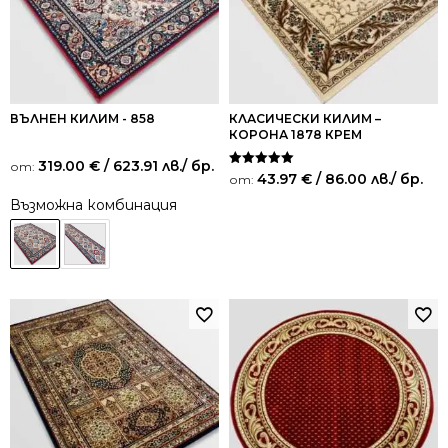
ВЪЛНЕН КИЛИМ - 858
КЛАСИЧЕСКИ КИЛИМ –
КОРОНА 1878 КРЕМ
319.00
€
/ 623.91 лв.
/ бр.
от:
Оценено на
43.97
€
/ 86.00 лв.
/ бр.
от:
5.00
от 5
Възможна комбинация