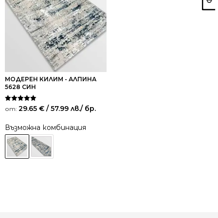
МОДЕРЕН КИЛИМ - АЛПИНА
5628 СИН
Оценено на
29.65
€
/ 57.99 лв.
/ бр.
от:
5.00
от 5
Възможна комбинация